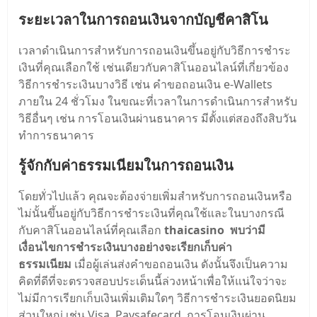
ระยะเวลาในการถอนเงินจากบัญชีคาสิโน
เวลาดำเนินการสำหรับการถอนเงินขึ้นอยู่กับวิธีการชำระ
เงินที่คุณเลือกใช้ เช่นเดียวกับคาสิโนออนไลน์ที่เกี่ยวข้อง
วิธีการชำระเงินบางวิธี เช่น คำขอถอนเงิน e-Wallets
ภายใน 24 ชั่วโมง ในขณะที่เวลาในการดำเนินการสำหรับ
วิธีอื่นๆ เช่น การโอนเงินผ่านธนาคาร มีตั้งแต่สองถึงสิบวัน
ทำการธนาคาร
รู้จักกับค่าธรรมเนียมในการถอนเงิน
โดยทั่วไปแล้ว คุณจะต้องจ่ายเพิ่มสำหรับการถอนเงินหรือ
ไม่นั้นขึ้นอยู่กับวิธีการชำระเงินที่คุณใช้และในบางกรณี
กับคาสิโนออนไลน์ที่คุณเลือก
thaicasino
พบว่ามี
เงื่อนไขการชำระเงินบางอย่างจะเรียกเก็บค่า
ธรรมเนียม
เมื่อผู้เล่นส่งคำขอถอนเงิน ดังนั้นจึงเป็นความ
คิดที่ดีที่จะตรวจสอบประเด็นนี้ล่วงหน้าเพื่อให้แน่ใจว่าจะ
ไม่มีการเรียกเก็บเงินเพิ่มเติมใดๆ วิธีการชำระเงินยอดนิยม
ส่วนใหญ่ เช่น Visa, Paysafecard, การโอนเงินผ่าน