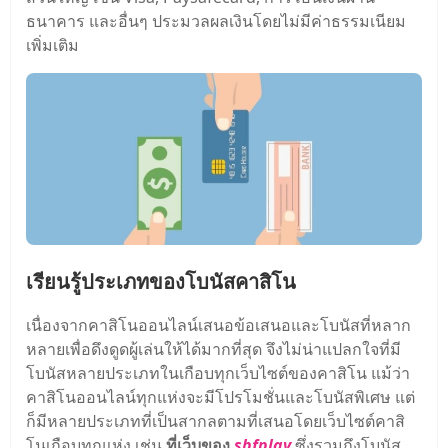
ธนาคาร และอื่นๆ ประมวลผลเงินโดยไม่มีค่าธรรมเนียม
เพิ่มเติม
เรียนรู้ประเภทของโบนัสคาสิโน
เนื่องจากคาสิโนออนไลน์เสนอข้อเสนอและโบนัสที่หลาก
หลายเพื่อดึงดูดผู้เล่นให้ได้มากที่สุด จึงไม่น่าแปลกใจที่มี
โบนัสหลายประเภทในเกือบทุกเว็บไซต์ของคาสิโน แม้ว่า
คาสิโนออนไลน์ทุกแห่งจะมีโปรโมชั่นและโบนัสพิเศษ แต่
ก็มีหลายประเภทที่เป็นสากลตามที่เสนอโดยเว็บไซต์คาสิ
โนเกือบทุกแห่ง เช่น
ที่เว็บของ
sbfplay
ซึ่งรวมถึงโบนัส