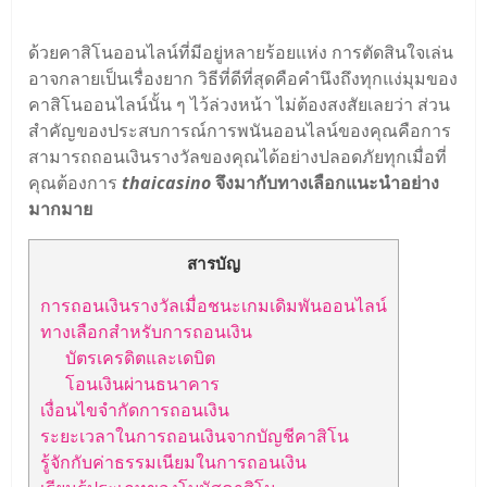
ด้วยคาสิโนออนไลน์ที่มีอยู่หลายร้อยแห่ง การตัดสินใจเล่น
อาจกลายเป็นเรื่องยาก วิธีที่ดีที่สุดคือคำนึงถึงทุกแง่มุมของ
คาสิโนออนไลน์นั้น ๆ ไว้ล่วงหน้า ไม่ต้องสงสัยเลยว่า ส่วน
สำคัญของประสบการณ์การพนันออนไลน์ของคุณคือการ
สามารถถอนเงินรางวัลของคุณได้อย่างปลอดภัยทุกเมื่อที่
คุณต้องการ
thaicasino
จึงมากับทางเลือกแนะนำอย่าง
มากมาย
สารบัญ
การถอนเงินรางวัลเมื่อชนะเกมเดิมพันออนไลน์
ทางเลือกสำหรับการถอนเงิน
บัตรเครดิตและเดบิต
โอนเงินผ่านธนาคาร
เงื่อนไขจำกัดการถอนเงิน
ระยะเวลาในการถอนเงินจากบัญชีคาสิโน
รู้จักกับค่าธรรมเนียมในการถอนเงิน