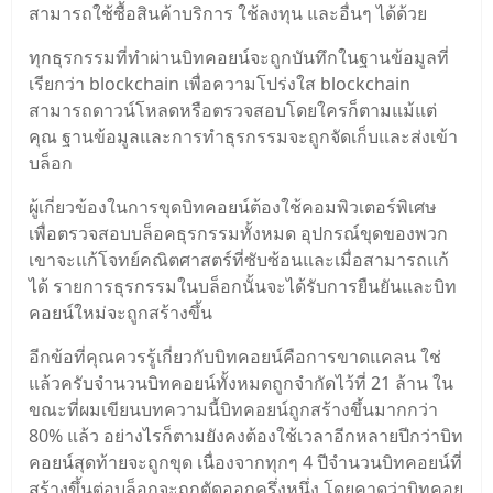
สามารถใช้ซื้อสินค้าบริการ ใช้ลงทุน และอื่นๆ ได้ด้วย
ทุกธุรกรรมที่ทำผ่านบิทคอยน์จะถูกบันทึกในฐานข้อมูลที่
เรียกว่า blockchain เพื่อความโปร่งใส blockchain
สามารถดาวน์โหลดหรือตรวจสอบโดยใครก็ตามแม้แต่
คุณ ฐานข้อมูลและการทำธุรกรรมจะถูกจัดเก็บและส่งเข้า
บล็อก
ผู้เกี่ยวข้องในการขุดบิทคอยน์ต้องใช้คอมพิวเตอร์พิเศษ
เพื่อตรวจสอบบล็อคธุรกรรมทั้งหมด อุปกรณ์ขุดของพวก
เขาจะแก้โจทย์คณิตศาสตร์ที่ซับซ้อนและเมื่อสามารถแก้
ได้ รายการธุรกรรมในบล็อกนั้นจะได้รับการยืนยันและบิท
คอยน์ใหม่จะถูกสร้างขึ้น
อีกข้อที่คุณควรรู้เกี่ยวกับบิทคอยน์คือการขาดแคลน ใช่
แล้วครับจำนวนบิทคอยน์ทั้งหมดถูกจำกัดไว้ที่ 21 ล้าน ใน
ขณะที่ผมเขียนบทความนี้บิทคอยน์ถูกสร้างขึ้นมากกว่า
80% แล้ว อย่างไรก็ตามยังคงต้องใช้เวลาอีกหลายปีกว่าบิท
คอยน์สุดท้ายจะถูกขุด เนื่องจากทุกๆ 4 ปีจำนวนบิทคอยน์ที่
สร้างขึ้นต่อบล็อกจะถูกตัดออกครึ่งหนึ่ง โดยคาดว่าบิทคอย