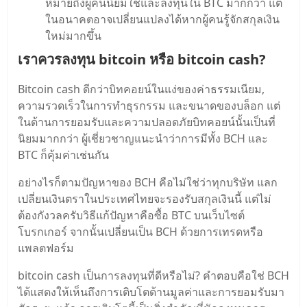
หมายถึงผู้คนนิยมใช้และลงทุนใน BTC มากกว่า แต่
ในอนาคตอาจเปลี่ยนแปลงได้หากผู้คนรู้จักสกุลเงิน
ใหม่มากขึ้น
เราควรลงทุน bitcoin หรือ bitcoin cash?
Bitcoin cash ดีกว่าบิทคอยน์ในแง่ของค่าธรรมเนียม,
ความรวดเร็วในการทำธุรกรรม และขนาดของบล็อก แต่
ในด้านการยอมรับและความปลอดภัยบิทคอยน์นั้นเป็นที่
นิยมมากกว่า ผู้เชี่ยวชาญแนะนำว่าการมีทั้ง BCH และ
BTC ก็คุ้มค่าเช่นกัน
อย่างไรก็ตามปัญหาของ BCH คือไม่ใช่ว่าทุกบริษัท แลก
เปลี่ยนเงินตราในประเทศไทยจะรองรับสกุลเงินนี้ แต่ไม่
ต้องกังวลครับวิธีแก้ปัญหาคือซื้อ BTC บนเว็บไซต์
โบรกเกอร์ จากนั้นเปลี่ยนเป็น BCH ด้วยการเทรดหรือ
แพลตฟอร์ม
bitcoin cash เป็นการลงทุนที่ดีหรือไม่? คำตอบคือใช่ BCH
ได้แสดงให้เห็นถึงการเติบโตด้านมูลค่าและการยอมรับมา