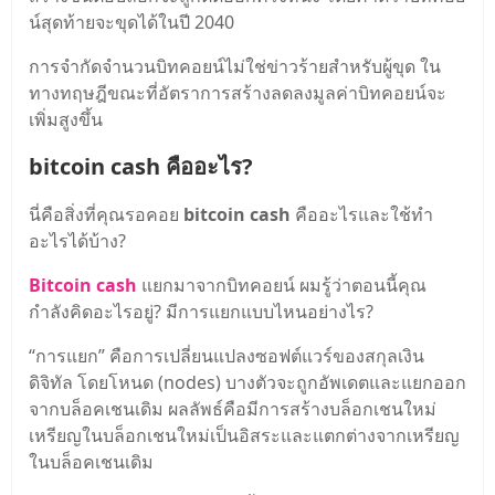
น์สุดท้ายจะขุดได้ในปี 2040
การจำกัดจำนวนบิทคอยน์ไม่ใช่ข่าวร้ายสำหรับผู้ขุด ใน
ทางทฤษฎีขณะที่อัตราการสร้างลดลงมูลค่าบิทคอยน์จะ
เพิ่มสูงขึ้น
bitcoin cash คืออะไร?
นี่คือสิ่งที่คุณรอคอย
bitcoin cash
คืออะไรและใช้ทำ
อะไรได้บ้าง?
Bitcoin cash
แยกมาจากบิทคอยน์ ผมรู้ว่าตอนนี้คุณ
กำลังคิดอะไรอยู่? มีการแยกแบบไหนอย่างไร?
“การแยก” คือการเปลี่ยนแปลงซอฟต์แวร์ของสกุลเงิน
ดิจิทัล โดยโหนด (nodes) บางตัวจะถูกอัพเดตและแยกออก
จากบล็อคเชนเดิม ผลลัพธ์คือมีการสร้างบล็อกเชนใหม่
เหรียญในบล็อกเชนใหม่เป็นอิสระและแตกต่างจากเหรียญ
ในบล็อคเชนเดิม