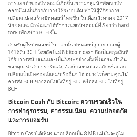
การแยกตัวของบิทคอยน์เกิดขึ้นเพราะกลุ่มนักพัฒนาบิท
คอยน์ไม่เห็นด้วยกับการใช้ระบบเดิม ทำให้ผู้ที่ต้องการ
เปลี่ยนแปลงสร้างบิทคอยน์ใหม่ขึ้น ในเดือนสิงหาคม 2017
นักขุดและนักพัฒนาได้ทำการแยกบิทคอยน์ที่เรียกว่า hard
fork เพื่อสร้าง BCH ขึ้น
สำหรับผู้ใช้บิทคอยน์ในเวลานั้น บิทคอยน์ถูกแยกและผู้
ใช้ได้รับ BCH โดยอัตโนมัติ bitcoin cash ถือเป็นสกุลเงินที่
ได้รับการสนับสนุนและเป็นอิสระอย่างเต็มที่ในกระเป๋าเงิน
ของคุณ ซึ่งสามารถรับ-ส่ง, จัดเก็บอย่างปลอดภัยหรือแลก
เปลี่ยนเป็นบิทคอยน์และ/หรืออื่นๆ ได้ อย่างไรก็ตามคุณไม่
ควรส่ง BCH ของคุณไปยังที่อยู่ BTC หรือส่ง BTC ไปที่อยู่
BCH
Bitcoin Cash กับ Bitcoin: ความรวดเร็วใน
การทำธุรกรรม, ค่าธรรมเนียม, ความปลอดภัย
และการยอมรับ
Bitcoin Cashได้เพิ่มขนาดบล็อกเป็น 8 MB แม้มันจะดูไม่