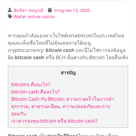
อันนิดา สมบูรณ์
กรกฎาคม 13, 2020
Wallet online casino
หากคุณกำลังมองหาเว็บไซต์เทรดbitcoinในประเทศไทย
คุณจะเห็นชื่อใหม่ที่ไม่คุ้นเคยภายใต้เมนู
cryptocurrency:
bitcoin cash
และนี่ไม่ใช่การลงข้อมูล
ผิด
bitcoin cash
หรือ BCH นั้นต่างกับ Bitcoin โดยสิ้นเชิง
สารบัญ
bitcoins คืออะไร?
bitcoin cash คืออะไร?
Bitcoin Cash กับ Bitcoin: ความรวดเร็วในการทำ
ธุรกรรม, ค่าธรรมเนียม, ความปลอดภัยและการ
ยอมรับ
เราควรลงทุน bitcoin หรือ bitcoin cash?
Bitcoin cash
เป็น
สกุลเงินดิจิตอล
ใหม่และอิสระที่คุณ