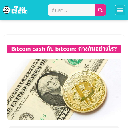
ข้อมูลผู้เล่นคาสิโน
รีวิวคาสิโน
คาสิโนโบนัส
กระเป๋าเงินคาสิโน
เกมส์คาสิโนอ
Bitcoin cash กับ bitcoin: ต่างกันอย่างไร?