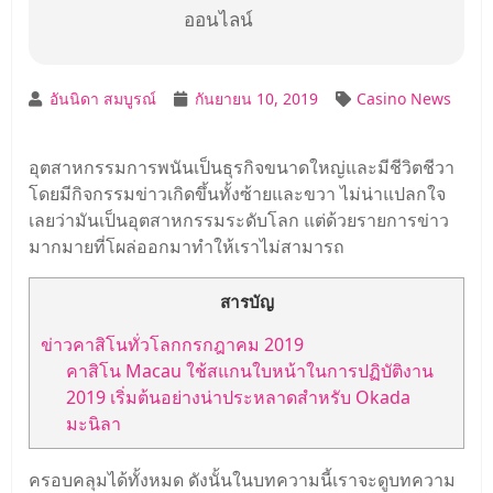
ออนไลน์
อันนิดา สมบูรณ์
กันยายน 10, 2019
Casino News
อุตสาหกรรมการพนันเป็นธุรกิจขนาดใหญ่และมีชีวิตชีวา
โดยมีกิจกรรมข่าวเกิดขึ้นทั้งซ้ายและขวา ไม่น่าแปลกใจ
เลยว่ามันเป็นอุตสาหกรรมระดับโลก แต่ด้วยรายการข่าว
มากมายที่โผล่ออกมาทำให้เราไม่สามารถ
สารบัญ
ข่าวคาสิโนทั่วโลกกรกฎาคม 2019
คาสิโน Macau ใช้สแกนใบหน้าในการปฏิบัติงาน
2019 เริ่มต้นอย่างน่าประหลาดสำหรับ Okada
มะนิลา
ครอบคลุมได้ทั้งหมด ดังนั้นในบทความนี้เราจะดูบทความ