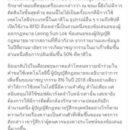
รักษาคำตอบที่คลุมเครือและกล่าวว่า ณ ขณะนี้ยังไม่มีการ
ตัดสินใจขั้นสุดท้าย ตอนนี้ไม่ได้เป็นครั้งแรกที่มีการใช้
เทคโนโลยีประเภทนี้ในคาสิโน อุปกรณ์อื่น ๆ รวมถึงชิปที่
เปิดใช้งาน RFID สิ่งเหล่านี้เป็นส่วนหนึ่งของข้อเสนอของผู้
ออกกฎหมาย Leong Sun Lok ข้อเสนอของผู้บัญญัติ
กฎหมายมาจากสถานที่ที่น่ากังวล จากรายงานและข้อมูล
ในปีที่ผ่านมาอัตราการเกิดอาชญากรรมในมาเก๊าเพิ่มขึ้น
ส่วนหนึ่งคือการปล้นเพิ่มขึ้น 50% ที่คาสิโน
ย้อนกลับไปในเดือนพฤษภาคมลำโหลนหวายเข้าร่วมใน
คำขอใช้เทคโนโลยีนี้ ผู้บัญญัติกฎหมายจะอธิบายว่าการ
เพิ่มขึ้นของอาชญากรรม 8% ในปี 2018 เพียงอย่างเดียว
ทำให้การใช้เทคโนโลยีนี้มีความสำคัญ ลำไม่เพียง แต่
สนับสนุนให้ใช้ซอฟต์แวร์จดจำใบหน้าเท่านั้น แต่เขายัง
ต้องการให้มีการติดตั้งกล้องรักษาความปลอดภัยอีก
จำนวนหนึ่ง ผู้บัญญัติกฎหมายรู้สึกหงุดหงิดอย่างไรก็ตาม
ความกังวลเรื่องความเป็นส่วนตัวที่เพิ่มขึ้นของมาตรการ
ดังกล่าว เขารู้สึกว่าผู้คนควรมองหาประโยชน์ของข้อเสนอ
นี้มากขึ้น