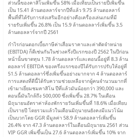
ส่วนนี้ของคาสิโนเพิ่มขึ้น 58% เมื่อเทียบเป็นรายปีเพิ่มขึ้น
เป็น 15.41 ล้านดอลลาร์จากปีที่แล้ว 9.75 ล้านดอลลาร์
พื้นที่ที่ได้รับการส่งเสริมอีกอย่างคือเครื่องเล่นเกมที่มี
รายรับเพิ่มขึ้น 26.8% เป็น 15.9 ล้านดอลลาร์เพิ่มขึ้น 3.5
ล้านดอลลาร์จากปี 2561
กำไรก่อนดอกเบี้ยภาษีค่าเสื่อมราคาและค่าตัดจำหน่าย
(EBITDA) ก็ดีเช่นกันในช่วงครึ่งปีแรกของปี 2562 ในปีก่อน
หน้านั้นขาดทุน 1.78 ล้านดอลลาร์และตอนนี้อยู่ที่ 8.3 ล้าน
ดอลลาร์ EBITDA ของครึ่งแรกของปีได้รับการปรับให้อยู่ที่
51.5 ล้านดอลลาร์ซึ่งเพิ่มขึ้นอย่างมากจาก 4 ล้านดอลลาร์
การแสดงที่ดีนี้ได้รับความช่วยเหลือจากผู้คนจำนวนมากที่
เข้ามาเยี่ยมชมคาสิโน ปีที่แล้วมันน้อยกว่า 390,000 และ
ตอนนี้มันใกล้ถึง 500,000 ซึ่งเพิ่มขึ้น 28.7% ในเดือน
มิถุนายนอัตราค่าห้องพักรายวันเพิ่มขึ้นที่ 18.6% เมื่อเทียบ
เป็นรายปี โดยรวมแล้วในเดือนมิถุนายนยังคงมีแนวโน้ม
เป็นบวกโดย GGR มีมูลค่า 58.9 ล้านดอลลาร์เพิ่มขึ้น
26.4% จาก 47.3 ล้านดอลลาร์ในเดือนมิถุนายน 2561 ส่วน
VIP GGR เพิ่มขึ้นเป็น 27.6 ล้านดอลลาร์เพิ่มขึ้น 10% จาก