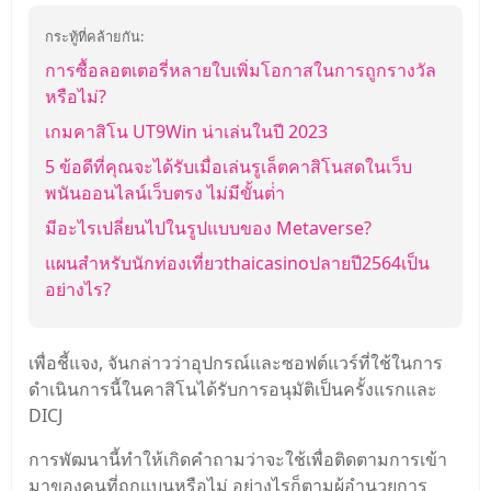
กระทู้ที่คล้ายกัน:
การซื้อลอตเตอรี่หลายใบเพิ่มโอกาสในการถูกรางวัล
หรือไม่?
เกมคาสิโน UT9Win น่าเล่นในปี 2023
5 ข้อดีที่คุณจะได้รับเมื่อเล่นรูเล็ตคาสิโนสดในเว็บ
พนันออนไลน์เว็บตรง ไม่มีขั้นต่ํา
มีอะไรเปลี่ยนไปในรูปแบบของ Metaverse?
แผนสำหรับนักท่องเที่ยวthaicasinoปลายปี2564เป็น
อย่างไร?
เพื่อชี้แจง, จันกล่าวว่าอุปกรณ์และซอฟต์แวร์ที่ใช้ในการ
ดำเนินการนี้ในคาสิโนได้รับการอนุมัติเป็นครั้งแรกและ
DICJ
การพัฒนานี้ทำให้เกิดคำถามว่าจะใช้เพื่อติดตามการเข้า
มาของคนที่ถูกแบนหรือไม่ อย่างไรก็ตามผู้อำนวยการ