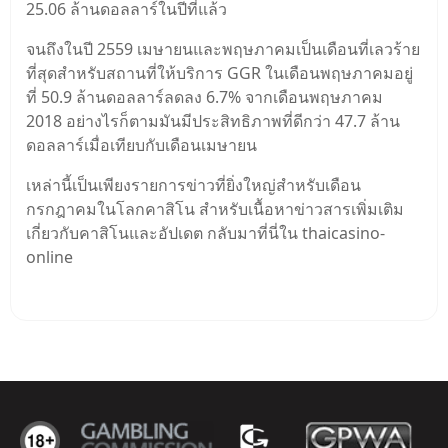
25.06 ล้านดอลลาร์ในปีที่แล้ว
จนถึงในปี 2559 เมษายนและพฤษภาคมเป็นเดือนที่เลวร้าย
ที่สุดสำหรับสถานที่ให้บริการ GGR ในเดือนพฤษภาคมอยู่
ที่ 50.9 ล้านดอลลาร์ลดลง 6.7% จากเดือนพฤษภาคม
2018 อย่างไรก็ตามมันมีประสิทธิภาพที่ดีกว่า 47.7 ล้าน
ดอลลาร์เมื่อเทียบกับเดือนเมษายน
เหล่านี้เป็นเพียงรายการข่าวที่ยิ่งใหญ่สำหรับเดือน
กรกฎาคมในโลกคาสิโน สำหรับเนื้อหาข่าวสารเพิ่มเติม
เกี่ยวกับคาสิโนและอัปเดต กลับมาที่นี่ใน thaicasino-
online