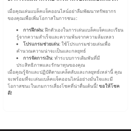
เมื่อคุณเล่นแบล็คแจ็คออนไลน์อย่าลืมพัฒนาทรัพยากร
ของคุณเพื่อเพิ่มโอกาสในการชนะ:
การฝึกฝน
: ฝึกตัวเองในการเล่นแบล็คแจ็คและเรียน
รู้จากความสำเร็จและความพ้นจากความล้มเหลว
โปรแกรมช่วยเล่น
: ใช้โปรแกรมช่วยเล่นเพื่อ
คำนวณความน่าจะเป็นและกลยุทธ์
การจัดการเงิน
: ทำระบบการเดิมพันที่มี
ประสิทธิภาพและรักษาทุนของคุณ
เมื่อคุณรู้จักและปฏิบัติตามเคล็ดลับและกลยุทธ์เหล่านี้ คุณ
จะพร้อมที่จะเล่นแบล็คแจ็คออนไลน์อย่างมั่นใจและมี
โอกาสชนะในเกมการเสี่ยงโชคที่น่าตื่นเต้นนี้!
ขอให้โชค
ดี!