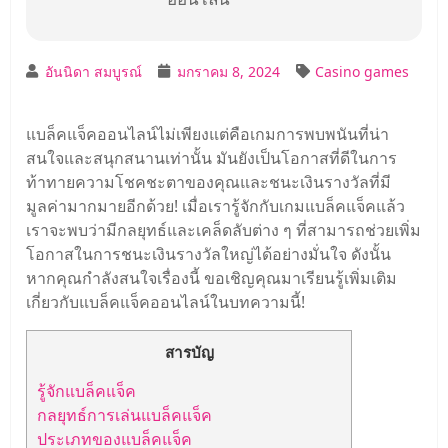
อันนิดา สมบูรณ์
มกราคม 8, 2024
Casino games
แบล็คแจ็คออนไลน์ไม่เพียงแต่คือเกมการพบพนันที่น่า
สนใจและสนุกสนานเท่านั้น มันยังเป็นโอกาสที่ดีในการ
ท้าทายความโชคชะตาของคุณและชนะเงินรางวัลที่มี
มูลค่ามากมายอีกด้วย! เมื่อเรารู้จักกับเกมแบล็คแจ็คแล้ว
เราจะพบว่ามีกลยุทธ์และเคล็ดลับต่าง ๆ ที่สามารถช่วยเพิ่ม
โอกาสในการชนะเงินรางวัลใหญ่ได้อย่างมั่นใจ ดังนั้น
หากคุณกำลังสนใจเรื่องนี้ ขอเชิญคุณมาเรียนรู้เพิ่มเติม
เกี่ยวกับแบล็คแจ็คออนไลน์ในบทความนี้!
สารบัญ
รู้จักแบล็คแจ็ค
กลยุทธ์การเล่นแบล็คแจ็ค
ประเภทของแบล็คแจ็ค