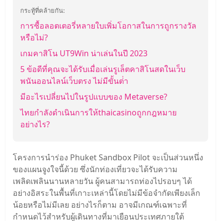
กระทู้ที่คล้ายกัน:
การซื้อลอตเตอรี่หลายใบเพิ่มโอกาสในการถูกรางวัล
หรือไม่?
เกมคาสิโน UT9Win น่าเล่นในปี 2023
5 ข้อดีที่คุณจะได้รับเมื่อเล่นรูเล็ตคาสิโนสดในเว็บ
พนันออนไลน์เว็บตรง ไม่มีขั้นต่ํา
มีอะไรเปลี่ยนไปในรูปแบบของ Metaverse?
ไทยกำลังดำเนินการให้thaicasinoถูกกฎหมาย
อย่างไร?
โครงการนำร่อง Phuket Sandbox Pilot จะเป็นส่วนหนึ่ง
ของแผนจูงใจนี้ด้วย ซึ่งนักท่องเที่ยวจะได้รับความ
เพลิดเพลินนานหลายวัน ผู้คนสามารถท่องไปรอบๆ ได้
อย่างอิสระในพื้นที่เกาะเหล่านี้โดยไม่มีข้อจำกัดเพียงเล็ก
น้อยหรือไม่มีเลย อย่างไรก็ตาม อาจมีเกณฑ์เฉพาะที่
กำหนดไว้สำหรับผู้เดินทางที่มาเยือนประเทศภายใต้