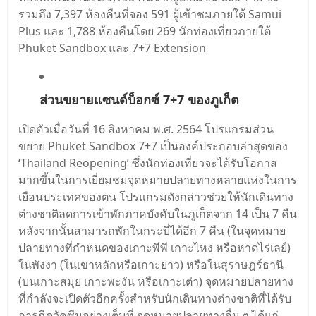
รวมถึง 7,397 ห้องคืนที่จอง 591 ผู้เข้าชมภายใต้ Samui
Plus และ 1,788 ห้องคืนโดย 269 นักท่องเที่ยวภายใต้
Phuket Sandbox และ 7+7 Extension
ส่วนขยายแซนด์บ็อกซ์ 7+7 ของภูเก็ต
เปิดตัวเมื่อวันที่ 16 สิงหาคม พ.ศ. 2564 โปรแกรมส่วน
ขยาย Phuket Sandbox 7+7 เป็นองค์ประกอบล่าสุดของ
‘Thailand Reopening’ ซึ่งนักท่องเที่ยวจะได้รับโอกาส
มากขึ้นในการเยี่ยมชมจุดหมายปลายทางหลายแห่งในการ
เยือนประเทศของตน โปรแกรมดังกล่าวช่วยให้นักเดินทาง
ต่างชาติลดการเข้าพักภาคบังคับในภูเก็ตจาก 14 เป็น 7 คืน
หลังจากนั้นสามารถพักในกระบี่ได้อีก 7 คืน (ในจุดหมาย
ปลายทางที่กำหนดของเกาะพีพี เกาะไหง หรือหาดไร่เลย์)
ในพังงา (ในเขาหลักหรือเกาะยาว) หรือในสุราษฎร์ธานี
(บนเกาะสมุย เกาะพะงัน หรือเกาะเต่า) จุดหมายปลายทาง
ที่กำลังจะเปิดตัวอีกครั้งสำหรับนักเดินทางต่างชาติที่ได้รับ
การฉีดวัคซีนอย่างเต็มที่ จุดหมายปลายทางอื่น ๆ ได้แก่