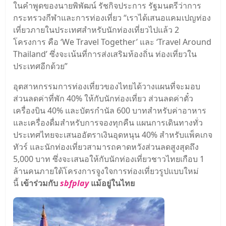
ในคำพูดของนายพิพัฒน์ รัชกิจประการ รัฐมนตรีว่าการ
กระทรวงกีฬาและการท่องเที่ยว “เราได้เสนอแคมเปญท่อง
เที่ยวภายในประเทศสำหรับนักท่องเที่ยวไปแล้ว 2
โครงการ คือ ‘We Travel Together’ และ ‘Travel Around
Thailand’ ซึ่งจะเน้นที่การส่งเสริมท้องถิ่น ท่องเที่ยวใน
ประเทศอีกด้วย”
อุตสาหกรรมการท่องเที่ยวของไทยได้วางแผนที่จะมอบ
ส่วนลดค่าที่พัก 40% ให้กับนักท่องเที่ยว ส่วนลดค่าตั๋ว
เครื่องบิน 40% และบัตรกำนัล 600 บาทสำหรับค่าอาหาร
และเครื่องดื่มสำหรับการจองทุกคืน แผนการเดินทางทั่ว
ประเทศไทยจะเสนออัตราเงินอุดหนุน 40% สำหรับแพ็คเกจ
ทัวร์ และนักท่องเที่ยวสามารถคาดหวังส่วนลดสูงสุดถึง
5,000 บาท ซึ่งจะเสนอให้กับนักท่องเที่ยวชาวไทยเกือบ 1
ล้านคนภายใต้โครงการจูงใจการท่องเที่ยวรูปแบบใหม่
นี้
เข้าร่วมกับ
sbfplay
แม้อยู่ในไทย