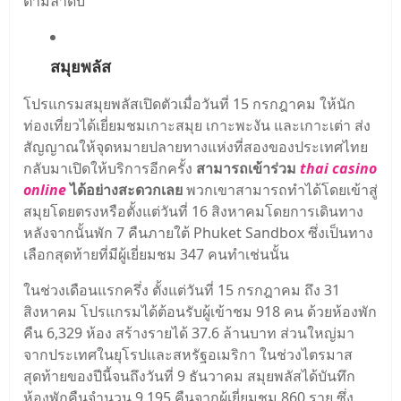
ตามลำดับ
สมุยพลัส
โปรแกรมสมุยพลัสเปิดตัวเมื่อวันที่ 15 กรกฎาคม ให้นัก
ท่องเที่ยวได้เยี่ยมชมเกาะสมุย เกาะพะงัน และเกาะเต่า ส่ง
สัญญาณให้จุดหมายปลายทางแห่งที่สองของประเทศไทย
กลับมาเปิดให้บริการอีกครั้ง
สามารถเข้าร่วม
thai casino
online
ได้อย่างสะดวกเลย
พวกเขาสามารถทำได้โดยเข้าสู่
สมุยโดยตรงหรือตั้งแต่วันที่ 16 สิงหาคมโดยการเดินทาง
หลังจากนั้นพัก 7 คืนภายใต้ Phuket Sandbox ซึ่งเป็นทาง
เลือกสุดท้ายที่มีผู้เยี่ยมชม 347 คนทำเช่นนั้น
ในช่วงเดือนแรกครึ่ง ตั้งแต่วันที่ 15 กรกฎาคม ถึง 31
สิงหาคม โปรแกรมได้ต้อนรับผู้เข้าชม 918 คน ด้วยห้องพัก
คืน 6,329 ห้อง สร้างรายได้ 37.6 ล้านบาท ส่วนใหญ่มา
จากประเทศในยุโรปและสหรัฐอเมริกา ในช่วงไตรมาส
สุดท้ายของปีนี้จนถึงวันที่ 9 ธันวาคม สมุยพลัสได้บันทึก
ห้องพักคืนจำนวน 9,195 คืนจากผู้เยี่ยมชม 860 ราย ซึ่ง