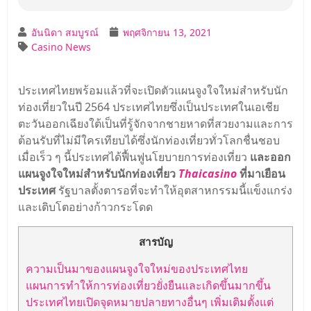
อันนิดา สมบูรณ์
พฤศจิกายน 13, 2021
Casino News
ประเทศไทยพร้อมแล้วที่จะเปิดตัวแผนจูงใจใหม่สำหรับนัก
ท่องเที่ยวในปี 2564 ประเทศไทยซึ่งเป็นประเทศในเอเชีย
ตะวันออกเฉียงใต้เป็นที่รู้จักจากชายหาดที่สวยงามและการ
ต้อนรับที่ไม่มีใครเทียบได้ซึ่งนักท่องเที่ยวทั่วโลกชื่นชอบ
เมื่อเร็ว ๆ นี้ประเทศได้ฟื้นฟูนโยบายการท่องเที่ยว
และออก
แผนจูงใจใหม่สำหรับนักท่องเที่ยว
Thaicasino
ที่มาเยือน
ประเทศ
รัฐบาลตั้งตารอที่จะทำให้อุตสาหกรรมนี้แข็งแกร่ง
และเติบโตอย่างก้าวกระโดด
สารบัญ
ความเป็นมาของแผนจูงใจใหม่ของประเทศไทย
แผนการทำให้การท่องเที่ยวยั่งยืนและเกิดขึ้นมากขึ้น
ประเทศไทยเปิดจุดหมายปลายทางอื่นๆ เพิ่มเติมตั้งแต่