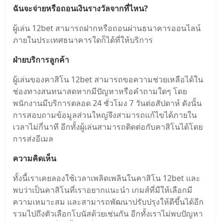
ฉันจะจ่ายหรือถอนเงินรางวัลจากที่ไหน?
ผู้เล่น 12bet สามารถฝากหรือถอนผ่านธนาคารออนไลน์
ภายในประเทศธนาคารใดก็ได้ที่ให้บริการ
ฝ่ายบริการลูกค้า
ผู้เล่นของคาสิโน 12bet สามารถขอความช่วยเหลือได้ใน
ช่องทางสนทนาสดหากมีปัญหาหรือคำถามใดๆ โดย
พนักงานมีบริการตลอด 24 ชั่วโมง 7 วันต่อสัปดาห์ ดังนั้น
การสอบถามข้อมูลส่วนใหญ่จึงสามารถแก้ไขได้ภายใน
เวลาไม่กี่นาที อีกทั้งผู้เล่นสามารถติดต่อกับคาสิโนได้โดย
การส่งอีเมล
ความคิดเห็น
ทั้งนี้เราเคยลองใช้เวลาเพลิดเพลินในคาสิโน 12bet และ
พบว่าเป็นคาสิโนที่เราอยากแนะนำ เกมส์ที่มีให้เลือกมี
ความเหมาะสม และสามารถพัฒนาปรับปรุงให้ดีขึ้นได้อีก
รวมไปถึงตัวเลือกโบนัสด้วยเช่นกัน อีกทั้งเราไม่พบปัญหา