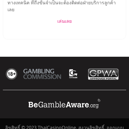
ทางเทคนิค ที่ถึงขั้นจำเป็นจะต้องติดต่อฝ่ายบริการลูกค้า
เลย
เล่นเลย
ลิขสิทธิ์ © 2023 ThaiCasinoOnline. สงวนลิขสิทธิ์. ออกแบบ