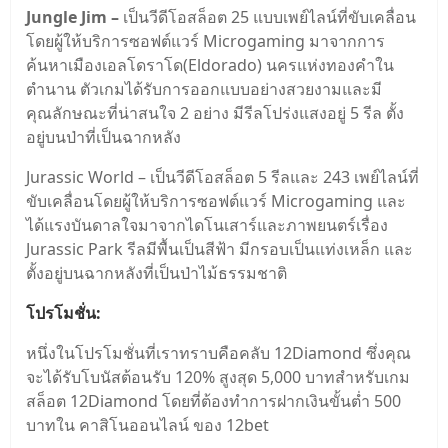
Jungle Jim –
เป็นวีดีโอสล็อต 25 แบบเพย์ไลน์ที่ขับเคลื่อน
โดยผู้ให้บริการซอฟต์แวร์ Microgaming มาจากการ
ค้นหาเมืองเอลโดราโด(Eldorado) นครแห่งทองคำใน
ตำนาน ตัวเกมได้รับการออกแบบอย่างสวยงามและมี
คุณลักษณะที่น่าสนใจ 2 อย่าง มีรีลโปร่งแสงอยู่ 5 รีล ตั้ง
อยู่บนป่าที่เป็นฉากหลัง
Jurassic World – เป็นวีดีโอสล็อต 5 รีลและ 243 เพย์ไลน์ที่
ขับเคลื่อนโดยผู้ให้บริการซอฟต์แวร์ Microgaming และ
ได้แรงบันดาลใจมาจากไดโนเสาร์และภาพยนตร์เรื่อง
Jurassic Park รีลมีพื้นเป็นสีฟ้า มีกรอบเป็นแท่งเหล็ก และ
ตั้งอยู่บนฉากหลังที่เป็นป่าไม้ธรรมชาติ
โปรโมชั่น:
หนึ่งในโปรโมชั่นที่เราทราบคือคลับ 12Diamond ซึ่งคุณ
จะได้รับโบนัสต้อนรับ 120% สูงสุด 5,000 บาทสำหรับเกม
สล็อต 12Diamond โดยที่ต้องทำการฝากเงินขั้นต่ำ 500
บาทใน คาสิโนออนไลน์ ของ 12bet