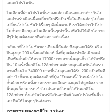
แต่ละโปรโมชัน
ในเดือนที่ผ่านโปรโมชั่นของแต่ละเดือนจะแตกต่างกันไป
แต่สำหรับเดือนนี้จะเกี่ยวกับฟรีสปิน ซึ่งในเดือนต่อๆไปก็จะ
เปลี่ยนโปรโมชั่นไปเรื่อยๆ ดังนั้นตามที่เราได้กล่าวไปโปร
โมชั่นจะมีอายุแค่ในเดือนนั้นๆเท่านั้น เพื่อไม่ให้เสียโอกาส
ดีๆไปคุณต้องคอยติดต่ออย่างต่อเนื่อง
กลับมาที่โปรโมชั่นของเดือนนี้กันต่อ ซึ่งคุณจะได้รับฟรีส
ปินสูงสุด 200 ครั้งต่อสัปดาห์ สิ่งที่คุณต้องทำคือเพียงแค่
เดิมพันขั้นต่ำให้ครบ 17000 บาท จากนั้นคุณก็จะได้รับฟรีส
ปิน 10 ครั้งที่คาสิโน 12Amber แต่หากคุณเดิมพันได้ครบ
ตามเงื่อนไข 340000 บาทขึ้นไปคุณจะได้รับ 200 สปินทันที
อย่างไรก็ตามคุณต้องคลิกที่ปุ่ม “รับตอนนี้” ในหน้าโปรโม
ชั่่นด้วย พร้อมทั้งกรอกรายละเอียดของคุณให้ถูกต้อง จาก
นั้นคุณก็สามารถเข้าไปเล่นเกมส์ไหนก็ได้ในคาสิโน
12Amber ตั้งแต่วันจันทร์ถึงวันอาทิตย์ โดยโปรโมชั่นนี้จะ
เครดิตให้ในทุกๆวันอังคาร
ภาพรวมของคาสิโน 12bet