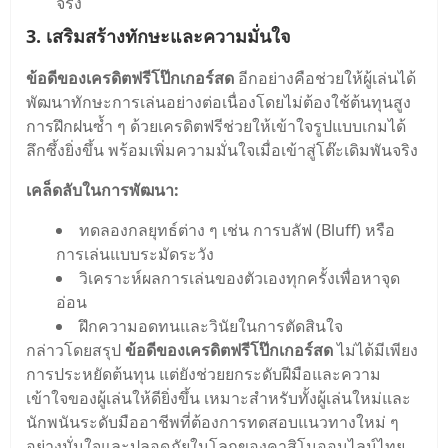
จริง
3. เสริมสร้างทักษะและความมั่นใจ
ข้อดีของเครดิตฟรีโป๊กเกอร์สด
อีกอย่างคือช่วยให้ผู้เล่นได้
พัฒนาทักษะการเล่นอย่างต่อเนื่องโดยไม่ต้องใช้ต้นทุนสูง
การฝึกฝนซ้ำ ๆ ด้วยเครดิตฟรีช่วยให้เข้าใจรูปแบบเกมได้
ลึกซึ้งยิ่งขึ้น พร้อมเพิ่มความมั่นใจเมื่อเข้าสู่โต๊ะเดิมพันจริง
เคล็ดลับในการพัฒนา:
ทดลองกลยุทธ์ต่าง ๆ เช่น การบลัฟ (Bluff) หรือ
การเล่นแบบระมัดระวัง
วิเคราะห์ผลการเล่นของตัวเองทุกครั้งเพื่อหาจุด
อ่อน
ฝึกความอดทนและวินัยในการตัดสินใจ
กล่าวโดยสรุป
ข้อดีของเครดิตฟรีโป๊กเกอร์สด
ไม่ได้มีเพียง
การประหยัดต้นทุน แต่ยังช่วยยกระดับฝีมือและความ
เข้าใจของผู้เล่นให้ดียิ่งขึ้น เหมาะสำหรับทั้งผู้เล่นใหม่และ
นักพนันระดับมืออาชีพที่ต้องการทดสอบแนวทางใหม่ ๆ
อย่างมั่นใจและปลอดภัยในโลกของคาสิโนออนไลน์ไทย