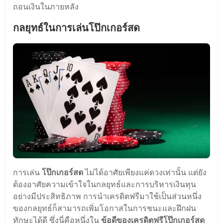
ถอนเงินในภายหลัง
กลยุทธ์ในการเล่นโป๊กเกอร์สด
การเล่น
โป๊กเกอร์สด
ไม่ได้อาศัยเพียงแค่ดวงเท่านั้น แต่ยัง
ต้องอาศัยความเข้าใจในกลยุทธ์และการบริหารเงินทุน
อย่างมีประสิทธิภาพ การนำเครดิตฟรีมาใช้เป็นส่วนหนึ่ง
ของกลยุทธ์ก็สามารถเพิ่มโอกาสในการชนะและฝึกฝน
ทักษะได้ดี ซึ่งนี่คือหนึ่งใน
ข้อดีของเครดิตฟรีโป๊กเกอร์สด