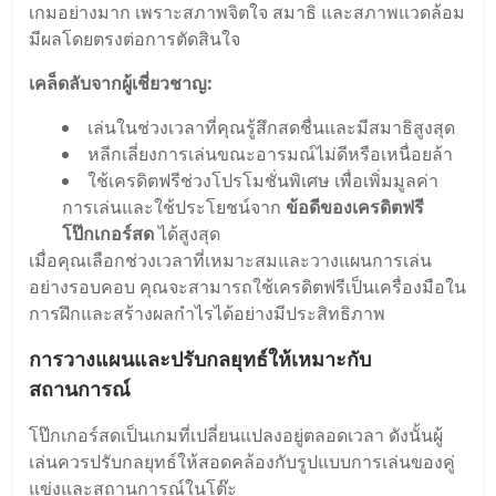
เกมอย่างมาก เพราะสภาพจิตใจ สมาธิ และสภาพแวดล้อม
มีผลโดยตรงต่อการตัดสินใจ
เคล็ดลับจากผู้เชี่ยวชาญ:
เล่นในช่วงเวลาที่คุณรู้สึกสดชื่นและมีสมาธิสูงสุด
หลีกเลี่ยงการเล่นขณะอารมณ์ไม่ดีหรือเหนื่อยล้า
ใช้เครดิตฟรีช่วงโปรโมชั่นพิเศษ เพื่อเพิ่มมูลค่า
การเล่นและใช้ประโยชน์จาก
ข้อดีของเครดิตฟรี
โป๊กเกอร์สด
ได้สูงสุด
เมื่อคุณเลือกช่วงเวลาที่เหมาะสมและวางแผนการเล่น
อย่างรอบคอบ คุณจะสามารถใช้เครดิตฟรีเป็นเครื่องมือใน
การฝึกและสร้างผลกำไรได้อย่างมีประสิทธิภาพ
การวางแผนและปรับกลยุทธ์ให้เหมาะกับ
สถานการณ์
โป๊กเกอร์สดเป็นเกมที่เปลี่ยนแปลงอยู่ตลอดเวลา ดังนั้นผู้
เล่นควรปรับกลยุทธ์ให้สอดคล้องกับรูปแบบการเล่นของคู่
แข่งและสถานการณ์ในโต๊ะ