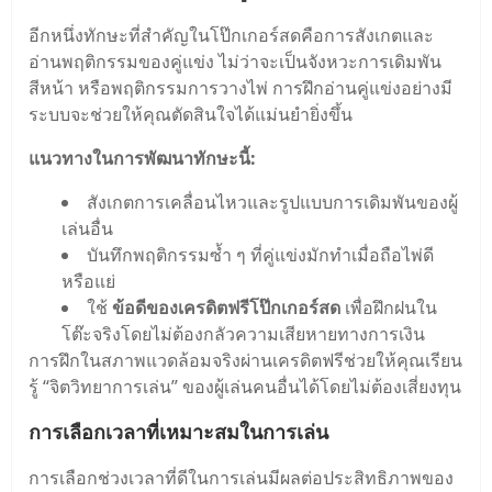
อีกหนึ่งทักษะที่สำคัญในโป๊กเกอร์สดคือการสังเกตและ
อ่านพฤติกรรมของคู่แข่ง ไม่ว่าจะเป็นจังหวะการเดิมพัน
สีหน้า หรือพฤติกรรมการวางไพ่ การฝึกอ่านคู่แข่งอย่างมี
ระบบจะช่วยให้คุณตัดสินใจได้แม่นยำยิ่งขึ้น
แนวทางในการพัฒนาทักษะนี้:
สังเกตการเคลื่อนไหวและรูปแบบการเดิมพันของผู้
เล่นอื่น
บันทึกพฤติกรรมซ้ำ ๆ ที่คู่แข่งมักทำเมื่อถือไพ่ดี
หรือแย่
ใช้
ข้อดีของเครดิตฟรีโป๊กเกอร์สด
เพื่อฝึกฝนใน
โต๊ะจริงโดยไม่ต้องกลัวความเสียหายทางการเงิน
การฝึกในสภาพแวดล้อมจริงผ่านเครดิตฟรีช่วยให้คุณเรียน
รู้ “จิตวิทยาการเล่น” ของผู้เล่นคนอื่นได้โดยไม่ต้องเสี่ยงทุน
การเลือกเวลาที่เหมาะสมในการเล่น
การเลือกช่วงเวลาที่ดีในการเล่นมีผลต่อประสิทธิภาพของ