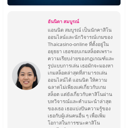
อันนิดา สมบูรณ์
แอนนิด สมบูรณ์ เป็นนักคาสิโน
ออนไลน์และนักวิจารณ์เกมของ
Thaicasino-online ที่ตั้งอยู่ใน
อยุธยา เธอชอบเกมสล็อตเพราะ
ความเรียบง่ายของกฎเกณฑ์และ
รูปแบบการเล่น เธอมักจะมองหา
เกมสล็อตล่าสุดที่สามารถเล่น
ออนไลน์ได้ แอนนิด ให้ความ
ฉลาดไม่เพียงแค่เกี่ยวกับเกม
สล็อต แต่ยังเกี่ยวกับคาสิโนผ่าน
บทวิจารณ์และคำแนะนำล่าสุด
ของเธอ เธอแบ่งปันความรู้ของ
เธอกับผู้เล่นคนอื่น ๆ เพื่อเพิ่ม
โอกาสในการชนะคาสิโน