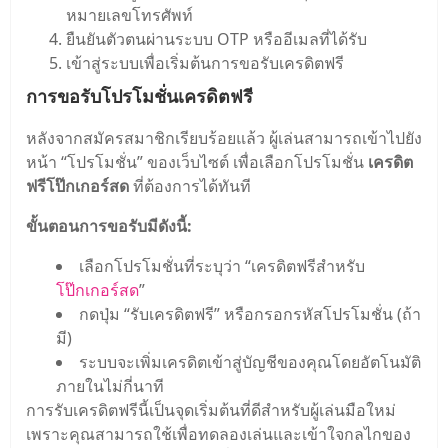
หมายเลขโทรศัพท์
ยืนยันตัวตนผ่านระบบ OTP หรืออีเมลที่ได้รับ
เข้าสู่ระบบเพื่อเริ่มต้นการขอรับเครดิตฟรี
การขอรับโปรโมชั่นเครดิตฟรี
หลังจากสมัครสมาชิกเรียบร้อยแล้ว ผู้เล่นสามารถเข้าไปยัง
หน้า “โปรโมชั่น” ของเว็บไซต์ เพื่อเลือกโปรโมชั่น
เครดิต
ฟรีโป๊กเกอร์สด
ที่ต้องการได้ทันที
ขั้นตอนการขอรับมีดังนี้:
เลือกโปรโมชั่นที่ระบุว่า “เครดิตฟรีสำหรับ
โป๊กเกอร์สด
”
กดปุ่ม “รับเครดิตฟรี” หรือกรอกรหัสโปรโมชั่น (ถ้า
มี)
ระบบจะเพิ่มเครดิตเข้าสู่บัญชีของคุณโดยอัตโนมัติ
ภายในไม่กี่นาที
การรับเครดิตฟรีนี้เป็นจุดเริ่มต้นที่ดีสำหรับผู้เล่นมือใหม่
เพราะคุณสามารถใช้เพื่อทดลองเล่นและเข้าใจกลไกของ