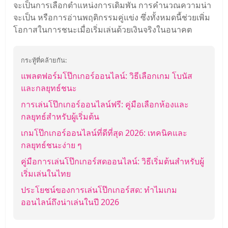
จะเป็นการเลือกตำแหน่งการเดิมพัน การคำนวณความน่า
จะเป็น หรือการอ่านพฤติกรรมคู่แข่ง ซึ่งทั้งหมดนี้ช่วยเพิ่ม
โอกาสในการชนะเมื่อเริ่มเล่นด้วยเงินจริงในอนาคต
กระทู้ที่คล้ายกัน:
แพลตฟอร์มโป๊กเกอร์ออนไลน์: วิธีเลือกเกม โบนัส
และกลยุทธ์ชนะ
การเล่นโป๊กเกอร์ออนไลน์ฟรี: คู่มือเลือกห้องและ
กลยุทธ์สำหรับผู้เริ่มต้น
เกมโป๊กเกอร์ออนไลน์ที่ดีที่สุด 2026: เทคนิคและ
กลยุทธ์ชนะง่าย ๆ
คู่มือการเล่นโป๊กเกอร์สดออนไลน์: วิธีเริ่มต้นสำหรับผู้
เริ่มเล่นในไทย
ประโยชน์ของการเล่นโป๊กเกอร์สด: ทำไมเกม
ออนไลน์ถึงน่าเล่นในปี 2026