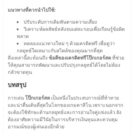
แนวทางที่ควรนำไปใช้:
ปรับระดับการเดิมพันตามความเสี่ยง
วิเคราะห์ผลลัพธ์หลังจบแต่ละรอบเพื่อเรียนรู้ข้อผิด
พลาด
ทดลองแนวทางใหม่ ๆ ด้วยเครดิตฟรี เพื่อดูว่า
กลยุทธ์ใดเหมาะกับสไตล์ของคุณมากที่สุด
สิ่งเหล่านี้สะท้อนถึง
ข้อดีของเครดิตฟรีโป๊กเกอร์สด
ที่ช่วย
ให้คุณสามารถพัฒนาและปรับปรุงกลยุทธ์ได้โดยไม่ต้อง
กลัวขาดทุน
บทสรุป
การเล่น
โป๊กเกอร์สด
เป็นหนึ่งในประสบการณ์ที่ท้าทาย
และน่าตื่นเต้นที่สุดในโลกของเกมคาสิโน เพราะนอกจาก
จะต้องใช้ทักษะด้านกลยุทธ์และการอ่านใจคู่แข่งแล้ว ยัง
ต้องอาศัยความมีวินัยในการบริหารเงินทุนและควบคุม
อารมณ์ของผู้เล่นเองอีกด้วย