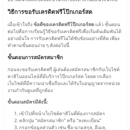
วิธีการขอรับเครดิตฟรีโป๊กเกอร์สด
เมื่อเข้าใจถึง
ข้อดีของเครดิตฟรีโป๊กเกอร์สด
แล้ว ขั้นตอน
ต่อไปคือการเรียนรู้วิธีขอรับเครดิตฟรีเพื่อเริ่มต้นเดิมพันได้
อย่างมั่นใจ การรับเครดิตฟรีไม่ได้ซับซ้อนอย่างที่คิด เพียง
ทำตามขั้นตอนง่าย ๆ ดังต่อไปนี้
ขั้นตอนการสมัครสมาชิก
ก่อนจะขอรับเครดิตฟรี ผู้เล่นต้องสมัครสมาชิกกับเว็บไซต์
คาสิโนออนไลน์ที่มีบริการโป๊กเกอร์สด โดยควรเลือก
เว็บไซต์ที่มีความน่าเชื่อถือและได้รับใบอนุญาตจากหน่วย
งานกำกับดูแลที่ถูกต้อง
ขั้นตอนสมัครมีดังนี้:
เข้าไปที่หน้าเว็บไซต์คาสิโนที่ต้องการสมัคร
คลิกปุ่ม “สมัครสมาชิก” หรือ “ลงทะเบียน”
กรอกข้อมูลส่วนตัว เช่น ชื่อ-นามสกุล, อีเมล,