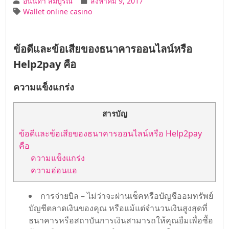
อันนิดา สมบูรณ์
สิงหาคม 9, 2017
Wallet online casino
ข้อดีและข้อเสียของธนาคารออนไลน์หรือ
Help2pay คือ
ความแข็งแกร่ง
สารบัญ
ข้อดีและข้อเสียของธนาคารออนไลน์หรือ Help2pay
คือ
ความแข็งแกร่ง
ความอ่อนแอ
การจ่ายบิล – ไม่ว่าจะผ่านเช็คหรือบัญชีออมทรัพย์
บัญชีตลาดเงินของคุณ หรือแม้แต่จำนวนเงินสูงสุดที่
ธนาคารหรือสถาบันการเงินสามารถให้คุณยืมเพื่อซื้อ