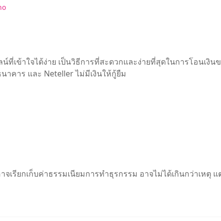
no
น์ที่เข้าใจได้ง่าย เป็นวิธีการที่สะดวกและง่ายที่สุดในการโอนเ
ธนาคาร และ Neteller ไม่มีเงินให้กู้ยืม
r อาจเรียกเก็บค่าธรรมเนียมการทำธุรกรรม อาจไม่ได้เกินกว่าเหตุ 