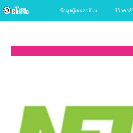
ข้อมูลผู้เล่นคาสิโน
รีวิวคาส