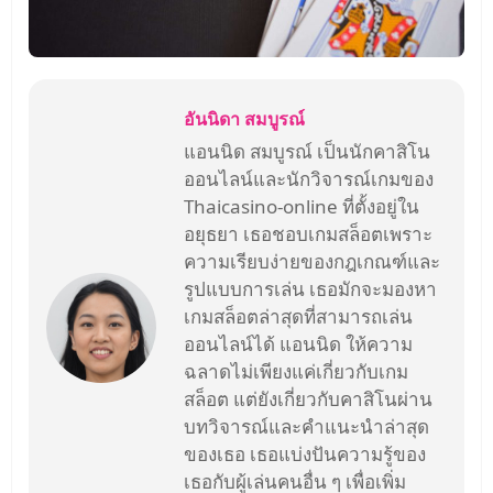
อันนิดา สมบูรณ์
แอนนิด สมบูรณ์ เป็นนักคาสิโน
ออนไลน์และนักวิจารณ์เกมของ
Thaicasino-online ที่ตั้งอยู่ใน
อยุธยา เธอชอบเกมสล็อตเพราะ
ความเรียบง่ายของกฎเกณฑ์และ
รูปแบบการเล่น เธอมักจะมองหา
เกมสล็อตล่าสุดที่สามารถเล่น
ออนไลน์ได้ แอนนิด ให้ความ
ฉลาดไม่เพียงแค่เกี่ยวกับเกม
สล็อต แต่ยังเกี่ยวกับคาสิโนผ่าน
บทวิจารณ์และคำแนะนำล่าสุด
ของเธอ เธอแบ่งปันความรู้ของ
เธอกับผู้เล่นคนอื่น ๆ เพื่อเพิ่ม