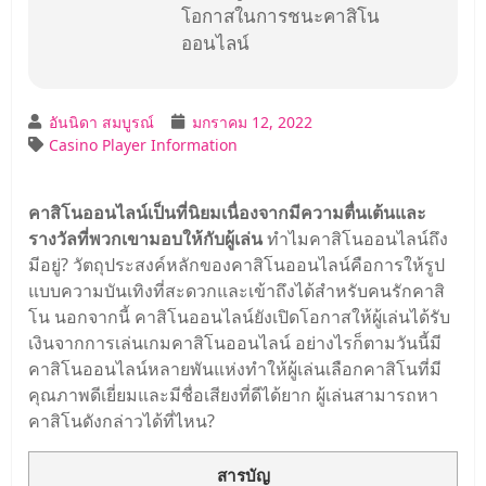
โอกาสในการชนะคาสิโน
ออนไลน์
อันนิดา สมบูรณ์
มกราคม 12, 2022
Casino Player Information
คาสิโนออนไลน์เป็นที่นิยมเนื่องจากมีความตื่นเต้นและ
รางวัลที่พวกเขามอบให้กับผู้เล่น
ทําไมคาสิโนออนไลน์ถึง
มีอยู่? วัตถุประสงค์หลักของคาสิโนออนไลน์คือการให้รูป
แบบความบันเทิงที่สะดวกและเข้าถึงได้สําหรับคนรักคาสิ
โน นอกจากนี้ คาสิโนออนไลน์ยังเปิดโอกาสให้ผู้เล่นได้รับ
เงินจากการเล่นเกมคาสิโนออนไลน์ อย่างไรก็ตามวันนี้มี
คาสิโนออนไลน์หลายพันแห่งทําให้ผู้เล่นเลือกคาสิโนที่มี
คุณภาพดีเยี่ยมและมีชื่อเสียงที่ดีได้ยาก ผู้เล่นสามารถหา
คาสิโนดังกล่าวได้ที่ไหน?
สารบัญ