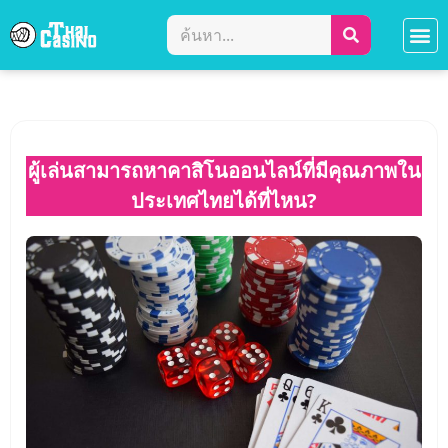
ข้อมูลผู้เล่นคาสิโน
รีวิวคาสิโน
คาสิโนโบนัส
กระเป๋าเงินคาสิโน
เกมส์คาสิโนอ
ผู้เล่นสามารถหาคาสิโนออนไลน์ที่มีคุณภาพใน
ประเทศไทยได้ที่ไหน?