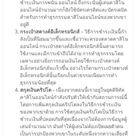
ชําระเงินการพนัน ออนไลน์ ถึงกระนั้นผู้เล่นคาสิโน
ออนไลน์จํานวนมากก็ยังใช้บัตรเครดิตและบัตรเดบิต
สําหรับการทําธุรกรรมคาสิโนออนไลน์ของพวกเขา
อยู่ดี
กระเป๋าสตางค์อิเล็กทรอนิกส์
– วิธีการชําระเงินนี้กํา
ลังเป็นที่นิยมมากขึ้นและเชื่อว่าจะครองตลาดคาสิโน
ออนไลน์ กระเป๋าสตางค์อิเล็กทรอนิกส์นั้นสามารถ
ใช้งานและมีการเข้าถึงได้ง่าย การทําธุรกรรมโดย
เฉพาะอย่างยิ่งการถอนเงินโดยใช้กระเป๋าสตางค์
อิเล็กทรอนิกส์จะเร็วขึ้น อย่างไรก็ตามกระเป๋าสตางค์
อิเล็กทรอนิกส์นั้นเรียกเก็บค่าธรรมเนียมการทํา
ธุรกรรมน้อยที่สุด
สกุลเงินคริปโต
– เนื่องจากตอนนี้เราอยู่ในยุคดิจิทัล
คาสิโนออนไลน์กําลังปรับตัวให้เข้ากับสถานการณ์นี้
โดยการเพิ่มสกุลเงินคริปโตลงในวิธีการชําระเงิน
ของพวกเขาด้วย การใช้สกุลเงินคริปโตเป็นวิธีการ
ชําระเงินที่ปลอดภัยที่สุดเนื่องจากไม่ต้องการข้อมูลผู้
เล่นจํานวนมาก มันทําให้ผู้เล่นไม่ต้องเปิดเผยตัวตน
เป็นการปกป้องพวกเขาในระดับหนึ่งจากความเสี่ยงที่