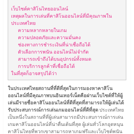
เว็บไซต์คาสิโนไทยออนไลน์
เหตุผลในการเล่นที่คาสิโนออนไลน์ที่มีคุณภาพใน
ประเทศไทย
ความหลากหลายในเกม
ความปลอดภัยและความมั่นคง
ช่องทางการชำระเงินที่น่าเชื่อถือได้
ตัวเลือกการพนัน ออนไลน์ไม่จํากัด
สามารถเข้าถึงได้บนอุปกรณ์ทั้งหมด
การบริการลูกค้าที่เชื่อถือได้
ในที่สุดก็อาจสรุปได้ว่า
ในประเทศไทยสถานที่ที่ดีที่สุดในการมองหาคาสิโน
ออนไลน์ที่มีคุณภาพบนอินเทอร์เน็ตคือผ่านเว็บไซต์ที่ให้ผู้
เล่นมีรายชื่อคาสิโนออนไลน์ที่ดีที่สุดที่สามารถให้ผู้เล่นได้
รับประสบการณ์การเล่นเกมออนไลน์ที่ดีที่สุด
ประเทศไทย
เป็นหนึ่งในสถานที่ที่ผู้เล่นสามารถมีประสบการณ์การเล่น
เกมคาสิโนออนไลน์ที่น่าตื่นเต้นที่สุด ผู้เล่นทั่วโลกอุดหนุน
คาสิโนไทยที่พวกเขาสามารถหาเกมฟรีและเว็บไซต์
พนัน