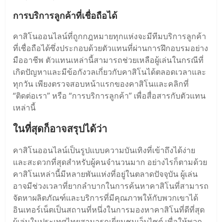
การบริการลูกค้าที่เชื่อถือได้
คาสิโนออนไลน์ที่ถูกกฎหมายทุกแห่งจะมีทีมบริการลูกค้า
ที่เชื่อถือได้ซึ่งประกอบด้วยตัวแทนที่ผ่านการฝึกอบรมอย่าง
มืออาชีพ ตัวแทนเหล่านี้สามารถช่วยเหลือผู้เล่นในกรณีที่
เกิดปัญหาและมีข้อกังวลเกี่ยวกับคาสิโนได้ตลอดเวลาและ
ทุกวัน เพียงตรวจสอบหน้าแรกของคาสิโนและคลิกที่
“ติดต่อเรา” หรือ “การบริการลูกค้า” เพื่อสื่อสารกับตัวแทน
เหล่านี้
ในที่สุดก็อาจสรุปได้ว่า
คาสิโนออนไลน์เป็นรูปแบบความบันเทิงที่เข้าถึงได้ง่าย
และสะดวกที่สุดสําหรับผู้คนจํานวนมาก อย่างไรก็ตามด้วย
คาสิโนเหล่านี้มีหลายพันแห่งที่อยู่ในตลาดปัจจุบัน ผู้เล่น
อาจมีช่วงเวลาที่ยากลําบากในการค้นหาคาสิโนที่สามารถ
จัดหาผลิตภัณฑ์และบริการที่มีคุณภาพให้กับพวกเขาได้
อินเทอร์เน็ตเป็นสถานที่หนึ่งในการมองหาคาสิโนที่ดีที่สุด
ผู้เล่นในประเทศไทยสามารถเยี่ยมชมเว็บไซต์ เพื่อให้พวก