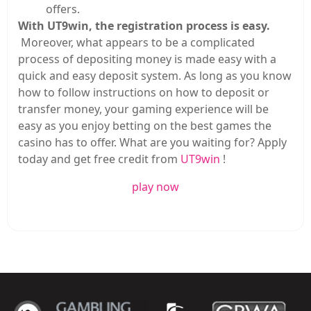
offers.
With UT9win, the registration process is easy.
Moreover, what appears to be a complicated
process of depositing money is made easy with a
quick and easy deposit system.
As long as you know
how to follow instructions on how to deposit or
transfer money, your gaming experience will be
easy as you enjoy betting on the best games the
casino has to offer.
What are you waiting for?
Apply
today and get free credit
from
UT9win
!
play now