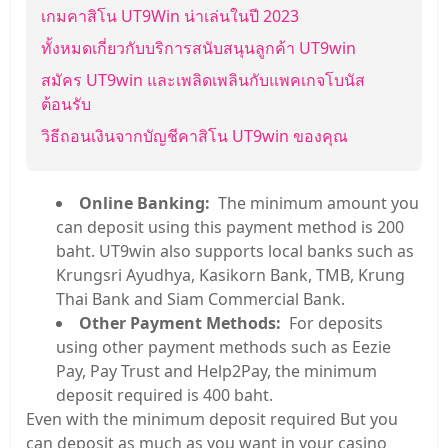
เกมคาสิโน UT9Win น่าเล่นในปี 2023
ทั้งหมดเกี่ยวกับบริการสนับสนุนลูกค้า UT9win
สมัคร UT9win และเพลิดเพลินกับแพคเกจโบนัส
ต้อนรับ
วิธีถอนเงินจากบัญชีคาสิโน UT9win ของคุณ
Online Banking:
The minimum amount you
can deposit using this payment method is 200
baht. UT9win also supports local banks such as
Krungsri Ayudhya, Kasikorn Bank, TMB, Krung
Thai Bank and Siam Commercial Bank.
Other Payment Methods:
For deposits
using other payment methods such as Eezie
Pay, Pay Trust and Help2Pay, the minimum
deposit required is 400 baht.
Even with the minimum deposit required
But you
can deposit as much as you want in your casino