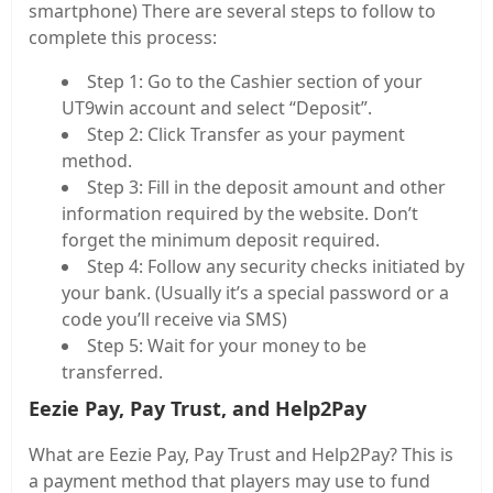
smartphone) There are several steps to follow to
complete this process:
Step 1: Go to the Cashier section of your
UT9win account and select “Deposit”.
Step 2: Click Transfer as your payment
method.
Step 3: Fill in the deposit amount and other
information required by the website.
Don’t
forget the minimum deposit required.
Step 4: Follow any security checks initiated by
your bank.
(Usually it’s a special password or a
code you’ll receive via SMS)
Step 5: Wait for your money to be
transferred.
Eezie Pay, Pay Trust, and Help2Pay
What are Eezie Pay, Pay Trust and Help2Pay?
This is
a payment method that players may use to fund