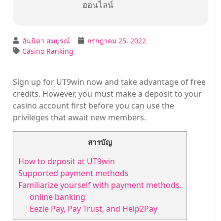
ออนไลน์
อันนิดา สมบูรณ์
กรกฎาคม 25, 2022
Casino Ranking
Sign up for UT9win now and take advantage of free
credits.
However, you must make a deposit to your
casino account first before you can use the
privileges that await new members.
สารบัญ
How to deposit at UT9win
Supported payment methods
Familiarize yourself with payment methods.
online banking
Eezie Pay, Pay Trust, and Help2Pay