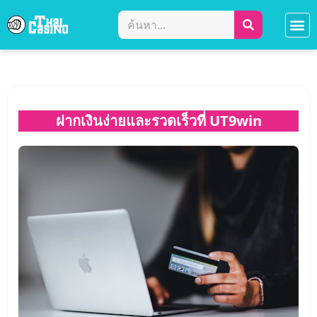
ข้อมูลผู้เล่นคาสิโน
รีวิวคาสิโน
คาสิโนโบนัส
กระเป๋าเงินคาสิโน
เกมส์คาสิโนอ
ฝากเงินง่ายและรวดเร็วที่ UT9win