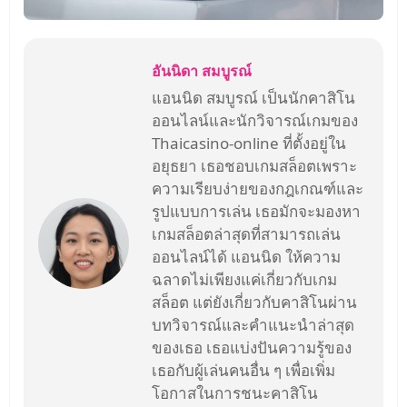
อันนิดา สมบูรณ์
แอนนิด สมบูรณ์ เป็นนักคาสิโน
ออนไลน์และนักวิจารณ์เกมของ
Thaicasino-online ที่ตั้งอยู่ใน
อยุธยา เธอชอบเกมสล็อตเพราะ
ความเรียบง่ายของกฎเกณฑ์และ
รูปแบบการเล่น เธอมักจะมองหา
เกมสล็อตล่าสุดที่สามารถเล่น
ออนไลน์ได้ แอนนิด ให้ความ
ฉลาดไม่เพียงแค่เกี่ยวกับเกม
สล็อต แต่ยังเกี่ยวกับคาสิโนผ่าน
บทวิจารณ์และคำแนะนำล่าสุด
ของเธอ เธอแบ่งปันความรู้ของ
เธอกับผู้เล่นคนอื่น ๆ เพื่อเพิ่ม
โอกาสในการชนะคาสิโน