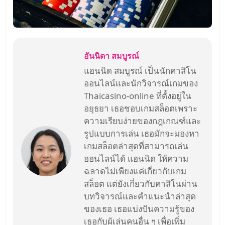
อันนิดา สมบูรณ์
แอนนิด สมบูรณ์ เป็นนักคาสิโน
ออนไลน์และนักวิจารณ์เกมของ
Thaicasino-online ที่ตั้งอยู่ใน
อยุธยา เธอชอบเกมสล็อตเพราะ
ความเรียบง่ายของกฎเกณฑ์และ
รูปแบบการเล่น เธอมักจะมองหา
เกมสล็อตล่าสุดที่สามารถเล่น
ออนไลน์ได้ แอนนิด ให้ความ
ฉลาดไม่เพียงแค่เกี่ยวกับเกม
สล็อต แต่ยังเกี่ยวกับคาสิโนผ่าน
บทวิจารณ์และคำแนะนำล่าสุด
ของเธอ เธอแบ่งปันความรู้ของ
เธอกับผู้เล่นคนอื่น ๆ เพื่อเพิ่ม