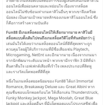
ง่ายดาย เกมสล็อตเป็นที่ต้องการของผู้เล่นที่เล่นเกมคาสิโน
ออนไลน์เพื่อผ่อนคลายและหย่อนใจ เนื่องจากสล็อต
ออนไลน์ไม่ซับซ้อนเท่าเกมคาสิโนอื่นๆ พวกเขาจึงเครียด
น้อยลง เป็นตามเป้าหมายหลักของเกมคาสิโนออนไลน์ ซึ่ง
ก็คือการสร้างความบันเทิง
Fun88 มีเกมสล็อตออนไลน์ให้เลือกมากมาย คาสิโนมี
สล็อตแบบดั้งเดิมไปจนถึงเกมสล็อตวิดีโอที่ทันสมัยกว่า
ผู้
เล่นมั่นใจได้เลยว่าเกมสล็อตออนไลน์ที่ดีที่สุดเพราะถูก
ควบคุมโดยผู้ให้บริการเกมที่มีชื่อเสียงเช่น Playtech,
Microgaming, NetEnt และอีกมากมาย เนื่องจากเกมมา
จากนักพัฒนาระดับแนวหน้า พวกเขามีกราฟิก 3 มิติที่น่า
ตื่นตาตื่นใจ เอฟเฟกต์เสียงที่เร้าใจ เพลงประกอบที่ติดหู
และรางวัลแจ็คพอตที่ดีที่สุด
หนึ่งในเกมสล็อตยอดนิยมของ Fun88 ได้แก่ Immortal
Romance, Breakaway Deluxe และ Great Albini หาก
คุณชื่นชอบแจ็กพอตก้อนโต ให้เลือกเล่น Thunderstruck,
Funky Monkey Jackpot, Mega Moolah, Great Blue
Jackpot และสล็อตอื่นๆ ที่มีแจ็คพอตแบบโปรเกรสซีฟ เพื่อ