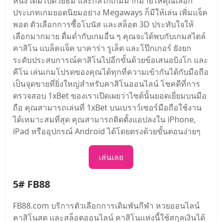
หนึ่ง เต็มไปด้วยธีม และกลไกเกมมากมายให้คุณเลือก
ประเภทเกมยอดนิยมอย่าง Megaways ก็มีให้เล่น เพิ่มแจ็ค
พอต ตัวเลือกการซื้อโบนัส และสล็อต 3D ประทับใจให้
เลือกมากมาย ดื่มด่ำกับเกมอื่น ๆ คุณจะได้พบกับเกมสไตล์
คาสิโน แบล็คแจ็ค บาคาร่า รูเล็ต และโป๊กเกอร์ ยังยก
ระดับประสบการณ์คาสิโนไปอีกขั้นด้วยข้อเสนอบิงโก และ
คีโน เล่นเกมโปรดของคุณได้ทุกที่ความเข้ากันได้กับมือถือ
เป็นจุดขายที่ยิ่งใหญ่สำหรับคาสิโนออนไลน์ โชคดีที่การ
ตรวจสอบ 1xBet ของเราเปิดเผยว่าไซต์นั้นยอดเยี่ยมบนมือ
ถือ คุณสามารถเล่นที่ 1xBet บนเบราว์เซอร์มือถือใช้งาน
ได้เหมาะสมที่สุด คุณสามารถติดตั้งแอปลงใน iPhone,
iPad หรืออุปกรณ์ Android ได้โดยตรงด้วยขั้นตอนง่ายๆ
เล่นเลย
5# FB88
FB88.com บริการตัวเลือกการเดิมพันกีฬา หวยออนไลน์
คาสิโนสด และสล็อตออนไลน์ คาสิโนแห่งนี้ใช้สกุลเงินได้