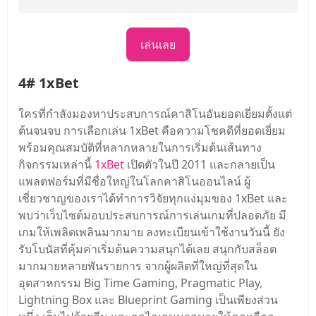
เล่นเลย
4# 1xBet
ใครที่กำลังมองหาประสบการณ์คาสิโนอันยอดเยี่ยมตั้งแต่
ต้นจนจบ การเลือกเล่น 1xBet คือความโชคดีที่ยอดเยี่ยม
พร้อมคุณสมบัติที่หลากหลายในการเริ่มต้นเส้นทาง
กิจกรรมเหล่านี้
1xBet
เปิดตัวในปี 2011 และกลายเป็น
แพลตฟอร์มที่มีชื่อใหญ่ในโลกคาสิโนออนไลน์ ผู้
เชี่ยวชาญของเราได้ทำการวิจัยทุกแง่มุมของ 1xBet และ
พบว่าเว็บไซต์มอบประสบการณ์การเล่นเกมที่ปลอดภัย มี
เกมให้เพลิดเพลินมากมาย ลงทะเบียนเข้าใช้งานวันนี้ ยัง
รับโบนัสที่คุ้มค่าเริ่มต้นความสนุกได้เลย สนุกกับสล็อต
มากมายหลายพันรายการ จากผู้ผลิตที่ใหญ่ที่สุดใน
อุตสาหกรรม Big Time Gaming, Pragmatic Play,
Lightning Box และ Blueprint Gaming เป็นเพียงส่วน