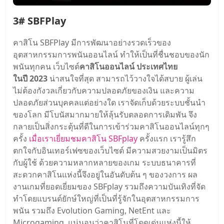
3# SBFPlay
คาสิโน SBFPlay มีการพัฒนาอย่างรวดเร็วของ
อุตสาหกรรมการพนันออนไลน์ ทำให้เป็นที่ชื่นชอบของนัก
พนันทุกคน เว็บไซต์
คาสิโนออนไลน์ ประเทศไทย
ในปี
2023
น่าสนใจที่สุด สามารถไว้วางใจได้สบาย ผู้เล่น
ไม่ต้องกังวลเกี่ยวกับความปลอดภัยของเงิน และความ
ปลอดภัยส่วนบุคคลแต่อย่างใด เราจัดเก็บด้วยระบบชั้นนำ
ของโลก มีโบนัสมากมายให้ลุ้นรับตลอดการเดิมพัน จึง
กลายเป็นสิ่งกระตุ้นที่ดีในการเข้าร่วมคาสิโนออนไลน์ทุกๆ
ครั้ง
เมื่อเราเยี่ยมชมคาสิโน SBFplay
ครั้งแรก เรารู้สึก
ตกใจกับอินเทอร์เฟซของเว็บไซต์ มีความสวยงามเป็นมิตร
กับผู้ใช้ ด้วยความหลากหลายของเกม ระบบธนาคารที่
สะดวกคาสิโนแห่งนี้จึงอยู่ในอันดับต้น ๆ ของวงการ ผล
งานเกมที่ยอดเยี่ยมของ SBFplay รวมถึงความบันเทิงที่จัด
ทำโดยแบรนด์ยักษ์ใหญ่ที่เป็นที่รู้จักในอุตสาหกรรมการ
พนัน รวมถึง Evolution Gaming, NetEnt และ
Microgaming แน่นอนว่าคาสิโนที่โดดเด่นแห่งนี้ให้