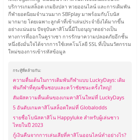
บริการเกมสล็อต เกมยิงปลา หวยออนไลน์ และการเดิมพัน
กีฬายอดนิยมจำนวนมาก SBFplay มาพร้อมกับโบนัส
มากมาย โดยเฉพาะลูกค้าที่เข้าเล่นประจำยิ่งได้มากขึ้น
อย่างแน่นอน ปัจจุบันคาสิโนนี้มีใบอนุญาตอย่างเป็น
ทางการที่ออกในคูราเซา การรักษาความปลอดภัยอีกชั้น
หนึ่งยังมั่นใจได้จากการใช้เทคโนโลยี SSL ที่เป็นนวัตกรรม
ใหม่ของการเข้ารหัสข้อมูล
กระทู้ที่คล้ายกัน:
ความตื่นเต้นในการเดิมพันกีฬาแบบ LuckyDays: เดิม
พันกีฬาที่คุณชื่นชอบและคว้าชัยชนะครั้งใหญ่!
สัมผัสความตื่นเต้นของเกมคาสิโนใหม่ที่ LuckyDays
5 อันดับเกมคาสิโนสล็อตใหม่ที่ Globalodds
รายชื่อโบนัสคาสิโน Happyluke สำหรับผู้เล่นชาว
ไทยในปี 2023
กู้เงินคืนจากการเล่นเสียที่คาสิโนออนไลน์ทำอย่างไร?