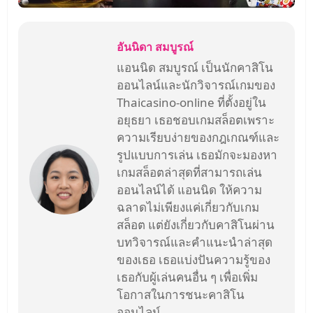
อันนิดา สมบูรณ์
แอนนิด สมบูรณ์ เป็นนักคาสิโน
ออนไลน์และนักวิจารณ์เกมของ
Thaicasino-online ที่ตั้งอยู่ใน
อยุธยา เธอชอบเกมสล็อตเพราะ
ความเรียบง่ายของกฎเกณฑ์และ
รูปแบบการเล่น เธอมักจะมองหา
เกมสล็อตล่าสุดที่สามารถเล่น
ออนไลน์ได้ แอนนิด ให้ความ
ฉลาดไม่เพียงแค่เกี่ยวกับเกม
สล็อต แต่ยังเกี่ยวกับคาสิโนผ่าน
บทวิจารณ์และคำแนะนำล่าสุด
ของเธอ เธอแบ่งปันความรู้ของ
เธอกับผู้เล่นคนอื่น ๆ เพื่อเพิ่ม
โอกาสในการชนะคาสิโน
ออนไลน์