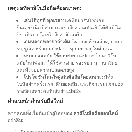
เหตุผลที่คาสิโนมือถือคืออนาคต:
เล่นได้ทุกที่ ทุกเวลา
: แค่มีสมาร์ทโฟนกับ
อินเทอร์เน็ต ก็สามารถเข้าถึงความบันเทิงได้ทันที ไม่
ต้องเดินทางไกลไปถึงคาสิโนจริง
เกมหลากหลายกว่าเดิม
: ไม่ว่าจะเป็นสล็อต, บาคา
ร่า, รูเล็ต หรือเกมยิงปลา – ทุกอย่างอยู่ในมือคุณ
ระบบปลอดภัย ใช้งานง่าย
: แอปและเว็บคาสิโน
สมัยใหม่พัฒนาให้ใช้งานง่าย รองรับเมนูภาษาไทย
และมีระบบความปลอดภัยสูง
โปรโมชั่นโดนใจผู้เล่นมือถือโดยเฉพาะ
: มีทั้ง
โบนัสฝากครั้งแรก, คืนยอดเสีย, และกิจกรรมแจกของ
รางวัลเฉพาะคนที่เล่นผ่านมือถือ
คำแนะนำสำหรับมือใหม่
หากคุณเพิ่งเริ่มต้นเข้าสู่โลกของ
คาสิโนมือถือออนไลน์
อย่าลืม: