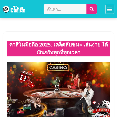
ข้อมูลผู้เล่นคาสิโน
รีวิวคาสิโน
คาสิโนโบนัส
กระเป๋าเงินคาสิโน
เกมส์คาสิโนอ
คาสิโนมือถือ 2025: เคล็ดลับชนะ เล่นง่าย ได้
เงินจริงทุกที่ทุกเวลา