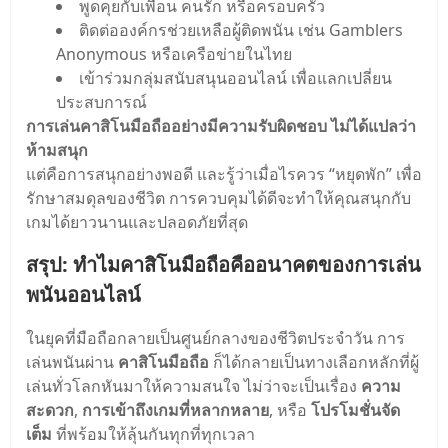
พูดคุยกับเพื่อน คนรัก หรือครอบครัว
ติดต่อองค์กรช่วยเหลือผู้ติดพนัน เช่น Gamblers
Anonymous หรือเครือข่ายในไทย
เข้าร่วมกลุ่มสนับสนุนออนไลน์ เพื่อแลกเปลี่ยน
ประสบการณ์
การเล่นคาสิโนมือถืออย่างมีความรับผิดชอบ ไม่ได้แปลว่า
ห้ามสนุก
แต่คือการสนุกอย่างพอดี และรู้ว่าเมื่อไรควร “หยุดพัก” เพื่อ
รักษาสมดุลของชีวิต การควบคุมได้ดีจะทำให้คุณสนุกกับ
เกมได้ยาวนานและปลอดภัยที่สุด
สรุป: ทำไมคาสิโนมือถือคืออนาคตของการเล่น
พนันออนไลน์
ในยุคที่มือถือกลายเป็นศูนย์กลางของชีวิตประจำวัน การ
เล่นพนันผ่าน
คาสิโนมือถือ
ก็ได้กลายเป็นทางเลือกหลักที่ผู้
เล่นทั่วโลกหันมาให้ความสนใจ ไม่ว่าจะเป็นเรื่อง
ความ
สะดวก
,
การเข้าถึงเกมที่หลากหลาย
, หรือ
โปรโมชั่นจัด
เต็ม
ที่พร้อมให้ลุ้นกันทุกที่ทุกเวลา