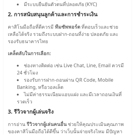
มีระบบยืนยันตัวตนที่ปลอดภัย (KYC)
2. การสนับสนุนลูกค้าและการชำระเงิน
คาสิโนมือถือที่ดีควรมี
ทีมซัพพอร์ต
ที่ตอบเร็วและช่วย
เหลือได้จริง รวมถึงระบบฝาก-ถอนที่ง่าย ปลอดภัย และ
รองรับธนาคารไทย
เคล็ดลับในการเลือก:
ช่องทางติดต่อ เช่น Live Chat, Line, Email ควรมี
24 ชั่วโมง
รองรับการฝาก-ถอนผ่าน QR Code, Mobile
Banking, หรือวอลเล็ต
ไม่มีค่าธรรมเนียมแอบแฝง และมีเวลาถอนเงินที่
รวดเร็ว
3. รีวิวจากผู้เล่นจริง
การอ่าน
รีวิวจากผู้เล่นคนอื่น
ช่วยให้คุณประเมินคุณภาพ
ของคาสิโนมือถือได้ดีขึ้น ว่าเว็บนั้นจ่ายจริงไหม มีปัญหา