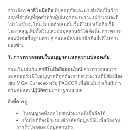
การเลือก
คาสิโนมือถือ
ที่ปลอดภัยและน่าเชื่อถือเป็นก้าว
แรกที่สำคัญที่สุดสำหรับผู้เล่นทุกคน เพราะแม้ว่าเกมจะดี
โปรโมชั่นจะโดนใจ แต่ถ้าเล่นกับเว็บที่ไม่น่าเชื่อถือ ก็มี
โอกาสสูญเสียทั้งเงินและข้อมูลส่วนตัวได้ ดังนั้น การตรวจ
สอบปัจจัยพื้นฐานต่าง ๆ ก่อนสมัครสมาชิกคือสิ่งที่ไม่ควร
มองข้าม
1. การตรวจสอบใบอนุญาตและความปลอดภัย
ก่อนเริ่มเล่นกับ
คาสิโนมือถือออนไลน์
ควรตรวจสอบว่า
แพลตฟอร์มมีใบอนุญาตที่ถูกต้องจากหน่วยงานที่มีชื่อเสียง
เช่น MGA, Curacao หรือ PAGCOR เพื่อยืนยันว่าเว็บมีการ
ควบคุมและปฏิบัติตามมาตรฐานสากล
สิ่งที่ควรดู:
ใบอนุญาตที่ออกโดยหน่วยงานที่เชื่อถือได้
เว็บไซต์ต้องมีระบบเข้ารหัสข้อมูล SSL เพื่อป้องกัน
การรั่วไหลของข้อมูลส่วนตัว