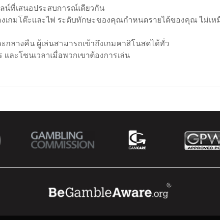
ลน์ที่เสนอประสบการณ์เดียวกัน
ของเกมโต๊ะและไพ่ ระดับทักษะของคุณกำหนดรายได้ของคุณ ไม่เหม
ละกลางคืน ผู้เล่นสามารถเข้าถึงเกมคาสิโนสดได้ทั่ว
ำการ และโซนเวลาเมื่อพวกเขาต้องการเล่น