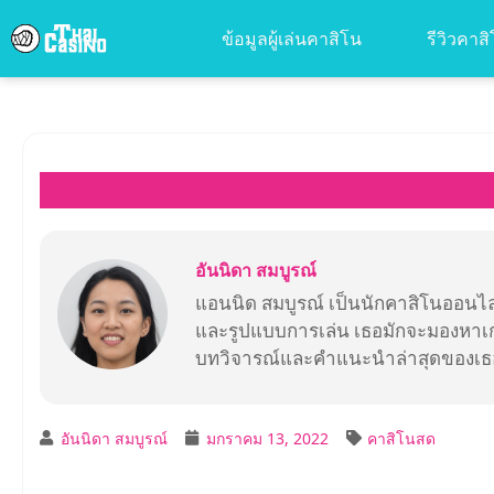
ข้อมูลผู้เล่นคาสิโน
รีวิวคาส
อันนิดา สมบูรณ์
แอนนิด สมบูรณ์ เป็นนักคาสิโนออนไล
และรูปแบบการเล่น เธอมักจะมองหาเกมส
บทวิจารณ์และคำแนะนำล่าสุดของเธอ เ
อันนิดา สมบูรณ์
มกราคม 13, 2022
คาสิโนสด