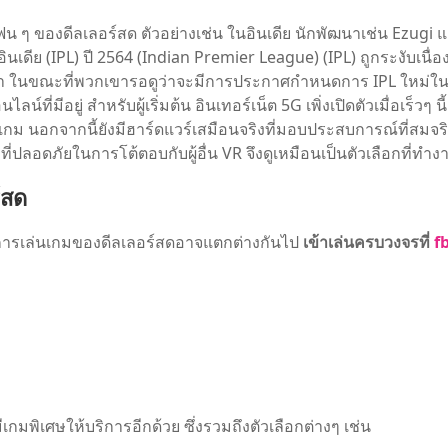
ี่แฟน ๆ ของดีลเลอร์สด ตัวอย่างเช่น ในอินเดีย นักพัฒนาเช่น Ezugi 
ลีกอินเดีย (IPL) ปี 2564 (Indian Premier League) (IPL) ถูกระง
า ในขณะที่พวกเขารอดูว่าจะมีการประกาศกำหนดการ IPL ใหม่ในปลายป
ที่มีอยู่ สำหรับผู้เริ่มต้น อินเทอร์เน็ต 5G เพิ่งเปิดตัวเมื่อเร็วๆ นี
ม นอกจากนี้ยังมีฮาร์ดแวร์เสมือนจริงที่มอบประสบการณ์ที่สมจริงย
ธีที่ปลอดภัยในการโต้ตอบกับผู้อื่น VR จึงดูเหมือนเป็นตัวเลือกที่ท
์สด
อกการเล่นเกมของดีลเลอร์สดอาจแตกต่างกันไป
เข้าเล่นครบวงจรที่
f
พิเศษให้บริการอีกด้วย ซึ่งรวมถึงตัวเลือกต่างๆ เช่น