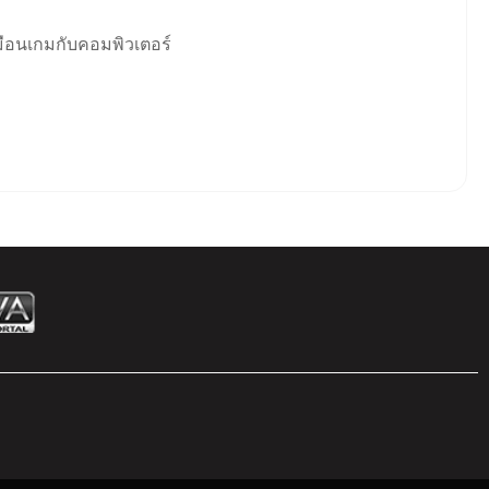
ือนเกมกับคอมพิวเตอร์