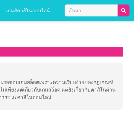
เกมส์คาสิโนออนไลน์
ุธยา เธอชอบเกมสล็อตเพราะความเรียบง่ายของกฎเกณฑ์
ียงแค่เกี่ยวกับเกมสล็อต แต่ยังเกี่ยวกับคาสิโนผ่าน
สในการชนะคาสิโนออนไลน์