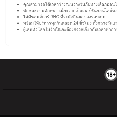
คุณสามารถใช้เวลาว่างระหว่างวันกับทางเลือกออนไ
ชัยชนะตามทักษะ – เนื่องจากเป็นเวอร์ชันออนไลน์
ไม่มีซอฟต์แวร์ RNG ที่จะตัดสินผลของรอบเกม
พร้อมให้บริการทุกวันตลอด 24 ชั่วโมง ทั้งกลางวันแ
ผู้เล่นทั่วโลกไม่จำเป็นจะต้องกังวลเกี่ยวกับเวลาท