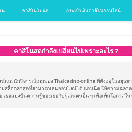
ิโน
คาสิโนโบนัส
กระเป๋าเงินคาสิโนออนไลน์
คาสิโนสดกำลังเปลี่ยนไปเพราะอะไร ?
น์และนักวิจารณ์เกมของ Thaicasino-online ที่ตั้งอยู่ในอย
ล็อตล่าสุดที่สามารถเล่นออนไลน์ได้ แอนนิด ให้ความฉลาดไม่เพ
ธอแบ่งปันความรู้ของเธอกับผู้เล่นคนอื่น ๆ เพื่อเพิ่มโอกา