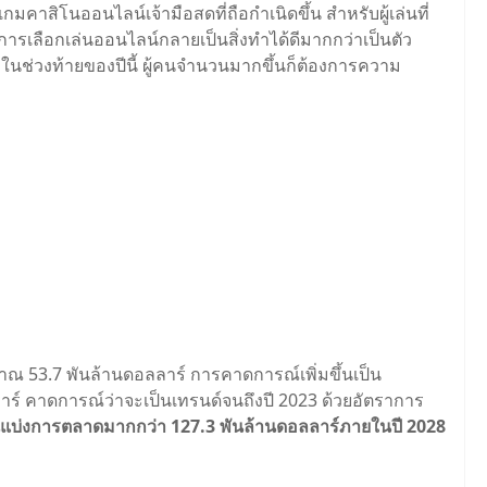
คาสิโนออนไลน์เจ้ามือสดที่ถือกำเนิดขึ้น สำหรับผู้เล่นที่
การเลือกเล่นออนไลน์กลายเป็นสิ่งทำได้ดีมากกว่าเป็นตัว
ในช่วงท้ายของปีนี้ ผู้คนจำนวนมากขึ้นก็ต้องการความ
ณ 53.7 พันล้านดอลลาร์ การคาดการณ์เพิ่มขึ้นเป็น
าร์ คาดการณ์ว่าจะเป็นเทรนด์จนถึงปี 2023 ด้วยอัตราการ
นแบ่งการตลาดมากกว่า 127.3 พันล้านดอลลาร์ภายในปี 2028