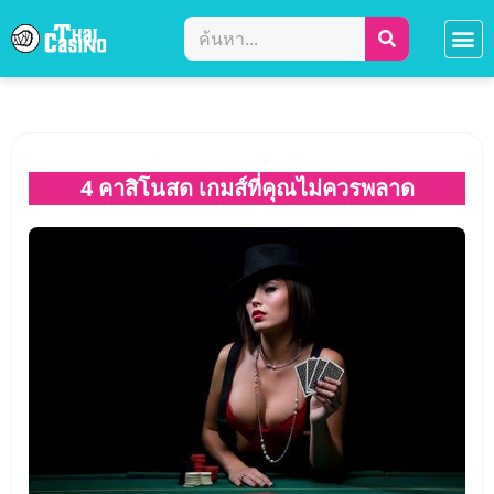
ข้อมูลผู้เล่นคาสิโน
รีวิวคาสิโน
คาสิโนโบนัส
กระเป๋าเงินคาสิโน
เกมส์คาสิโนอ
4 คาสิโนสด เกมส์ที่คุณไม่ควรพลาด