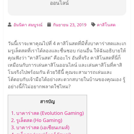
ออนไลน์
อันนิดา สมบูรณ์
กันยายน 23, 2019
คาสิโนสด
วันนี้เราจะพาคุณไปที่ 4 คาสิโนสดที่มีทั้งบาคาร่าสดและเก
มรูเล็ตสดที่เราได้ลองและชื่นชอบ ก่อนอื่น ให้ฉันอธิบายให้
คุณฟังว่า “คาสิโนสด” คืออะไร อันที่จริง คาสิโนสดที่นี่ก็
เหมือนกับการเล่นคาสิโนออนไลน์ และเล่นคาสิโนที่คาสิ
โนจริงไปพร้อมกัน ด้วยวิธีนี้ คุณจะสามารถเล่นและ
โต้ตอบกับเจ้ามือได้อย่างสะดวกสบายในบ้านของคุณเอง รู้
อย่างนี้ก็ไม่อยากพลาดใช่ไหม?
สารบัญ
1. บาคาร่าสด (Evolution Gaming)
2. รูเล็ตสด (Ho Gaming)
3. บาคาร่าสด (เอเชียนเกมส์)