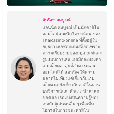
อันนิดา สมบูรณ์
แอนนิด สมบูรณ์ เป็นนักคาสิโน
ออนไลน์และนักวิจารณ์เกมของ
Thaicasino-online ที่ตั้งอยู่ใน
อยุธยา เธอชอบเกมสล็อตเพราะ
ความเรียบง่ายของกฎเกณฑ์และ
รูปแบบการเล่น เธอมักจะมองหา
เกมสล็อตล่าสุดที่สามารถเล่น
ออนไลน์ได้ แอนนิด ให้ความ
ฉลาดไม่เพียงแค่เกี่ยวกับเกม
สล็อต แต่ยังเกี่ยวกับคาสิโนผ่าน
บทวิจารณ์และคำแนะนำล่าสุด
ของเธอ เธอแบ่งปันความรู้ของ
เธอกับผู้เล่นคนอื่น ๆ เพื่อเพิ่ม
โอกาสในการชนะคาสิโน