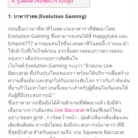
4. รูเล็ตสด (ซอฟต์แวร์ Ezugi)
1. บาคาร่าสด (Evolution Gaming)
ก่อนอื่นเรามาที่คาสิโนสด เกมบาคาร่าที่พัฒนาโดย
Evolution Gaming ซึ่งสามารถเล่นได้ที่ Happyluke และ
Empire777 หากคุณสนใจที่จะเล่นคาสิโนสดนี้ เราแนะนำ
ให้เข้าไปที่เว็บไซต์ก่อน จากนั้นตรวจสอบการตรวจสอบ
ของเรา เพื่อประกอบการตัดสินใจ
เว็บไซต์ Evolution Gaming ระบุว่า “ด้วยเกม Live
Baccarat ที่ปรับปรุงใหม่ของเรา พร้อมให้บริการเพื่อสร้าง
ความตื่นเต้น และสนุกไปกับเกมระดับโลก ราวกับกำลังเล่น
ที่มาเก๊าไม่เท่าไหร่ เกมนี้เหมาะสำหรับผู้ที่สนใจเริ่มเล่นให้
กับผู้ที่มีประสบการณ์ ”
ซึ่งเราสามารถยืนยันได้ด้วยตัวเกมที่พัฒนาแล้ว ยังมีตัว
เลือกมากกว่าเดิมเช่น
Live Baccarat
พร้อมฟีเจอร์ใหม่
อย่าง bean grid , การ์ดคว่ำหน้า , ปุ่มตัวเลือกเพิ่มเติมและ
เดิมพันพิเศษ หากยังไม่พอ ยังมีประสบการณ์บาคาร่าที่ดี
ที่สุดอีกด้วย สำหรับคุณรวมถึง: เกม Squeeze Baccarat