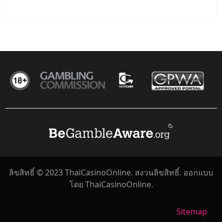
ลิขสิทธิ์ © 2023 ThaiCasinoOnline. สงวนลิขสิทธิ์. ออกแบบ
โดย ThaiCasinoOnline.
Sitemap