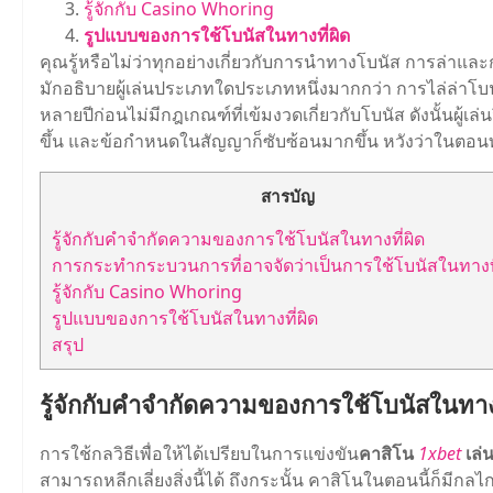
รู้จักกับ Casino Whoring
รูปแบบของการใช้โบนัสในทางที่ผิด
คุณรู้หรือไม่ว่าทุกอย่างเกี่ยวกับการนำทางโบนัส การล่าและ
มักอธิบายผู้เล่นประเภทใดประเภทหนึ่งมากกว่า การไล่ล่าโบ
หลายปีก่อนไม่มีกฎเกณฑ์ที่เข้มงวดเกี่ยวกับโบนัส ดังนั้นผู
ขึ้น และข้อกำหนดในสัญญาก็ซับซ้อนมากขึ้น หวังว่าในตอนท้าย
สารบัญ
รู้จักกับคำจำกัดความของการใช้โบนัสในทางที่ผิด
การกระทำกระบวนการที่อาจจัดว่าเป็นการใช้โบนัสในทางที
รู้จักกับ Casino Whoring
รูปแบบของการใช้โบนัสในทางที่ผิด
สรุป
รู้จักกับคำจำกัดความของการใช้โบนัสในทางท
การใช้กลวิธีเพื่อให้ได้เปรียบในการแข่งขัน
คาสิโน
1xbet
เล่
สามารถหลีกเลี่ยงสิ่งนี้ได้ ถึงกระนั้น คาสิโนในตอนนี้ก็มีกลไก