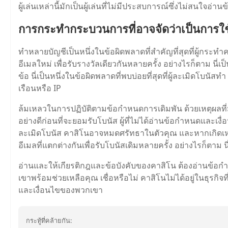
ผู้เล่นเหล่านี้มักเป็นผู้เล่นที่ไม่มีประสบการณ์ซึ่งไม่สนใจ
การกระทำกระบวนการที่อาจจัดว่าเป็นการใช้
ทำหลายบัญชีเป็นหนึ่งในข้อผิดพลาดที่สำคัญที่สุดที่ผู้กระท
อีเมลใหม่ เพื่อรับรางวัลเดียวกันหลายครั้ง อย่างไรก็ตาม
ข้อ นี่เป็นหนึ่งในข้อผิดพลาดที่พบบ่อยที่สุดที่ผู้ละเมิดโบ
เรือนหรือ IP
ล้มเหลวในการปฏิบัติตามข้อกำหนดการเดิมพัน ด้วยเหตุผลที่
อย่างดีก่อนที่จะยอมรับโบนัส ผู้ที่ไม่ได้อ่านข้อกำหนดและเงื
ละเมิดโบนัส คาสิโนอาจหมดศรัทธาในตัวคุณ และหากเกิดเหต
อีเมลที่แตกต่างกันเพื่อรับโบนัสเดิมหลายครั้ง อย่างไรก็ต
อ่านและให้เกียรติกฎและข้อบังคับของคาสิโน ต้องอ่านข้อ
เขาพร้อมช่วยเหลือคุณ เชื่อหรือไม่ คาสิโนไม่ได้อยู่ในธุรก
และเงื่อนไขของพวกเขา
กระทู้ที่คล้ายกัน: