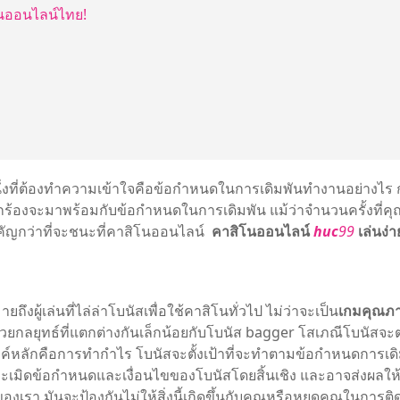
ิโนออนไลน์ไทย!
งที่ต้องทำความเข้าใจคือข้อกำหนดในการเดิมพันทำงานอย่างไร การ
ยกร้องจะมาพร้อมกับข้อกำหนดในการเดิมพัน แม้ว่าจำนวนครั้งที่คุณ
สำคัญกว่าที่จะชนะที่คาสิโนออนไลน์
คาสิโนออนไลน์
huc
99
เล่นง่
ถึงผู้เล่นที่ไล่ล่าโบนัสเพื่อใช้คาสิโนทั่วไป ไม่ว่าจะเป็น
เกมคุณภ
ลยุทธ์ที่แตกต่างกันเล็กน้อยกับโบนัส bagger โสเภณีโบนัสจะตา
งค์หลักคือการทำกำไร โบนัสจะตั้งเป้าที่จะทำตามข้อกำหนดการเ
ิดการละเมิดข้อกำหนดและเงื่อนไขของโบนัสโดยสิ้นเชิง และอาจส่งผล
องเรา มันจะป้องกันไม่ให้สิ่งนี้เกิดขึ้นกับคุณหรือหยุดคุณในก