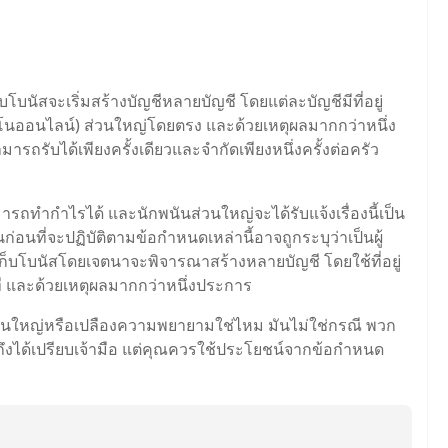
บนัสจะเริ่มสร้างบัญชีหลายบัญชี โดยแต่ละบัญชีมีที่อยู่
สิโนออนไลน์) ส่วนใหญ่โดยตรง และด้วยเหตุผลมากกว่าหนึ่ง
ารถรับได้เพียงครั้งเดียวและจำกัดเพียงหนึ่งครั้งต่อครัว
ถทำกำไรได้ และนักพนันส่วนใหญ่จะได้รับแจ้งเรื่องนี้เป็น
่อนที่จะปฏิบัติตามข้อกำหนดเหล่านี้อาจถูกระบุว่าเป็นผู้
ก็บโบนัสโดยเจตนาจะพิจารณาสร้างหลายบัญชี โดยใช้ที่อยู่
ที และด้วยเหตุผลมากกว่าหนึ่งประการ
งานใหญ่หรือเปลืองความพยายามใช่ไหม มันไม่ใช่กรณี พวก
ขาถึงได้เปรียบเจ้ามือ แต่คุณควรใช้ประโยชน์จากข้อกำหนด