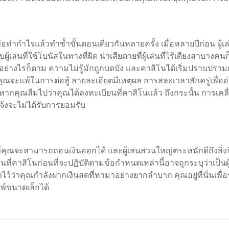
ื่อทำกำไรแล้วทำซ้ำขั้นตอนเดียวกันหลายครั้ง เมื่อหลายปีก่อน ผู้เล่
เล่นที่ใช้โบนัสในทางที่ผิด น่าเสียดายที่ผู้เล่นที่ไร้เดียงสาบางคน
ย่างไรก็ตาม ความไม่รู้มักถูกบดบัง และคาสิโนได้เริ่มปราบปรามก
ุณจะแพ้ในการต่อสู้ ลายละเอียดมีเหตุผล การสละเวลาสักครู่เพื่ออ
หากคุณลืมไปว่าคุณได้ลงทะเบียนที่คาสิโนแล้ว ถึงกระนั้น การเค
จ้งจะไม่ได้รับการยอมรับ
ุณจะสามารถถอนเงินออกได้ และผู้เล่นส่วนใหญ่ตระหนักดีถึงสิ่งนี้
งินที่คาสิโนก่อนที่จะปฏิบัติตามข้อกำหนดเหล่านี้อาจถูกระบุว่าเป
ไว้ว่าคุณกำลังฝากเงินสดที่หามาอย่างยากลำบาก คุณอยู่ที่นั่นเพื่อรั
์ขนาดเล็กได้