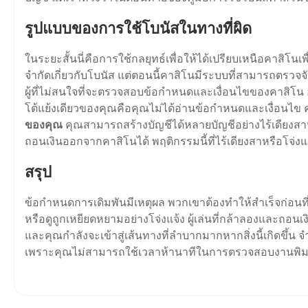
รูปแบบของการใช้โบนัสในทางที่ผิด
ในระยะสั้นนี่คือการใช้กลยุทธ์เพื่อให้ได้เปรียบเหนือคาสิโนเพ
จำกัดเกี่ยวกับโบนัส แต่ตอนนี้คาสิโนมีระบบที่สามารถตรวจจับผู้
ผู้ที่ไม่สนใจที่จะตรวจสอบข้อกำหนดและเงื่อนไขของคาสิโน อ
โต้แย้งเดียวของคุณคือคุณไม่ได้อ่านข้อกำหนดและเงื่อนไข ค
ของคุณ
คุณสามารถสร้างบัญชีได้หลายบัญชีอย่างไร้เดียงสา
ถอนเงินออกจากคาสิโนได้ พฤติกรรมนี้ที่ไร้เดียงสาหรือโจ่งแ
สรุป
ข้อกำหนดการเดิมพันมีเหตุผล พวกเขาต้องทำให้สำเร็จก่อนที่ค
หรือดูถูกเหยียดหยามอย่างโจ่งแจ้ง ผู้เล่นที่กล้าลองและถอนเ
และคุณกำลังจะเข้าสู่เส้นทางที่ลำบากมากหากสิ่งนี้เกิดขึ้น จำ
เพราะคุณไม่สามารถใช้เวลาห้านาทีในการตรวจสอบงานพิมพ