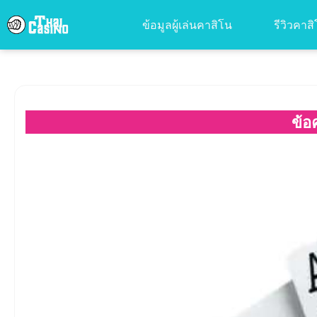
ข้อมูลผู้เล่นคาสิโน
รีวิวคาส
ข้อ