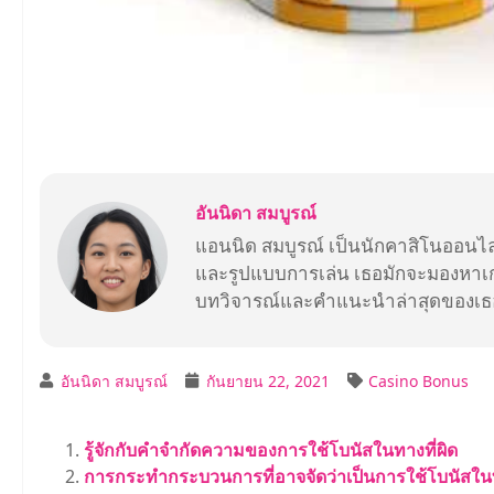
อันนิดา สมบูรณ์
แอนนิด สมบูรณ์ เป็นนักคาสิโนออนไล
และรูปแบบการเล่น เธอมักจะมองหาเกมส
บทวิจารณ์และคำแนะนำล่าสุดของเธอ เ
อันนิดา สมบูรณ์
กันยายน 22, 2021
Casino Bonus
รู้จักกับคำจำกัดความของการใช้โบนัสในทางที่ผิด
การกระทำกระบวนการที่อาจจัดว่าเป็นการใช้โบนัสในท