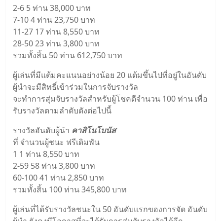
2-6 5 ท่าน 38,000 บาท
7-10 4 ท่าน 23,750 บาท
11-27 17 ท่าน 8,550 บาท
28-50 23 ท่าน 3,800 บาท
รวมทั้งสิ้น 50 ท่าน 612,750 บาท
ผู้เล่นที่มีแต้มคะแนนอย่างน้อย 20 แต้มขึ้นไปที่อยู่ในอันดับ
ผู้นำจะมีสิทธิ์เข้าร่วมในการจับรางวัล
จะทำการสุ่มจับรางวัลสำหรับผู้โชคดีจำนวน 100 ท่าน เพื่อ
รับรางวัลตามลำดับดังต่อไปนี้
รางวัลอันดับผู้นำ
คาสิโนโบนัส
ที่ จำนวนผู้ชนะ ฟรีเดิมพัน
1 1 ท่าน 8,550 บาท
2-59 58 ท่าน 3,800 บาท
60-100 41 ท่าน 2,850 บาท
รวมทั้งสิ้น 100 ท่าน 345,800 บาท
ผู้เล่นที่ได้รับรางวัลชนะใน 50 อันดับแรกของการจัด อันดับ
ผู้นำ ยังคงมีโอกาสที่จะได้รับการสุ่มจับรางวัลได้อีก