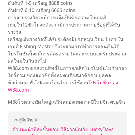
อันดับที่ 1-5 เหรียญ 8888 coins
อันดับที่ 6-10 เหรียญ 6666 coins
การจ่ายรางวัลจะมีการแจ้งเป็นข้อความในเกมส์
ภายใน12ชั่วโมงหลังจากมีการประกาศรายชื่อผู้ที่ได้รับ
รางวัล
เหรียญเงินรางวัลที่ได้รับจะต้องมียอดหมุนเวียน 1 เท่า ใน
เกมส์ Fishing Master จึงจะสามารถทำการถอนเงินได้
โปรโมชั่นนี้จะมีการคิดผลรายวันและระบบจะเริ่มประมวล
ผลใหม่ในวันถัดไป
W88.com ขอสงวนสิทธิ์ในการยกเลิกโปรโมชั่นไม่ว่าเวลา
ใดก็ตาม ของสมาชิกทั้งหมดหรือสมาชิกรายบุคคล
ข้อกำหนดทั่วไปและเงื่อนไขการใช้งาน
โปรโมชั่นของ
W88.com
M88โชคลาภยิ่งใหญ่เฉลิมฉลองเทศกาลปีใหม่จีน ตรุษจีน
กระทู้ที่คล้ายกัน:
คำแนะนำทีละขั้นตอน: วิธีฝากเงินกับ LuckyDays