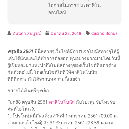
โอกาสในการชนะคาสิโน
ออนไลน์
อันนิดา สมบูรณ์
มีนาคม 28, 2018
Casino Bonus
ตรุษจีน 2561
ปีนี้หลายๆเว็บไซต์มีการแจกโบนัสต่างๆให้ผู้
เล่นได้เงินและได้ทำการต่อยอด ทุนอย่างมากมายโดยวันนี้
ผู้เขียนจะมาแนะนำถึงโบนัสต่างๆของเว็บไซต์ที่แตกต่าง
กันดังต่อไปนี้ โดยเว็บไซต์ใดที่ให้คาสิโนโบนัส
ที่ดีติดตามกันได้จากบทความนี้เลยจ้า
อยากได้เงินฟรีๆ คลิก
Fun88 ตรุษจีน 2561
คาสิโนโบนัส
กับโปรสุ่มรับโทรรับ
ศัพท์ไอโฟน X
1. โปรโมชั่นนี้มีผลตั้งแต่วันที่ 1 มกราคม 2561 (00.00 น.
ตามเวลาเว็บไซต์) ถึง 31 ธันวาคม 2561 (23.59 น.ตาม