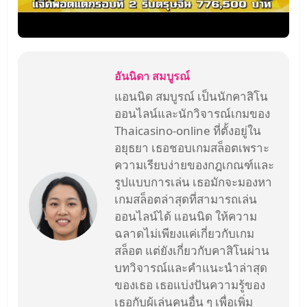
อันนิดา สมบูรณ์
แอนนิด สมบูรณ์ เป็นนักคาสิโน
ออนไลน์และนักวิจารณ์เกมของ
Thaicasino-online ที่ตั้งอยู่ใน
อยุธยา เธอชอบเกมสล็อตเพราะ
ความเรียบง่ายของกฎเกณฑ์และ
รูปแบบการเล่น เธอมักจะมองหา
เกมสล็อตล่าสุดที่สามารถเล่น
ออนไลน์ได้ แอนนิด ให้ความ
ฉลาดไม่เพียงแค่เกี่ยวกับเกม
สล็อต แต่ยังเกี่ยวกับคาสิโนผ่าน
บทวิจารณ์และคำแนะนำล่าสุด
ของเธอ เธอแบ่งปันความรู้ของ
เธอกับผู้เล่นคนอื่น ๆ เพื่อเพิ่ม