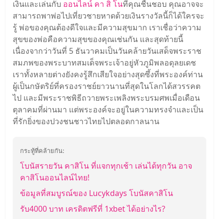
เงินและเล่นกับ
ออนไลน์ คา สิ โน
ที่คุณชื่นชอบ คุณอาจจะ
สามารถพาพ่อไปเที่ยวชายหาดด้วยเงินรางวัลนี้ก็ได้ใครจะ
รู้ พ่อของคุณต้องดีใจและมีความสุขมาก เราเชื่อว่าความ
สุขของพ่อคือความสุขของคุณเช่นกัน และสุดท้ายนี้
เนื่องจากว่าวันที่ 5 ธันวาคมเป็นวันคล้ายวันเสด็จพระราช
สมภพของพระบาทสมเด็จพระเจ้าอยู่หัวภูมิพลอดุลยเดช
เราทั้งหลายต่างยังคงรู้สึกเสียใจอย่างสุดซึ้งที่พระองค์ท่าน
ผู้เป็นกษัตริย์ที่ครองราชย์ยาวนานที่สุดในโลกได้สวรรคต
ไป และมีพระราชพิธีถวายพระเพลิงพระบรมศพเมื่อเดือน
ตุลาคมที่ผ่านมา แต่พระองค์จะอยู่ในความทรงจำและเป็น
ที่รักยิ่งของปวงชนชาวไทยไปตลอดกาลนาน
กระทู้ที่คล้ายกัน:
โบนัสรายวัน คาสิโน ที่แจกทุกเช้า เล่นได้ทุกวัน อาจ
คาสิโนออนไลน์ไทย!
ข้อมูลที่สมบูรณ์ของ Lucykdays โบนัสคาสิโน
รับ4000 บาท เครดิตฟรีที่ 1xbet ได้อย่างไร?