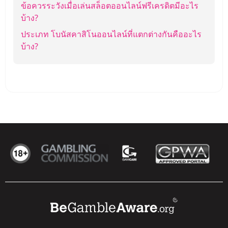
ข้อควรระวังเมื่อเล่นสล็อตออนไลน์ฟรีเครดิตมีอะไร
บ้าง?
ประเภท โบนัสคาสิโนออนไลน์ที่แตกต่างกันคืออะไร
บ้าง?