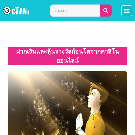
ข้อมูลผู้เล่นคาสิโน
รีวิวคาสิโน
คาสิโนโบนัส
กระเป๋าเงินคาสิโน
เกมส์คาสิโนอ
ฝากเงินและลุ้นรางวัลก้อนโตจากคาสิโน
ออนไลน์