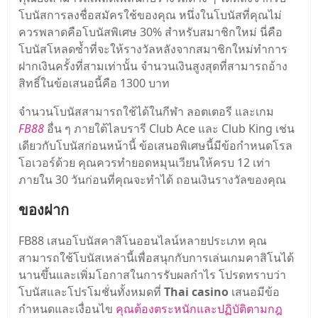
โบนัสการลงชื่อสมัครใช้ของคุณ หนึ่งในโบนัสที่คุณไม่
ควรพลาดคือโบนัสพิเศษ 30% สำหรับสมาชิกใหม่ นี่คือ
โบนัสโหลดซ้ำที่จะให้รางวัลหลังจากสมาชิกใหม่ทำการ
ฝากเงินครั้งที่สามเท่านั้น จำนวนเงินสูงสุดที่สามารถอ้าง
สิทธิ์ในข้อเสนอนี้คือ 1300 บาท
จำนวนโบนัสสามารถใช้ได้ในกีฬา ลอตเตอรี และเกม
FB88
อื่น ๆ ภายใต้ไลบรารี Club Ace และ Club King เช่น
เดียวกับโบนัสก่อนหน้านี้ ข้อเสนอพิเศษนี้มีข้อกำหนดโรล
โอเวอร์ด้วย คุณควรทำยอดหมุนเวียนให้ครบ 12 เท่า
ภายใน 30 วันก่อนที่คุณจะทำได้ ถอนเงินรางวัลของคุณ
ของฝาก
FB88 เสนอโบนัสคาสิโนออนไลน์หลายประเภท คุณ
สามารถใช้โบนัสเหล่านี้เพื่อสนุกกับการเล่นเกมคาสิโนได้
นานขึ้นและเพิ่มโอกาสในการรับผลกำไร โปรดทราบว่า
โบนัสและโปรโมชั่นทั้งหมดที่
Thai casino
เสนอมีข้อ
กำหนดและเงื่อนไข
คุณต้องตระหนักและปฏิบัติตามกฎ