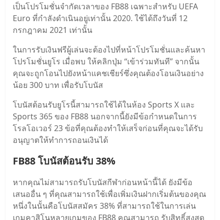
เป็นโปรโมชั่นจำกัดเวลาของ FB88 เฉพาะสำหรับ UEFA
Euro ที่กำลังดำเนินอยู่เท่านั้น 2020. ใช้ได้ถึงวันที่ 12
กรกฎาคม 2021 เท่านั้น
ในการรับเงินฟรีผู้เล่นจะต้องไปที่หน้าโปรโมชั่นและค้นหา
โปรโมชั่นยูโร เมื่อพบ ให้คลิกปุ่ม “เข้าร่วมทันที” จากนั้น
คุณจะถูกโอนไปยังหน้าแคชเชียร์ซึ่งคุณต้องโอนเงินอย่าง
น้อย 300 บาท เพื่อรับโบนัส
โบนัสต้อนรับยูโรนี้สามารถใช้ได้ในห้อง Sports X และ
Sports 365 ของ FB88 นอกจากนี้ยังมีข้อกำหนดในการ
โรลโอเวอร์ 23 ข้อที่คุณต้องทำให้เสร็จก่อนที่คุณจะได้รับ
อนุญาตให้ทำการถอนเงินได้
FB88 โบนัสต้อนรับ 38%
หากคุณไม่สามารถรับโบนัสกีฬาก่อนหน้านี้ได้ ยังมีข้อ
เสนออื่น ๆ ที่คุณสามารถใช้เพื่อเพิ่มเงินฝากเริ่มต้นของคุณ
หนึ่งในนั้นคือโบนัสสมัคร 38% ที่สามารถใช้ในการเล่น
เกมคาสิโนหลายเกมของ FB88 คุณสามารถ รับสิทธิ์สูงสุด