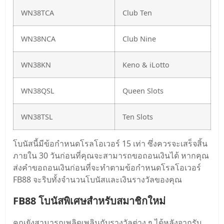
WN38TCA
Club Ten
WN38NCA
Club Nine
WN38KN
Keno & iLotto
WN38QSL
Queen Slots
WN38TSL
Ten Slots
โบนัสนี้มีข้อกำหนดโรลโอเวอร์ 15 เท่า ซึ่งควรจะเสร็จสิ้น
ภายใน 30 วันก่อนที่คุณจะสามารถขอถอนเงินได้ หากคุณ
ส่งคำขอถอนเงินก่อนที่จะทำตามข้อกำหนดโรลโอเวอร์
FB88 จะริบทั้งจำนวนโบนัสและเงินรางวัลของคุณ
FB88 โบนัสพิเศษสำหรับสมาชิกใหม่
คุณยังสามารถเพลิดเพลินกับรางวัลต่าง ๆ ได้หลังจากรับ