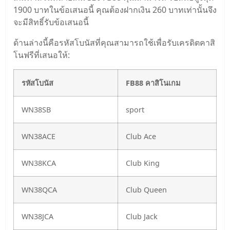
1900 บาทในข้อเสนอนี้ คุณต้องฝากเงิน 260 บาทเท่านั้นจึง
จะมีสิทธิ์รับข้อเสนอนี้
ด้านล่างนี้คือรหัสโบนัสที่คุณสามารถใช้เพื่อรับเครดิตคาสิ
โนฟรีที่เสนอให้:
รหัสโบนัส
FB88 คาสิโนเกม
WN38SB
sport
WN38ACE
Club Ace
WN38KCA
Club King
WN38QCA
Club Queen
WN38JCA
Club Jack