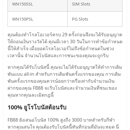
WN150SSL
SIM Slots
WN150PSL
PG Slots
คุณต้องทำโรลโอเวอร์ครบ 29 ครั้งก่อนจึงจะได้รับอนุญาต
ให้ถอนเงินรางวัลได้ คุณมีเวลา 30 วันในการทำข้อกำหนด
นี้ให้สำเร็จ เมื่อยอดโรลโอเวอร์ไม่ถึงข้อกำหนดในช่วง
เวลานั้น จำนวนโบนัสและการชนะของคุณจะถูกริบ
หากคุณได้รับโบนัสนี้ คุณจะไม่ได้รับอนุญาตให้ทำการเดิม
พันแบบ all-in สำหรับการเดิมพันครั้งแรกของคุณ การเดิม
พันครั้งแรกของคุณควรน้อยกว่าหรือเท่ากับจำนวนเงิน
ฝากของคุณ FB88 จะริบโบนัสและจำนวนเงินที่ชนะของ
คุณหากคุณละเมิดกฎนี้
100% ยูโรโบนัสต้อนรับ
FB88 ยังเสนอโบนัส 100% สูงถึง 3000 บาทสำหรับกีฬา
หากคุณสนใจ คุณต้องรับโบนัสนี้ทันทีก่อนที่มันจะหมด นี่