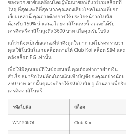
ของพวกเขาขับเคลื่อนโดยผู้พัฒนาซอฟต์แวร์เกมสล็อตที่
ใหญ่ที่สุดและดีที่สุด หากคุณลองเสี่ยงโชคในเกมที่ยอด
เยี่ยมเหล่านี้ คุณอาจต้องการใช้ประโยชน์จากโบนัส
ต้อนรับ 150% นำเสนอโดยคาสิโนแห่งนี้ คุณจะได้รับ
เครดิตฟรีคาสิโนสูงถึง 3600 บาท เมื่อคุณรับโบนัส
แม้ว่านี่จะเป็นข้อเสนอที่น่าดึงดูดใจมาก แต่โปรดทราบว่า
คุณใช้โบนัสในเกมสล็อตภายใต้ Club Koi สล็อต SIM และ
คลังสล็อต PG เท่านั้น
เพื่อให้มีคุณสมบัติในข้อเสนอนี้ คุณต้องทำการฝากเงิน
สำเร็จ สมาชิกใหม่ต้องโอนเงินเข้าบัญชีของคุณอย่างน้อย
260 บาท จากนั้นคุณจะต้องใช้รหัสโบนัส g ด้านล่างเพื่อรับ
เครดิตคาสิโนฟรี
รหัสโบนัส
สล็อต
WN150KOI
Club Koi