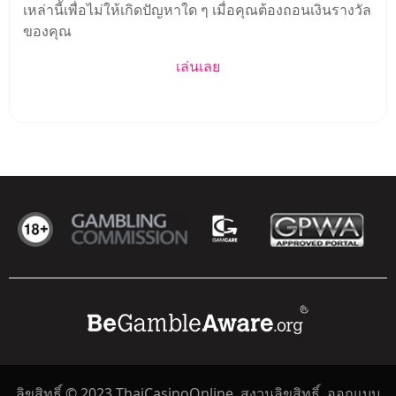
เหล่านี้เพื่อไม่ให้เกิดปัญหาใด ๆ เมื่อคุณต้องถอนเงินรางวัล
ของคุณ
เล่นเลย
ลิขสิทธิ์ © 2023 ThaiCasinoOnline. สงวนลิขสิทธิ์. ออกแบบ