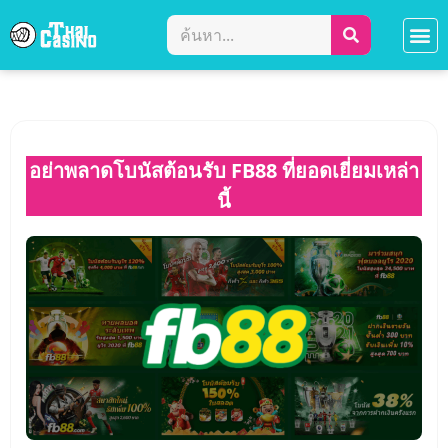
ข้อมูลผู้เล่นคาสิโน
รีวิวคาสิโน
คาสิโนโบนัส
กระเป๋าเงินคาสิโน
เกมส์คาสิโนอ
อย่าพลาดโบนัสต้อนรับ FB88 ที่ยอดเยี่ยมเหล่า
นี้