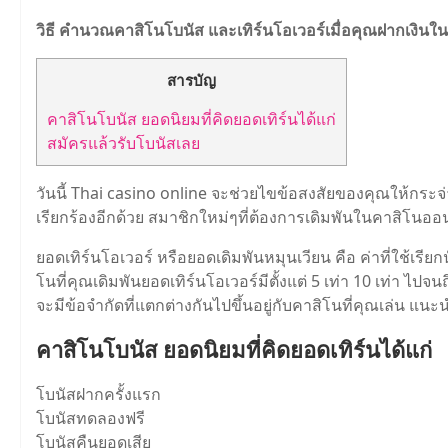
วิธี คำนวณคาสิโนโบนัส และเทิร์นโอเวอร์เมื่อคุณฝากเงินใ
สารบัญ
คาสิโนโบนัส ยอดนิยมที่คิดยอดเทิร์นได้แก่
สมัครแล้วรับโบนัสเลย
วันนี้ Thai casino online จะช่วยไขข้อสงสัยของคุณให้กระจ
เรียกร้องอีกด้วย สมาชิกใหม่ๆที่ต้องการเดิมพันในคาสิโนออนไลน
ยอดเทิร์นโอเวอร์ หรือยอดเดิมพันหมุนเวียน คือ ค่าที่ใช้เร
โนที่คุณเดิมพันยอดเทิร์นโอเวอร์มีตั้งแต่ 5 เท่า 10 เท่า ไป
จะมีข้อจำกัดที่แตกต่างกันไปขึ้นอยู่กับคาสิโนที่คุณเล่น แน
คาสิโนโบนัส ยอดนิยมที่คิดยอดเทิร์นได้แก่
โบนัสฝากครั้งแรก
โบนัสทดลองฟรี
โบนัสคืนยอดเสีย