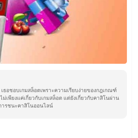
ุธยา เธอชอบเกมสล็อตเพราะความเรียบง่ายของกฎเกณฑ์
ียงแค่เกี่ยวกับเกมสล็อต แต่ยังเกี่ยวกับคาสิโนผ่าน
สในการชนะคาสิโนออนไลน์