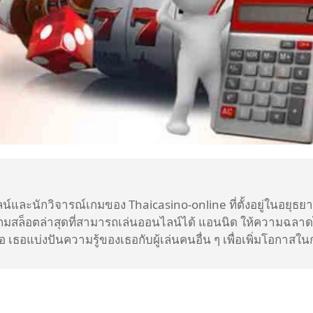
น์และนักวิจารณ์เกมของ Thaicasino-online ที่ตั้งอยู่ในอย
ล็อตล่าสุดที่สามารถเล่นออนไลน์ได้ แอนนิด ให้ความฉลาดไม่เพ
ธอแบ่งปันความรู้ของเธอกับผู้เล่นคนอื่น ๆ เพื่อเพิ่มโอกา