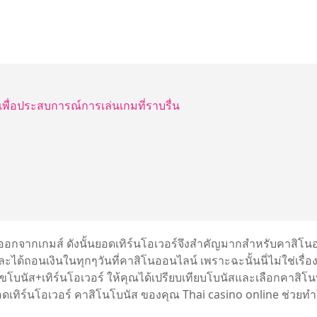
พื่อประสบการณ์การเล่นเกมที่ราบรื่น
กจากเกมส์ ดังนั้นยอดเทิร์นโอเวอร์จึงสำคัญมากสำหรับคาสิโนออ
ะและได้ถอนเงินในทุกๆวันที่คาสิโนออนไลน์ เพราะฉะนั้นนี่ไม่ใช่เร
บนัส+เทิร์นโอเวอร์ ให้คุณได้เปรียบเทียบโบนัสและเลือกคาสิโนท
อดเทิร์นโอเวอร์ คาสิโนโบนัส ของคุณ Thai casino online ช่วยท