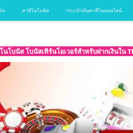
ิโน
คาสิโนโบนัส
กระเป๋าเงินคาสิโนออนไลน์
โนโบนัส โบนัสเทิร์นโอเวอร์สำหรับฝากเงินใน 