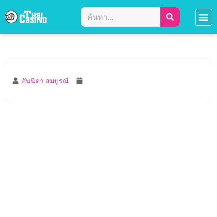
ข้อมูลผู้เล่นคาสิโน
รีวิวคาสิโน
คาสิโนโบนัส
กระเป๋าเงินคาสิโน
เกมส์คาสิโนอ
อันนิดา สมบูรณ์