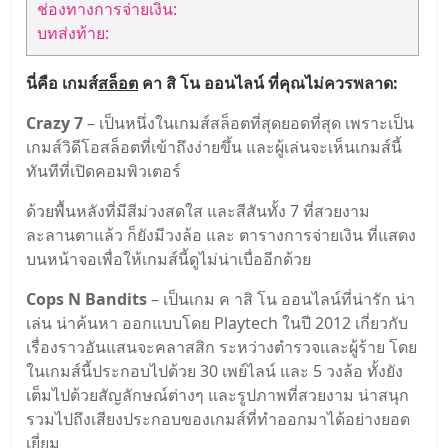
ช่องทางการจ่ายเงิน:
บทส่งท้าย:
นี่คือ เกมส์
สล็อต
คา สิ โน ออนไลน์ ที่คุณไม่ควรพลาด:
Crazy 7
– เป็นหนึ่งในเกมส์สล็อตที่สุดยอดที่สุด เพราะเป็น
เกมส์วิดีโอสล็อตที่เข้าถึงง่ายขึ้น และผู้เล่นจะเห็นเกมส์นี้
ทันทีที่เปิดคอมพิวเตอร์
ด้วยพื้นหลังที่มีสีม่วงสดใส และสีสันทั้ง 7 ที่สวยงาม
ละลานตาแล้ว ก็ยังมีวงล้อ และ ตารางการจ่ายเงิน ที่แสดง
บนหน้าจอเพื่อให้เกมส์นี้ดูไม่น่าเบื่ออีกด้วย
Cops N Bandits
– เป็นเกม ค าสิ โน ออนไลน์ที่น่ารัก น่า
เล่น น่าค้นหา ออกแบบโดย Playtech ในปี 2012 เกี่ยวกับ
เรื่องราวอันแสนจะคลาสสิก ระหว่างตำรวจและผู้ร้าย โดย
ในเกมส์นี้ประกอบไปด้วย 30 เพย์ไลน์ และ 5 วงล้อ ทั้งยัง
เต็มไปด้วยสัญลักษณ์ต่างๆ และรูปภาพที่สวยงาม น่าสนุก
รวมไปถึงเสียงประกอบของเกมส์ที่ทำออกมาได้อย่างยอด
เยี่ยม