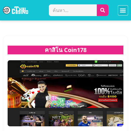
ข้อมูลผู้เล่นคาสิโน
รีวิวคาสิโน
คาสิโนโบนัส
กระเป๋าเงินคาสิโน
เกมส์คาสิโนอ
คาสิโน Coin178