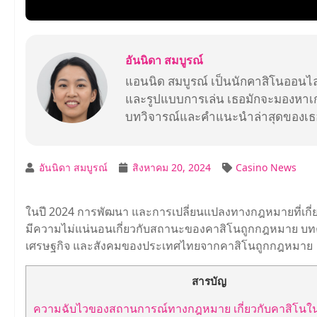
อันนิดา สมบูรณ์
แอนนิด สมบูรณ์ เป็นนักคาสิโนออนไล
และรูปแบบการเล่น เธอมักจะมองหาเกมส
บทวิจารณ์และคำแนะนำล่าสุดของเธอ เ
อันนิดา สมบูรณ์
สิงหาคม 20, 2024
Casino News
ในปี 2024 การพัฒนา และการเปลี่ยนแปลงทางกฎหมายที่เกี่ยวข
มีความไม่แน่นอนเกี่ยวกับสถานะของคาสิโนถูกกฎหมาย บทคว
เศรษฐกิจ และสังคมของประเทศไทยจากคาสิโนถูกกฎหมาย
สารบัญ
ความฉับไวของสถานการณ์ทางกฎหมาย เกี่ยวกับคาสิโน