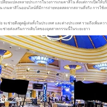
ี่ยนแปลงหลายประการในวงการเกมคาสิโน ตั้งแต่การเปิดให้บริการ
ช่น เกมคาสิโนออนไลน์ที่มีการถ่ายทอดสดจากสถานที่จริง การใช้
 จะช่วยดึงดูดผู้เล่นทั้งในประเทศ และต่างประเทศ รวมถึงเพิ่
น จะช่วยส่งเสริมการเติบโตของอุตสาหกรรมนี้ในระยะยาว