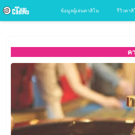
ข้อมูลผู้เล่นคาสิโน
รีวิวคาส
คา