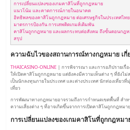
การเปลี่ยนแปลงของเกมคาสิโนที่ถูกกฎหมาย
แนวโน้ม และคาดการณ์ภายในอนาคต
อิทธิพลของคาสิโนถูกกฎหมาย ต่อเศรษฐกิจในประเทศไทย
มาตรการป้องกัน การเสพติดเกมส์เดิมพัน
คาสิโนถูกกฎหมาย และผลกระทบต่อสังคม ถึงขั้นตอนกฎห
สรุป
ความฉับไวของสถานการณ์ทางกฎหมาย เกี่
THAICASINO-ONLINE
| การพิจารณา และการอภิปรายเรื่อ
ให้เปิดคาสิโนถูกกฎหมาย แต่ยังคงมีความเห็นต่าง ๆ ที่ยังไม
เป็นนักลงทุนภายในประเทศ และต่างประเทศ นักท่องเที่ยวที
เที่ยว
การพัฒนาทางกฎหมายอาจรวมถึงการกำหนดเขตพื้นที่ สำหรั
ความเสี่ยงต่าง ๆ ที่อาจเกิดขึ้นจากการเปิดคาสิโนถูกกฎหมา
การเปลี่ยนแปลงของเกมคาสิโนที่ถูกกฎหมา