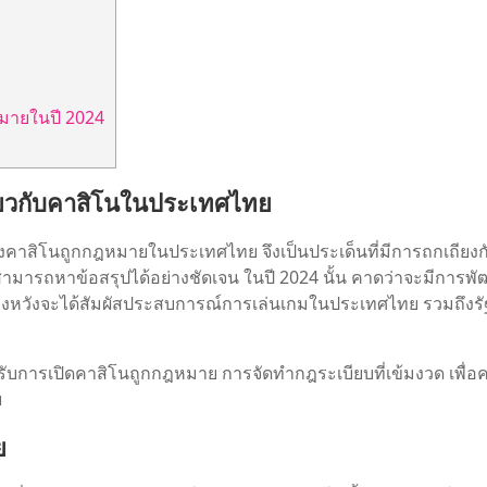
มายในปี 2024
ยวกับคาสิโนในประเทศไทย
งคาสิโนถูกกฎหมายในประเทศไทย จึงเป็นประเด็นที่มีการถกเถียง
่สามารถหาข้อสรุปได้อย่างชัดเจน ในปี 2024 นั้น คาดว่าจะมีการพั
่มุ่งหวังจะได้สัมผัสประสบการณ์การเล่นเกมในประเทศไทย รวมถึงร
บการเปิดคาสิโนถูกกฎหมาย การจัดทำกฎระเบียบที่เข้มงวด เพื
ย
ย