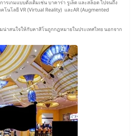
เกมแบบดั้งเดิมเช่น บาคาร่า รูเล็ต และสล็อต ไปจนถึง
เทคโนโลยี VR (Virtual Reality) และAR (Augmented
มความน่าสนใจให้กับคาสิโนถูกกฎหมายในประเทศไทย นอกจาก