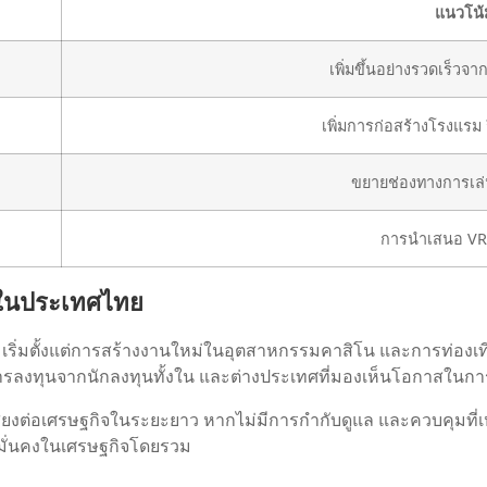
แนวโน
เพิ่มขึ้นอย่างรวดเร็ว
เพิ่มการก่อสร้างโรงแรม 
ขยายช่องทางการเล
การนำเสนอ VR,
จในประเทศไทย
ิ่มตั้งแต่การสร้างงานใหม่ในอุตสาหกรรมคาสิโน และการท่องเที
ารลงทุนจากนักลงทุนทั้งใน และต่างประเทศที่มองเห็นโอกาสในก
ี่ยงต่อเศรษฐกิจในระยะยาว หากไม่มีการกำกับดูแล และควบคุมที
่มั่นคงในเศรษฐกิจโดยรวม