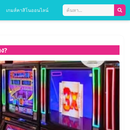
เกมส์คาสิโนออนไลน์
าง?