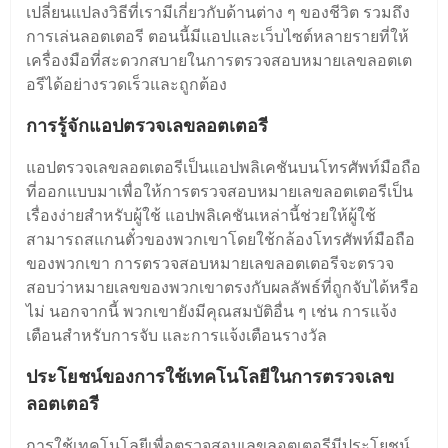
เปลี่ยนแปลงวิธีที่เรามีเกี่ยวกับด้านต่าง ๆ ของชีวิต รวมถึง
การเล่นลอตเตอรี ตอนนี้มีแอปและเว็บไซต์หลายรายที่ให้
เครื่องมือที่สะดวกสบายในการตรวจสอบหมายเลขลอตเต
อรีได้อย่างรวดเร็วและถูกต้อง
การรู้จักแอปตรวจเลขลอตเตอรี
แอปตรวจเลขลอตเตอรีเป็นแอปพลิเคชันบนโทรศัพท์มือถือ
ที่ออกแบบมาเพื่อให้การตรวจสอบหมายเลขลอตเตอรีเป็น
เรื่องง่ายสำหรับผู้ใช้ แอปพลิเคชันเหล่านี้ช่วยให้ผู้ใช้
สามารถสแกนตั๋วของพวกเขาโดยใช้กล้องโทรศัพท์มือถือ
ของพวกเขา การตรวจสอบหมายเลขลอตเตอรีจะตรวจ
สอบว่าหมายเลขของพวกเขาตรงกับผลลัพธ์ที่ถูกจับได้หรือ
ไม่ นอกจากนี้ พวกเขายังมีคุณสมบัติอื่น ๆ เช่น การแจ้ง
เตือนสำหรับการจับ และการแจ้งเตือนรางวัล
ประโยชน์ของการใช้เทคโนโลยีในการตรวจเลข
ลอตเตอรี
การใช้เทคโนโลยีเพื่อตรวจสอบเลขลอตเตอรีมีประโยชน์