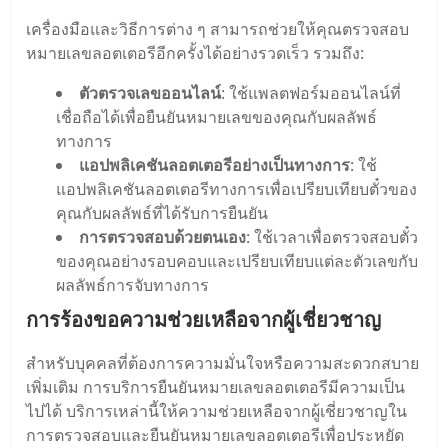
เครื่องมือและวิธีการต่าง ๆ สามารถช่วยให้คุณตรวจสอบ
หมายเลขลอตเตอรีอีกครั้งได้อย่างรวดเร็ว รวมถึง:
ตัวตรวจเลขออนไลน์
: ใช้แพลตฟอร์มออนไลน์ที่
เชื่อถือได้เพื่อยืนยันหมายเลขของคุณกับผลลัพธ์
ทางการ
แอปพลิเคชันลอตเตอรีอย่างเป็นทางการ
: ใช้
แอปพลิเคชันลอตเตอรีทางการเพื่อเปรียบเทียบตั๋วของ
คุณกับผลลัพธ์ที่ได้รับการยืนยัน
การตรวจสอบด้วยตนเอง
: ใช้เวลาเพื่อตรวจสอบตั๋ว
ของคุณอย่างรอบคอบและเปรียบเทียบแต่ละตัวเลขกับ
ผลลัพธ์การจับทางการ
การร้องขอความช่วยเหลือจากผู้เชี่ยวชาญ
สำหรับบุคคลที่ต้องการความมั่นใจหรือความสะดวกสบาย
เพิ่มเติม การบริการยืนยันหมายเลขลอตเตอรีมีความเป็น
ไปได้ บริการเหล่านี้ให้ความช่วยเหลือจากผู้เชี่ยวชาญใน
การตรวจสอบและยืนยันหมายเลขลอตเตอรีเพื่อประหยัด