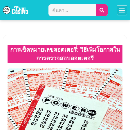
ข้อมูลผู้เล่นคาสิโน
รีวิวคาสิโน
คาสิโนโบนัส
กระเป๋าเงินคาสิโน
เกมส์คาสิโนอ
การเช็คหมายเลขลอตเตอรี่: วิธีเพิ่มโอกาสใน
การตรวจสอบลอตเตอรี