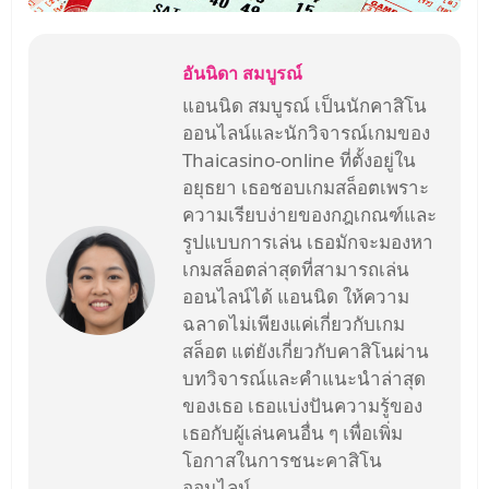
อันนิดา สมบูรณ์
แอนนิด สมบูรณ์ เป็นนักคาสิโน
ออนไลน์และนักวิจารณ์เกมของ
Thaicasino-online ที่ตั้งอยู่ใน
อยุธยา เธอชอบเกมสล็อตเพราะ
ความเรียบง่ายของกฎเกณฑ์และ
รูปแบบการเล่น เธอมักจะมองหา
เกมสล็อตล่าสุดที่สามารถเล่น
ออนไลน์ได้ แอนนิด ให้ความ
ฉลาดไม่เพียงแค่เกี่ยวกับเกม
สล็อต แต่ยังเกี่ยวกับคาสิโนผ่าน
บทวิจารณ์และคำแนะนำล่าสุด
ของเธอ เธอแบ่งปันความรู้ของ
เธอกับผู้เล่นคนอื่น ๆ เพื่อเพิ่ม
โอกาสในการชนะคาสิโน
ออนไลน์