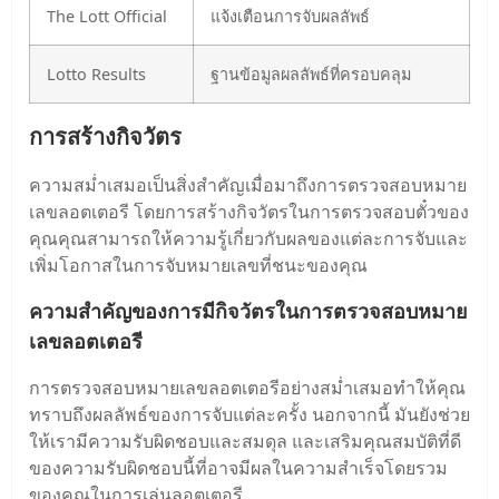
The Lott Official
แจ้งเตือนการจับผลลัพธ์
Lotto Results
ฐานข้อมูลผลลัพธ์ที่ครอบคลุม
การสร้างกิจวัตร
ความสม่ำเสมอเป็นสิ่งสำคัญเมื่อมาถึงการตรวจสอบหมาย
เลขลอตเตอรี โดยการสร้างกิจวัตรในการตรวจสอบตั๋วของ
คุณคุณสามารถให้ความรู้เกี่ยวกับผลของแต่ละการจับและ
เพิ่มโอกาสในการจับหมายเลขที่ชนะของคุณ
ความสำคัญของการมีกิจวัตรในการตรวจสอบหมาย
เลขลอตเตอรี
การตรวจสอบหมายเลขลอตเตอรีอย่างสม่ำเสมอทำให้คุณ
ทราบถึงผลลัพธ์ของการจับแต่ละครั้ง นอกจากนี้ มันยังช่วย
ให้เรามีความรับผิดชอบและสมดุล และเสริมคุณสมบัติที่ดี
ของความรับผิดชอบนี้ที่อาจมีผลในความสำเร็จโดยรวม
ของคุณในการเล่นลอตเตอรี