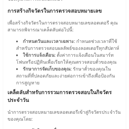
การสร้างกิจวัตรในการตรวจสอบหมายเลข
เพื่อสร้างกิจวัตรในการตรวจสอบหมายเลขลอตเตอรี คุณ
สามารถพิจารณาเคล็ดลับต่อไปนี้:
กำหนดวันและเวลาเฉพาะ
: กำหนดช่วงเวลาที่ใช้
สำหรับการตรวจสอบผลลัพธ์ของลอตเตอรีทุกสัปดาห์
ใช้การแจ้งเตือน
: ตั้งค่าการแจ้งเตือนในสมาร์ท
โฟนหรือปฏิทินเพื่อเรียกให้คุณตรวจสอบตั๋วของคุณ
รักษาการจัดเก็บของคุณ
: รักษาตั๋วของคุณใน
สถานที่ที่ปลอดภัยและง่ายต่อการเข้าถึงเพื่อป้องกัน
การสูญหาย
เคล็ดลับสำหรับการรวมการตรวจสอบในกิจวัตร
ประจำวัน
นำการตรวจสอบหมายเลขลอตเตอรีเข้าสู่กิจวัตรประจำวัน
ของคุณโดย: