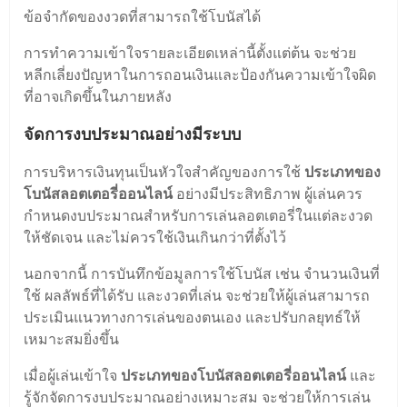
ข้อจำกัดของงวดที่สามารถใช้โบนัสได้
การทำความเข้าใจรายละเอียดเหล่านี้ตั้งแต่ต้น จะช่วย
หลีกเลี่ยงปัญหาในการถอนเงินและป้องกันความเข้าใจผิด
ที่อาจเกิดขึ้นในภายหลัง
จัดการงบประมาณอย่างมีระบบ
การบริหารเงินทุนเป็นหัวใจสำคัญของการใช้
ประเภทของ
โบนัสลอตเตอรี่ออนไลน์
อย่างมีประสิทธิภาพ ผู้เล่นควร
กำหนดงบประมาณสำหรับการเล่นลอตเตอรี่ในแต่ละงวด
ให้ชัดเจน และไม่ควรใช้เงินเกินกว่าที่ตั้งไว้
นอกจากนี้ การบันทึกข้อมูลการใช้โบนัส เช่น จำนวนเงินที่
ใช้ ผลลัพธ์ที่ได้รับ และงวดที่เล่น จะช่วยให้ผู้เล่นสามารถ
ประเมินแนวทางการเล่นของตนเอง และปรับกลยุทธ์ให้
เหมาะสมยิ่งขึ้น
เมื่อผู้เล่นเข้าใจ
ประเภทของโบนัสลอตเตอรี่ออนไลน์
และ
รู้จักจัดการงบประมาณอย่างเหมาะสม จะช่วยให้การเล่น