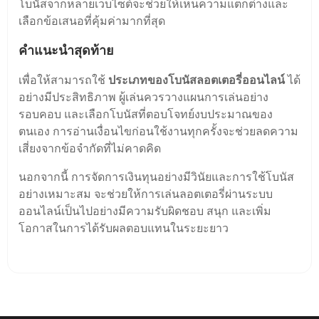
โบนัสจากหลายเว็บไซต์จะช่วยให้เห็นความแตกต่างและ
เลือกข้อเสนอที่คุ้มค่ามากที่สุด
คำแนะนำสุดท้าย
เพื่อให้สามารถใช้
ประเภทของโบนัสลอตเตอรี่ออนไลน์
ได้
อย่างมีประสิทธิภาพ ผู้เล่นควรวางแผนการเล่นอย่าง
รอบคอบ และเลือกโบนัสที่ตอบโจทย์งบประมาณของ
ตนเอง การอ่านเงื่อนไขก่อนใช้งานทุกครั้งจะช่วยลดความ
เสี่ยงจากข้อจำกัดที่ไม่คาดคิด
นอกจากนี้ การจัดการเงินทุนอย่างมีวินัยและการใช้โบนัส
อย่างเหมาะสม จะช่วยให้การเล่นลอตเตอรี่ผ่านระบบ
ออนไลน์เป็นไปอย่างมีความรับผิดชอบ สนุก และเพิ่ม
โอกาสในการได้รับผลตอบแทนในระยะยาว