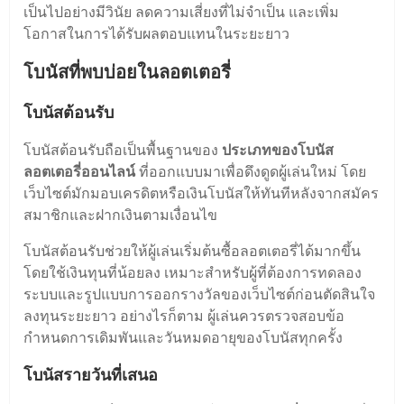
เป็นไปอย่างมีวินัย ลดความเสี่ยงที่ไม่จำเป็น และเพิ่ม
โอกาสในการได้รับผลตอบแทนในระยะยาว
โบนัสที่พบบ่อยในลอตเตอรี่
โบนัสต้อนรับ
โบนัสต้อนรับถือเป็นพื้นฐานของ
ประเภทของโบนัส
ลอตเตอรี่ออนไลน์
ที่ออกแบบมาเพื่อดึงดูดผู้เล่นใหม่ โดย
เว็บไซต์มักมอบเครดิตหรือเงินโบนัสให้ทันทีหลังจากสมัคร
สมาชิกและฝากเงินตามเงื่อนไข
โบนัสต้อนรับช่วยให้ผู้เล่นเริ่มต้นซื้อลอตเตอรี่ได้มากขึ้น
โดยใช้เงินทุนที่น้อยลง เหมาะสำหรับผู้ที่ต้องการทดลอง
ระบบและรูปแบบการออกรางวัลของเว็บไซต์ก่อนตัดสินใจ
ลงทุนระยะยาว อย่างไรก็ตาม ผู้เล่นควรตรวจสอบข้อ
กำหนดการเดิมพันและวันหมดอายุของโบนัสทุกครั้ง
โบนัสรายวันที่เสนอ