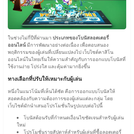
ในช่วงไม่กี่ปีที่ผ่านมา
ประเภทของโบนัสลอตเตอรี่
ออนไลน์
มีการพัฒนาอย่างต่อเนื่อง เพื่อตอบสนอง
พฤติกรรมของผู้เล่นที่เปลี่ยนแปลงไป เว็บไซต์คาสิโน
ออนไลน์ในไทยเริ่มให้ความสำคัญกับการออกแบบโบนัสที่
ใช้งานง่าย โปร่งใส และคุ้มค่ามากยิ่งขึ้น
ทางเลือกที่ปรับให้เหมาะกับผู้เล่น
หนึ่งในแนวโน้มที่เห็นได้ชัด คือการออกแบบโบนัสให้
สอดคล้องกับความต้องการของผู้เล่นแต่ละกลุ่ม โดย
เว็บไซต์มักนำเสนอโปรโมชั่นในรูปแบบต่อไปนี้
โบนัสต้อนรับที่กำหนดเงื่อนไขชัดเจนสำหรับผู้เล่น
ใหม่
โปรโมชั่นรายสัปดาห์สำหรับผู้เล่นที่ซื้อลอตเตอรี่