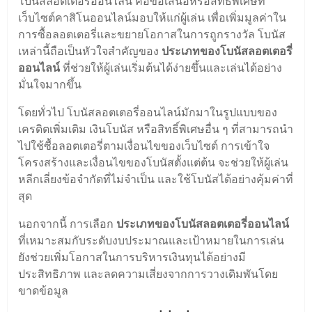
โบนัสลอตเตอรี่ออนไลน์ คือข้อเสนอหรือสิทธิพิเศษที่
เว็บไซต์คาสิโนออนไลน์มอบให้แก่ผู้เล่น เพื่อเพิ่มมูลค่าใน
การซื้อลอตเตอรี่และขยายโอกาสในการถูกรางวัล โบนัส
เหล่านี้ถือเป็นหัวใจสำคัญของ
ประเภทของโบนัสลอตเตอรี่
ออนไลน์
ที่ช่วยให้ผู้เล่นเริ่มต้นได้ง่ายขึ้นและเล่นได้อย่าง
มั่นใจมากขึ้น
โดยทั่วไป โบนัสลอตเตอรี่ออนไลน์มักมาในรูปแบบของ
เครดิตเพิ่มเติม เงินโบนัส หรือสิทธิ์พิเศษอื่น ๆ ที่สามารถนำ
ไปใช้ซื้อลอตเตอรี่ตามเงื่อนไขของเว็บไซต์ การเข้าใจ
โครงสร้างและเงื่อนไขของโบนัสตั้งแต่ต้น จะช่วยให้ผู้เล่น
หลีกเลี่ยงข้อจำกัดที่ไม่จำเป็น และใช้โบนัสได้อย่างคุ้มค่าที่
สุด
นอกจากนี้ การเลือก
ประเภทของโบนัสลอตเตอรี่ออนไลน์
ที่เหมาะสมกับระดับงบประมาณและเป้าหมายในการเล่น
ยังช่วยเพิ่มโอกาสในการบริหารเงินทุนได้อย่างมี
ประสิทธิภาพ และลดความเสี่ยงจากการวางเดิมพันโดย
ขาดข้อมูล