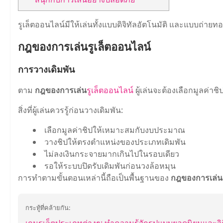
รูเล็ตออนไลน์มีให้เล่นทั้งแบบดิจิทัลอัตโนมัติ และแบบถ่าย
กฎของการเล่นรูเล็ตออนไลน์
การวางเดิมพัน
ตาม
กฎของการเล่น
รูเล็ตออนไลน์
ผู้เล่นจะต้องเลือกมูลค่า
สิ่งที่ผู้เล่นควรรู้ก่อนวางเดิมพัน:
เลือกมูลค่าชิปให้เหมาะสมกับงบประมาณ
วางชิปให้ตรงตำแหน่งของประเภทเดิมพัน
ไม่ลงเงินกระจายมากเกินไปในรอบเดียว
รอให้ระบบปิดรับเดิมพันก่อนวงล้อหมุน
การทำตามขั้นตอนเหล่านี้ถือเป็นพื้นฐานของ
กฎของการเล่นร
กระทู้ที่คล้ายกัน:
เกมรูเล็ตประเภทต่างๆ: ทำความรู้จักรูปแบบยอดนิยมและวิธ