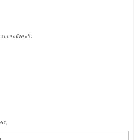
แบบระมัดระวัง
ำคัญ
า