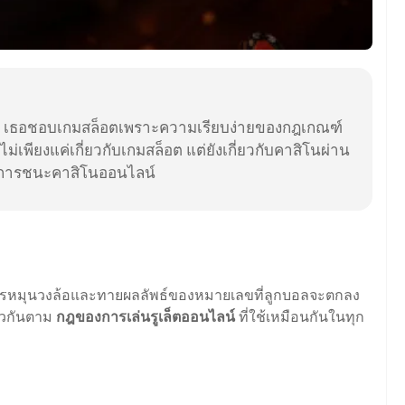
ุธยา เธอชอบเกมสล็อตเพราะความเรียบง่ายของกฎเกณฑ์
ียงแค่เกี่ยวกับเกมสล็อต แต่ยังเกี่ยวกับคาสิโนผ่าน
สในการชนะคาสิโนออนไลน์
ช้การหมุนวงล้อและทายผลลัพธ์ของหมายเลขที่ลูกบอลจะตกลง
ียวกันตาม
กฎของการเล่นรูเล็ตออนไลน์
ที่ใช้เหมือนกันในทุก