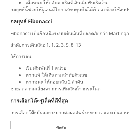
เมื่อชนะ ให้กลับมาเริ่มที่เงินเดิมพันเริ่มต้น
กลยุทธ์นี้ช่วยให้ผู้เล่นมีโอกาสทบทุนคืนได้เร็ว แต่ต้องใช้ง
กลยุทธ์ Fibonacci
Fibonacci เป็นอีกหนึ่งระบบเดินเงินที่ปลอดภัยกว่า Marting
ลำดับการเดินเงิน: 1, 1, 2, 3, 5, 8, 13
วิธีการเล่น:
เริ่มเดิมพันที่ 1 หน่วย
หากแพ้ ให้เดินตามลำดับตัวเลข
หากชนะ ให้ถอยกลับ 2 ลำดับ
ช่วยลดความเสี่ยงจากการเพิ่มเงินก้าวกระโดด
การเลือกโต๊ะรูเล็ตที่ดีที่สุด
การเลือกโต๊ะมีผลอย่างมากต่อผลลัพธ์ระยะยาว และเป็นส่วน
ปัจจัย