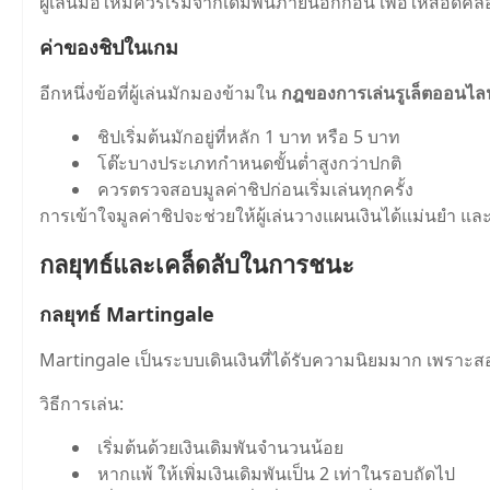
ผู้เล่นมือใหม่ควรเริ่มจากเดิมพันภายนอกก่อน เพื่อให้สอดคล
ค่าของชิปในเกม
อีกหนึ่งข้อที่ผู้เล่นมักมองข้ามใน
กฎของการเล่นรูเล็ตออนไลน
ชิปเริ่มต้นมักอยู่ที่หลัก 1 บาท หรือ 5 บาท
โต๊ะบางประเภทกำหนดขั้นต่ำสูงกว่าปกติ
ควรตรวจสอบมูลค่าชิปก่อนเริ่มเล่นทุกครั้ง
การเข้าใจมูลค่าชิปจะช่วยให้ผู้เล่นวางแผนเงินได้แม่นยำ แ
กลยุทธ์และเคล็ดลับในการชนะ
กลยุทธ์ Martingale
Martingale เป็นระบบเดินเงินที่ได้รับความนิยมมาก เพราะ
วิธีการเล่น:
เริ่มต้นด้วยเงินเดิมพันจำนวนน้อย
หากแพ้ ให้เพิ่มเงินเดิมพันเป็น 2 เท่าในรอบถัดไป