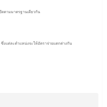
คงยึดตามมาตรฐานเดียวกัน
 ซึ่งแต่ละตำแหน่งจะให้อัตราจ่ายแตกต่างกัน