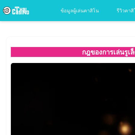
ข้อมูลผู้เล่นคาสิโน
รีวิวคาส
กฎของการเล่นรูเล็