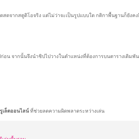
ทอดสดจากสตูดิโอจริง แต่ไม่ว่าจะเป็นรูปแบบใด กติกาพื้นฐานก็ยัง
ชิปก่อน จากนั้นจึงนำชิปไปวางในตำแหน่งที่ต้องการบนตารางเดิมพัน
ูเล็ตออนไลน์
ที่ช่วยลดความผิดพลาดระหว่างเล่น
ีเล่นพื้นฐาน