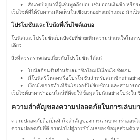
สังเกตปัญหาที่ผู้เล่นพูดถึงบ่อย เช่น ถอนเงินช้า หรือ
เว็บไซต์ที่ได้รับความคิดเห็นในเชิงบวกอย่างสม่ำเสมอ มักเป็น
โปรโมชั่นและโบนัสที่เว็บไซต์เสนอ
โบนัสและโปรโมชั่นเป็นปัจจัยที่ช่วยเพิ่มความน่าสนใจในกา
เดียว
สิ่งที่ควรตรวจสอบเกี่ยวกับโปรโมชั่น ได้แก่
โบนัสต้อนรับสำหรับสมาชิกใหม่มีเงื่อนไขชัดเจน
มีโบนัสรีโหลดหรือโปรโมชั่นสำหรับสมาชิกเก่าอย่างต
เงื่อนไขการทำเทิร์นโอเวอร์ไม่ซับซ้อน และสามารถถ
เว็บไซต์บาคาร่าออนไลน์ที่ดีจะให้ข้อมูลโบนัสอย่างโปร่งใส ซ
ความสำคัญของความปลอดภัยในการเล่นบา
ความปลอดภัยถือเป็นหัวใจสำคัญของการเล่นบาคาร่าออนไ
ความปลอดภัยที่ดี อาจนำไปสู่การรั่วไหลของข้อมูลส่วนตัว 