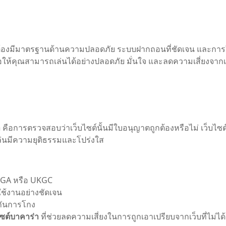
้น แต่ต้องมีมาตรฐานด้านความปลอดภัย ระบบฝากถอนที่ชัดเจน และกา
่อให้คุณสามารถเล่นได้อย่างปลอดภัย มั่นใจ และลดความเสี่ยงจากเ
า
คือการตรวจสอบว่าเว็บไซต์นั้นมีใบอนุญาตถูกต้องหรือไม่ เว็บไซต์
เล่นมีความยุติธรรมและโปร่งใส
 MGA หรือ UKGC
ใช้งานอย่างชัดเจน
งกันการโกง
ไซต์บาคาร่า
ที่ช่วยลดความเสี่ยงในการถูกเอาเปรียบจากเว็บที่ไม่