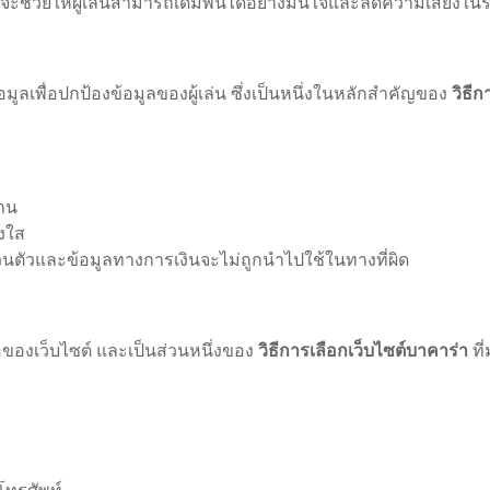
จะช่วยให้ผู้เล่นสามารถเดิมพันได้อย่างมั่นใจและลดความเสี่ยงใ
อมูลเพื่อปกป้องข้อมูลของผู้เล่น ซึ่งเป็นหนึ่งในหลักสำคัญของ
วิธี
ฐาน
่งใส
ูลส่วนตัวและข้อมูลทางการเงินจะไม่ถูกนำไปใช้ในทางที่ผิด
ถือของเว็บไซต์ และเป็นส่วนหนึ่งของ
วิธีการเลือกเว็บไซต์บาคาร่า
ที
โทรศัพท์