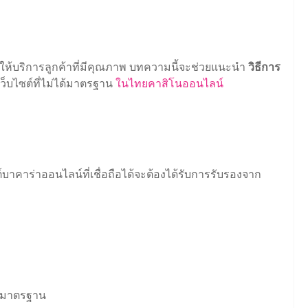
รให้บริการลูกค้าที่มีคุณภาพ บทความนี้จะช่วยแนะนำ
วิธีการ
ว็บไซต์ที่ไม่ได้มาตรฐาน
ในไทยคาสิโนออนไลน์
บาคาร่าออนไลน์ที่เชื่อถือได้จะต้องได้รับการรับรองจาก
ได้มาตรฐาน