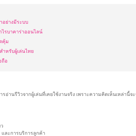
่าอย่างมีระบบ
ำกำไรบาคาร่าออนไลน์
ดคุ้ม
สำหรับผู้เล่นไทย
อถือ
ารอ่านรีวิวจากผู้เล่นที่เคยใช้งานจริง เพราะความคิดเห็นเหล่านี
ยว
ว และการบริการลูกค้า