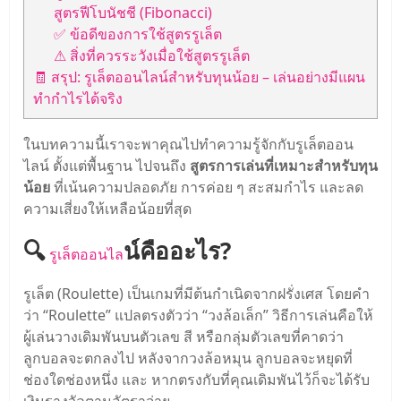
สูตรฟีโบนัชชี (Fibonacci)
✅ ข้อดีของการใช้สูตรรูเล็ต
⚠ สิ่งที่ควรระวังเมื่อใช้สูตรรูเล็ต
🧾 สรุป: รูเล็ตออนไลน์สำหรับทุนน้อย – เล่นอย่างมีแผน
ทำกำไรได้จริง
ในบทความนี้เราจะพาคุณไปทำความรู้จักกับรูเล็ตออน
ไลน์ ตั้งแต่พื้นฐาน ไปจนถึง
สูตรการเล่นที่เหมาะสำหรับทุน
น้อย
ที่เน้นความปลอดภัย การค่อย ๆ สะสมกำไร และลด
ความเสี่ยงให้เหลือน้อยที่สุด
🔍
น์คืออะไร?
รูเล็ตออนไล
รูเล็ต (Roulette) เป็นเกมที่มีต้นกำเนิดจากฝรั่งเศส โดยคำ
ว่า “Roulette” แปลตรงตัวว่า “วงล้อเล็ก” วิธีการเล่นคือให้
ผู้เล่นวางเดิมพันบนตัวเลข สี หรือกลุ่มตัวเลขที่คาดว่า
ลูกบอลจะตกลงไป หลังจากวงล้อหมุน ลูกบอลจะหยุดที่
ช่องใดช่องหนึ่ง และ หากตรงกับที่คุณเดิมพันไว้ก็จะได้รับ
เงินรางวัลตามอัตราจ่าย