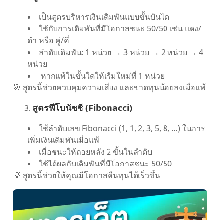
เป็นสูตรบริหารเงินเดิมพันแบบขั้นบันได
ใช้กับการเดิมพันที่มีโอกาสชนะ 50/50 เช่น แดง/
ดำ หรือ คู่/คี่
ลำดับเดิมพัน: 1 หน่วย → 3 หน่วย → 2 หน่วย → 4
หน่วย
หากแพ้ในขั้นใดให้เริ่มใหม่ที่ 1 หน่วย
🎯 สูตรนี้ช่วยควบคุมความเสี่ยง และขาดทุนน้อยลงเมื่อแพ้
สูตรฟีโบนัชชี (Fibonacci)
ใช้ลำดับเลข Fibonacci (1, 1, 2, 3, 5, 8, …) ในการ
เพิ่มเงินเดิมพันเมื่อแพ้
เมื่อชนะให้ถอยหลัง 2 ขั้นในลำดับ
ใช้ได้ผลกับเดิมพันที่มีโอกาสชนะ 50/50
💡 สูตรนี้ช่วยให้คุณมีโอกาสคืนทุนได้เร็วขึ้น