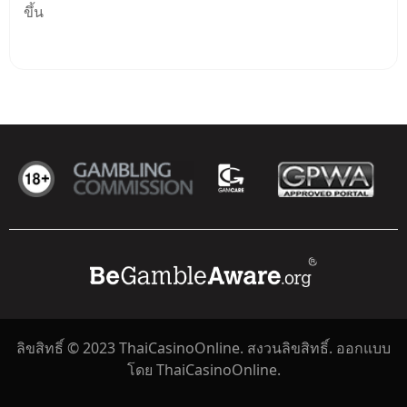
ขึ้น
ลิขสิทธิ์ © 2023 ThaiCasinoOnline. สงวนลิขสิทธิ์. ออกแบบ
โดย ThaiCasinoOnline.