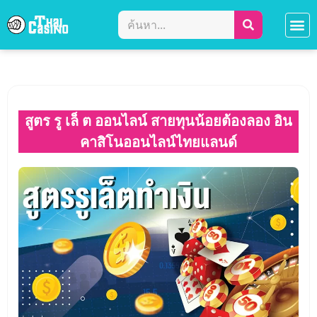
ข้อมูลผู้เล่นคาสิโน
รีวิวคาสิโน
คาสิโนโบนัส
กระเป๋าเงินคาสิโน
เกมส์คาสิโนอ
สูตร รู เล็ ต ออนไลน์ สายทุนน้อยต้องลอง อิน
คาสิโนออนไลน์ไทยแลนด์