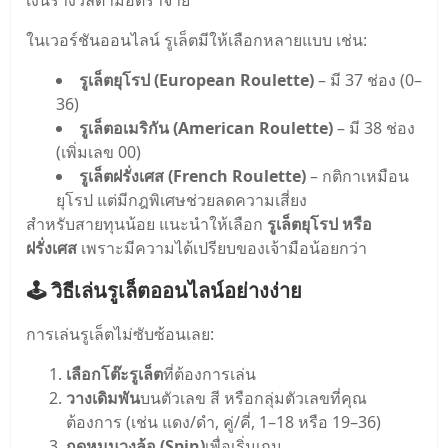
ในเวอร์ชันออนไลน์ รูเล็ตมีให้เลือกหลายแบบ เช่น:
รูเล็ตยุโรป (
European Roulette)
– มี 37 ช่อง (0–
36)
รูเล็ตอเมริกัน (
American Roulette)
– มี 38 ช่อง
(เพิ่มเลข 00)
รูเล็ตฝรั่งเศส (
French Roulette)
– กติกาเหมือน
ยุโรป แต่มีกฎพิเศษช่วยลดความเสี่ยง
สำหรับสายทุนน้อย แนะนำให้เลือก
รูเล็ตยุโรป หรือ
ฝรั่งเศส
เพราะมีความได้เปรียบของเจ้ามือน้อยกว่า
🕹
วิธีเล่นรูเล็ตออนไลน์อย่างง่าย
การเล่นรูเล็ตไม่ซับซ้อนเลย:
เลือกโต๊ะรูเล็ต
ที่ต้องการเล่น
วางเดิมพัน
บนตัวเลข สี หรือกลุ่มตัวเลขที่คุณ
ต้องการ (เช่น แดง/ดำ, คู่/คี่, 1–18 หรือ 19–36)
กดหมุนวงล้อ (
Spin)
เพื่อเริ่มเกม