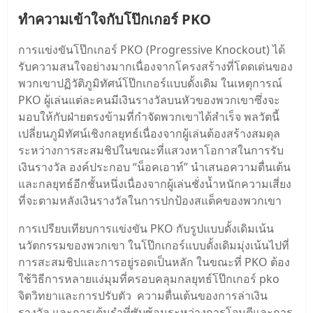
ทําความเข้าใจกับโป๊กเกอร์ PKO
การแข่งขันโป๊กเกอร์ PKO (Progressive Knockout) ได้
รับความสนใจอย่างมากเนื่องจากโครงสร้างที่โดดเด่นของ
พวกเขาปฏิวัติภูมิทัศน์โป๊กเกอร์แบบดั้งเดิม ในเหตุการณ์
PKO ผู้เล่นแต่ละคนมีเงินรางวัลบนหัวของพวกเขาซึ่งจะ
มอบให้กับฝ่ายตรงข้ามที่กําจัดพวกเขาได้สําเร็จ พลวัตนี้
เปลี่ยนภูมิทัศน์เชิงกลยุทธ์เนื่องจากผู้เล่นต้องสร้างสมดุล
ระหว่างการสะสมชิปในขณะที่แสวงหาโอกาสในการรับ
เงินรางวัล องค์ประกอบ “น็อคเอาท์” นําเสนอความตื่นเต้น
และกลยุทธ์อีกชั้นหนึ่งเนื่องจากผู้เล่นชั่งน้ำหนักความเสี่ยง
ที่จะตามหลังเงินรางวัลในการปกป้องสแต็คของพวกเขา
การเปรียบเทียบการแข่งขัน PKO กับรูปแบบดั้งเดิมเน้น
นวัตกรรมของพวกเขา ในโป๊กเกอร์แบบดั้งเดิมมุ่งเน้นไปที่
การสะสมชิปและการอยู่รอดเป็นหลัก ในขณะที่ PKO ต้อง
ใช้วิธีการหลายแง่มุมที่ครอบคลุมกลยุทธ์โป๊กเกอร์ pko
จิตวิทยาและการปรับตัว ความตื่นเต้นของการล่าเงิน
รางวัล และการเต้นรําที่ซับซ้อนระหว่างการโจมตีและการ