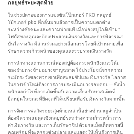
กลยุทธ์ระยะสุดท้าย
ในช่วงปลายของการแข่งขันโป๊กเกอร์ PKO กลยุทธ์
โป๊กเกอร์ pko ที่กลั่นมาแล้วอาจเป็นความแตกต่าง
ระหว่างชัยชนะและความพ่ายแพ้ เมื่อฟองสบู่ใกล้เข้ามา
โฟกัสของคุณจะต้องประสานเงินรางวัลและการพิจารณา
บันไดรางวัล มีส่วนร่วมอย่างเลือกสรรโดยมีเป้าหมายเพื่อ
รักษาความก้าวหน้าของคุณและรวบรวมเงินรางวัล
การนําทางสถานการณ์ฟองสบู่ต้องตระหนักถึงแนวโน้ม
ของฝ่ายตรงข้ามอย่างชาญฉลาด ใช้ประโยชน์จากความ
ระมัดระวังของพวกเขาเพื่อสะสมชิปและเงินรางวัล โอกาส
ในการเข้าใหม่ต้องการการประเมินอย่างรอบคอบ—ชั่งน้ำ
หนักผลกําไรที่อาจเกิดขึ้นกับความเสี่ยง รักษาสแต็คที่
ยืดหยุ่นในขณะที่ยึดจุดที่ได้เปรียบเพื่อรับเงินรางวัลมากขึ้น
การจัดการพลวัตระยะสุดท้ายเหล่านี้อย่างชํานาญจําเป็น
ต้องมีความสมดุลเชิงกลยุทธ์ระหว่างความก้าวหน้า การ
ล่าเงินรางวัล และการเก็บรักษาชิป ด้วยกลเม็ดเด็ดพรายนี้
คุณพร้อมที่จะครองช่วงปลายและแสดงให้เห็นถึงการเดิน