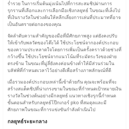
ร่ำรวย ในการเริ่มต้นมุ่งเน้นไปที่การสะสมชิปผ่านการ
รุกรานที่เลือกและการเลือกมือเชิงกลยุทธ์ ในขณะที่เล็งไป
ที่เงินรางวัลในช่วงต้นให้หลีกเลี่ยงการเล่นที่ประมาทที่อาจ
เป็นอันตรายต่อกองของคุณ
จัดลําดับความสําคัญของมือที่มีศักยภาพสูง แต่ยังคงปรับ
ให้เข้ากับพลวัตของโต๊ะได้ ใช้ประโยชน์จากองค์ประกอบ
ของความประหลาดใจโดยการเพิ่มเป็นครั้งคราวด้วยช่วงที่
กว้างขึ้น ใช้ประโยชน์จากแนวโน้มที่ระมัดระวังของฝ่าย
ตรงข้าม ในขณะที่มู่ลี่ยังคงค่อนข้างต่ำให้มีส่วนร่วมใน
บลัฟฟ์ที่กําหนดเวลาไว้อย่างดีเพื่อสร้างภาพลักษณ์ที่ดี
เมื่อรวมองค์ประกอบเหล่านี้เข้าด้วยกัน คุณจะพร้อมที่จะ
สร้างสแต็คชิปที่น่าเกรงขามในขณะที่กําหนดเป้าหมายเงิน
รางวัลในช่วงต้นอย่างมีกลยุทธ์ แนวทางเชิงรุกนี้กําหนด
ขั้นตอนสําหรับกลยุทธ์โป๊กเกอร์ pko ที่สมดุลและมี
ศักยภาพในขณะที่การแข่งขันกำลังดําเนินไป
กลยุทธ์ระยะกลาง