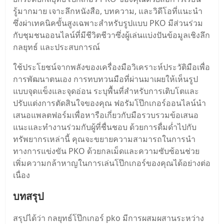
รู้มากมาย เจาะลึกหนังสือ, บทความ, และวิดีโอที่แนะนํา
ซึ่งผ่าเทคนิคขั้นสูงเฉพาะสําหรับรูปแบบ PKO มีส่วนร่วม
กับชุมชนออนไลน์ที่มีชีวิตชีวาซึ่งผู้เล่นแบ่งปันข้อมูลเชิงลึก
กลยุทธ์ และประสบการณ์
ใช้ประโยชน์จากพลังของเครื่องมือวิเคราะห์ประวัติมือเพื่อ
การพัฒนาตนเอง การทบทวนมือที่ผ่านมาเผยให้เห็นรูป
แบบจุดแข็งและจุดอ่อน ระบุพื้นที่สําหรับการเติบโตและ
ปรับแต่งการตัดสินใจของคุณ ฟอรัมโป๊กเกอร์ออนไลน์นํา
เสนอแพลตฟอร์มเพื่อหารือเกี่ยวกับมือรวบรวมข้อเสนอ
แนะและทํางานร่วมกับผู้ที่ชื่นชอบ ด้วยการดื่มด่ำไปกับ
ทรัพยากรเหล่านี้ คุณจะขยายความสามารถในการนํา
ทางการแข่งขัน PKO ด้วยกลเม็ดและความซับซ้อนช่วย
เพิ่มความกล้าหาญในการเล่นโป๊กเกอร์ของคุณได้อย่างต่อ
เนื่อง
บทสรุป
สรุปได้ว่า กลยุทธ์โป๊กเกอร์ pko มีการผสมผสานระหว่าง