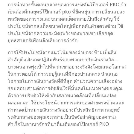
การนําทางขั้นตอนกลางของการแข่งขันโป๊กเกอร์ PKO จํา
เป็นต้องมีกลยุทธ์โป๊กเกอร์ pko ที่ยืดหยุ่น การเปลี่ยนแปลง
พลวัตของตารางและขนาดสแต็คกลายเป็นสิ่งสําคัญ ใช้
ประโยชน์จากสแต็คขนาดใหญ่เพื่อกดดันฝ่ายตรงข้าม ใช้
ประโยชน์จากความระมัดระวังของพวกเขา เลือกจุด
ยุทธศาสตร์เพื่อหลีกเลี่ยงการกําจัด
การใช้ประโยชน์จากแนวโน้มของฝ่ายตรงข้ามเป็นสิ่ง
สําคัญยิ่ง สังเกตปฏิสัมพันธ์ของพวกเขากับเงินรางวัล—
บางคนอาจพุ่งเป้าไปที่พวกเขาอย่างจริงจังโดยเสนอโอกาส
ในการตอบโต้ การระบุผู้เล่นที่มีกองปานกลาง นําเสนอ
โอกาสในการเงินรางวัลที่ดีที่สุด คํานวณความเสี่ยงอย่าง
รอบคอบ สานต่อการตัดสินใจที่มั่นคงในแนวทางของคุณ
ด้วยการปรับตัวให้เข้ากับสภาพแวดล้อมที่เปลี่ยนแปลง
ตลอดเวลา ใช้ประโยชน์จากการเล่นของฝ่ายตรงข้ามและ
กําหนดเป้าหมายเงินรางวัลอย่างมีประสิทธิภาพ กลยุทธ์
ระดับกลางของคุณจะกลายเป็นปัจจัยสําคัญของความ
สําเร็จในอาณาจักรที่น่าตื่นเต้นของโป๊กเกอร์ PKO