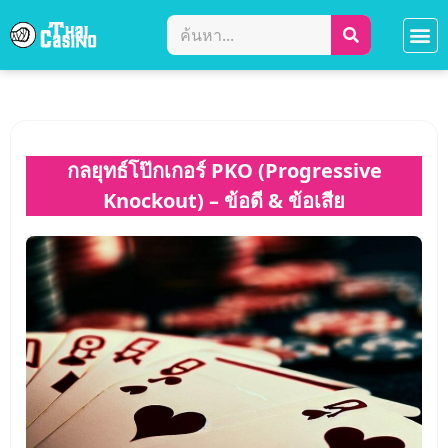
ข้อมูลผู้เล่นคาสิโน
รีวิวคาสิโน
คาสิโนโบนัส
กระเป๋าเงินคาสิโน
เกมส์คาสิโนอ
กลยุทธ์โป๊กเกอร์ PKO (Progressive
Knockout) – ข้อดี & ข้อเสีย