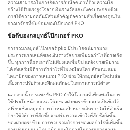
ความสามารถในการจัดการกับน็อคเอาท์ด้วยความใจ
กว้างได้รับแรงจูงใจจากเงินรางวัลและยังคงประกอบด้วย
ภายใต้ความกดดันมีส่วนสําคัญต่อความสําเร็จของคุณใน
อาณาจักรที่ซับซ้อนของโป๊กเกอร์ PKO
ข้อดีของกลยุทธ์โป๊กเกอร์ PKO
การรวมกลยุทธ์โป๊กเกอร์ pko มีประโยชน์มากมาย
ประการแรกเสน่ห์ของเงินรางวัลช่วยเพิ่มผลกําไรที่อาจเกิด
ขึ้น ทุกการน็อคเอาท์ไม่เพียงแต่เพิ่มชิป แต่ยังช่วยเพิ่มราย
ได้ ส่งเสริมมิติการทํากําไรที่ไม่เหมือนใคร ลักษณะแบบ
ไดนามิกของการเล่นเกม PKO ช่วยให้กลยุทธ์สดใหม่หล่อ
เลี้ยงการปรับตัวและฝึกฝนทักษะในสถานการณ์ต่างๆ
นอกจากนี้ การแข่งขัน PKO ยังให้โอกาสที่เพียงพอในการ
ใช้ประโยชน์จากแนวโน้มของฝ่ายตรงข้ามแปลเป็นข้อได้
เปรียบเชิงกลยุทธ์ การกําหนดเป้าหมายเงินรางวัลให้สําเร็จ
ต้องใช้วิธีการที่ลึกซึ้ง ส่งเสริมความเข้าใจที่ลึกซึ้งยิ่งขึ้น
ของฝ่ายตรงข้าม การควบรวมกิจการของผลกําไรที่เพิ่มขึ้น
การเล่นเกมแบบไดนามิก และโอกาสในการแสวงหาผล