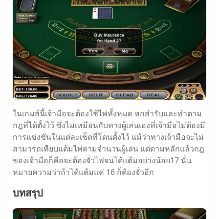
ในเกมส์นี้เจ้ามือจะต้องใช้ไพ่ทั้งหมด หกสำรับและทำตาม
กฎที่ได้ตั้งไว้ ซึ่งไม่เหมือนกับทางผู้เล่นเองที่เจ้ามือไม่ต้องมี
การแข่งขันในแต่ละเซ็ตที่โดนตั้งไว้ แม้ว่าทางเจ้ามือจะไม่
สามารถเทียบแต้มไพ่ตามจำนวนผู้เล่น แต่ตามหลักแล้วกฎ
ของเจ้ามือก็คือจะต้องจั่วไพ่จนได้แต้มอย่างน้อย17 นั่น
หมายความว่าถ้าได้แต้มแค่ 16 ก็ต้องจั่วอีก
บทสรุป