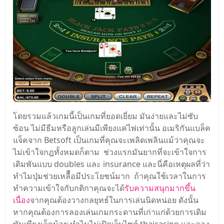
โดยรวมแล้วเกมนี้เป็นเกมที่ยอดเยี่ยม มันง่ายและไม่ซับ
ซ้อน ไม่มีธีมหรือลูกเล่นมีเพียงแค่ไพ่เท่านั้น อเมริกันแบล็ค
แจ็คจาก Betsoft เป็นเกมที่คุณจะเพลิดเพลินแม้ว่าคุณจะ
ไม่เข้าใจกฎทั้งหมดก็ตาม ช่วงแรกมันยากที่จะเข้าใจการ
เดิมพันแบบ doubles และ insurance และนี่คือเหตุผลที่ว่า
ทำไมปุ่มช่วยเหลืือมีประโยชน์มาก ถ้าคุณใช้เวลาในการ
ทำความเข้าใจกับกติกาคุณจะได้
รับความสนุกมากขึ้น
เนื่อง
จากคุณต้องวางกลยุทธ์ในการเล่นนิดหน่อย ดังนั้น
หากคุณต้องการลองเล่นเกมกระดานที่เก่าแก่ด้วยการเดิม