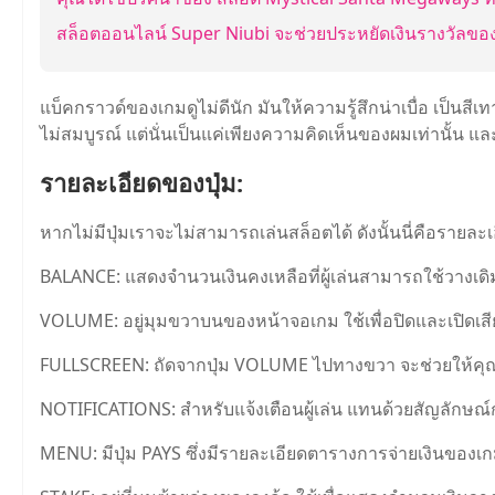
สล็อตออนไลน์ Super Niubi จะช่วยประหยัดเงินรางวัลของ
แบ็คกราวด์ของเกมดูไม่ดีนัก มันให้ความรู้สึกน่าเบื่อ เป็นส
ไม่สมบูรณ์ แต่นั่นเป็นแค่เพียงความคิดเห็นของผมเท่านั้น แ
รายละเอียดของปุ่ม:
หากไม่มีปุ่มเราจะไม่สามารถเล่นสล็อตได้ ดังนั้นนี่คือรา
BALANCE: แสดงจำนวนเงินคงเหลือที่ผู้เล่นสามารถใช้วางเดิ
VOLUME: อยู่มุมขวาบนของหน้าจอเกม ใช้เพื่อปิดและเปิดเส
FULLSCREEN: ถัดจากปุ่ม VOLUME ไปทางขวา จะช่วยให้คุ
NOTIFICATIONS: สำหรับแจ้งเตือนผู้เล่น แทนด้วยสัญลักษณ์ก
MENU: มีปุ่ม PAYS ซึ่งมีรายละเอียดตารางการจ่ายเงินของ