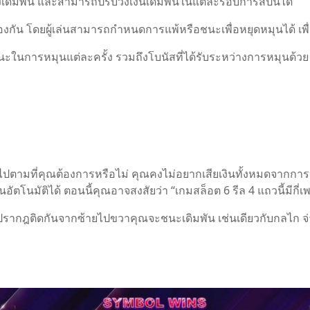
วางเดิมพัน และสามารถปรับวงเงินเดิมพันในแต่ละรอบการสปินได้
อเนื่องกัน โดยผู้เล่นสามารถกำหนดการแพ้หรือชนะเพื่อหยุดหมุนได้ เ
นะในการหมุนแต่ละครั้ง รวมถึงโบนัสที่ได้รับระหว่างการหมุนด้วย
ตามที่คุณต้องการหรือไม่ คุณคงไม่อยากเสียเงินทั้งหมดจากการหมุ
ัตโนมัติได้ ตอนนี้คุณอาจสงสัยว่า “เกมสล็อต 6 รีล 4 แถวนี้มีกี่เพ
ัวปรากฎติดกันจากซ้ายไปขวาคุณจะชนะเดิมพัน เช่นเดียวกับกลไก จ่ายท