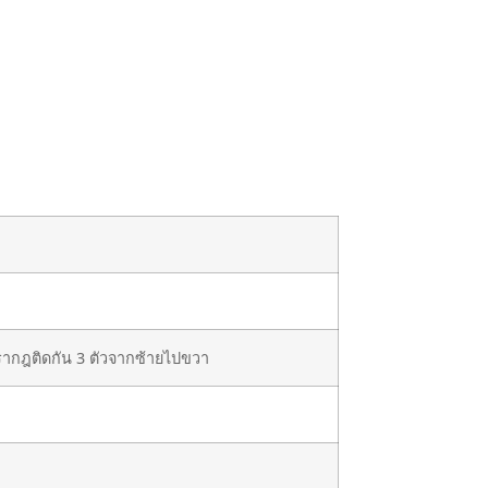
รากฎติดกัน 3 ตัวจากซ้ายไปขวา