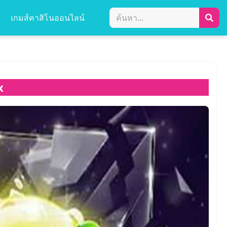
เกมส์คาสิโนออนไลน์
x