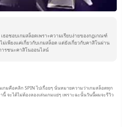
ุธยา เธอชอบเกมสล็อตเพราะความเรียบง่ายของกฎเกณฑ์
ียงแค่เกี่ยวกับเกมสล็อต แต่ยังเกี่ยวกับคาสิโนผ่าน
สในการชนะคาสิโนออนไลน์
่นเกมคือคลิก SPIN ไปเรื่อยๆ นั่นหมายความว่าเกมสล็อตทุก
ี้ จะได้ไม่ต้องลองเล่นเกมแย่ๆ เพราะฉะนั้นวันนี้ผมจะรีวิว