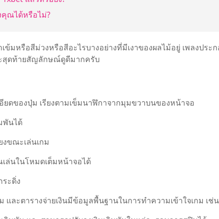
คุณได้หรือไม่?
ีเทาเข้มหรือสีม่วงหรือสีอะไรบางอย่างที่มีเงาของผลไม้อยู่ เพลงป
ละสุดท้ายสัญลักษณ์ดูดีมากครับ
ยละเอียดของปุ่ม เรียงตามเข็มนาฬิกาจากมุมขวาบนของหน้าจอ
มพันได้
ียงขณะเล่นเกม
ณเล่นในโหมดเต็มหน้าจอได้
ระดิ่ง
เกม และตารางจ่ายเงินมีข้อมูลพื้นฐานในการทำความเข้าใจเกม เช่