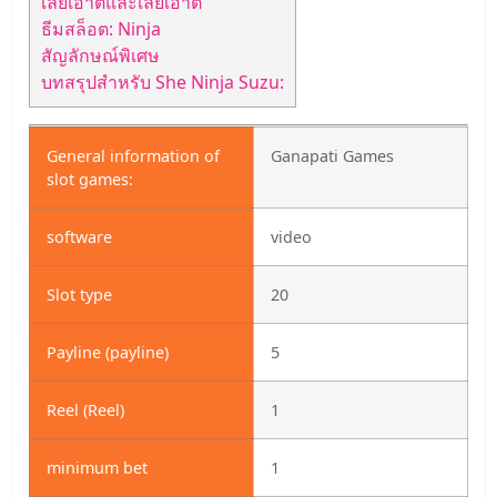
เลย์เอาต์และเลย์เอาต์
ธีมสล็อต: Ninja
สัญลักษณ์พิเศษ
บทสรุปสำหรับ She Ninja Suzu:
General information of
Ganapati Games
slot games:
software
video
Slot type
20
Payline (payline)
5
Reel (Reel)
1
minimum bet
1