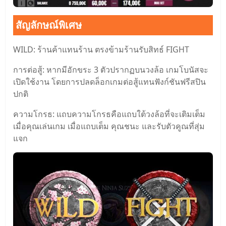
สัญลักษณ์พิเศษ
WILD: ร้านค้าแทนร้าน ตรงข้ามร้านรับสิทธ์ FIGHT
การต่อสู้: หากมีอักขระ 3 ตัวปรากฏบนวงล้อ เกมโบนัสจะ
เปิดใช้งาน โดยการปลดล็อกเกมต่อสู้แทนฟังก์ชันฟรีสปิน
ปกติ
ความโกรธ: แถบความโกรธคือแถบใต้วงล้อที่จะเติมเต็ม
เมื่อคุณเล่นเกม เมื่อแถบเต็ม คุณชนะ และรับตัวคูณที่สุ่ม
แจก