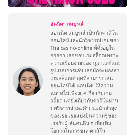
อันนิดา สมบูรณ์
แอนนิด สมบูรณ์ เป็นนักคาสิโน
ออนไลน์และนักวิจารณ์เกมของ
Thaicasino-online ที่ตั้งอยู่ใน
อยุธยา เธอชอบเกมสล็อตเพราะ
ความเรียบง่ายของกฎเกณฑ์และ
รูปแบบการเล่น เธอมักจะมองหา
เกมสล็อตล่าสุดที่สามารถเล่น
ออนไลน์ได้ แอนนิด ให้ความ
ฉลาดไม่เพียงแค่เกี่ยวกับเกม
สล็อต แต่ยังเกี่ยวกับคาสิโนผ่าน
บทวิจารณ์และคำแนะนำล่าสุด
ของเธอ เธอแบ่งปันความรู้ของ
เธอกับผู้เล่นคนอื่น ๆ เพื่อเพิ่ม
โอกาสในการชนะคาสิโน