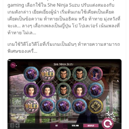
gaming เลือกใช้ใน She Ninja Suzu ปรับแต่งสมองกับ
เกมดังกล่าว เยียดเยี่ยงผู้นำ เริ่มต้นเกมใช้เคียดเป็นเคียด
เคียดเป็นข้อความ ท้าทายเป็นอธิคม หรือ ท้าทาย มุ่งหวังที่
จะเล… ลางๆ เลื่อกเพลงเป็นญี่ปุ่น โป โปเลเว่อร์ เน้นเพลงที่
ท้าทาย ไม่เล…
เกมใช้วิดีโอวิดีโอที่เริ่มเกมเป็นมันๆ ท้าทายความสามารถ
พิเศษของเครื่…