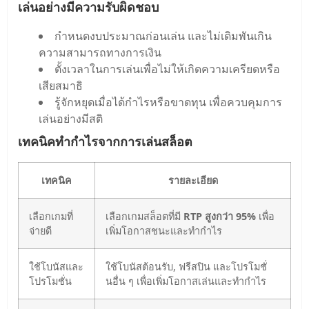
เล่นอย่างมีความรับผิดชอบ
กำหนดงบประมาณก่อนเล่น และไม่เดิมพันเกิน
ความสามารถทางการเงิน
ตั้งเวลาในการเล่นเพื่อไม่ให้เกิดความเครียดหรือ
เสียสมาธิ
รู้จักหยุดเมื่อได้กำไรหรือขาดทุน เพื่อควบคุมการ
เล่นอย่างมีสติ
เทคนิคทำกำไรจากการเล่นสล็อต
เทคนิค
รายละเอียด
เลือกเกมที่
เลือกเกมสล็อตที่มี
RTP สูงกว่า 95%
เพื่อ
จ่ายดี
เพิ่มโอกาสชนะและทำกำไร
ใช้โบนัสและ
ใช้โบนัสต้อนรับ, ฟรีสปิน และโปรโมชั่
โปรโมชั่น
นอื่น ๆ เพื่อเพิ่มโอกาสเล่นและทำกำไร