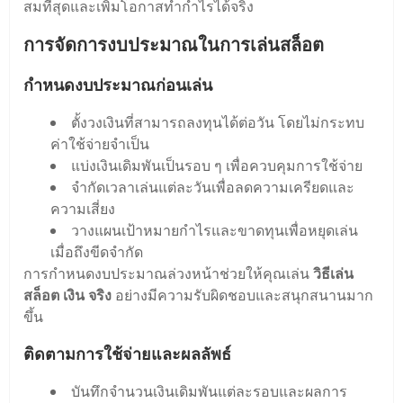
สมที่สุดและเพิ่มโอกาสทำกำไรได้จริง
การจัดการงบประมาณในการเล่นสล็อต
กำหนดงบประมาณก่อนเล่น
ตั้งวงเงินที่สามารถลงทุนได้ต่อวัน โดยไม่กระทบ
ค่าใช้จ่ายจำเป็น
แบ่งเงินเดิมพันเป็นรอบ ๆ เพื่อควบคุมการใช้จ่าย
จำกัดเวลาเล่นแต่ละวันเพื่อลดความเครียดและ
ความเสี่ยง
วางแผนเป้าหมายกำไรและขาดทุนเพื่อหยุดเล่น
เมื่อถึงขีดจำกัด
การกำหนดงบประมาณล่วงหน้าช่วยให้คุณเล่น
วิธีเล่น
สล็อต เงิน จริง
อย่างมีความรับผิดชอบและสนุกสนานมาก
ขึ้น
ติดตามการใช้จ่ายและผลลัพธ์
บันทึกจำนวนเงินเดิมพันแต่ละรอบและผลการ