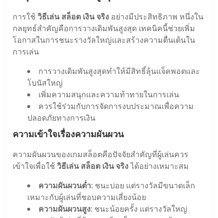
การใช้
วิธีเล่น สล็อต เงิน จริง
อย่างมีประสิทธิภาพ หนึ่งใน
กลยุทธ์สำคัญคือการวางเดิมพันสูงสุด เทคนิคนี้ช่วยเพิ่ม
โอกาสในการชนะรางวัลใหญ่และสร้างความตื่นเต้นใน
การเล่น
การวางเดิมพันสูงสุดทำให้มีสิทธิ์ลุ้นแจ็คพอตและ
โบนัสใหญ่
เพิ่มความสนุกและความท้าทายในการเล่น
ควรใช้ร่วมกับการจัดการงบประมาณเพื่อความ
ปลอดภัยทางการเงิน
ความเข้าใจเรื่องความผันผวน
ความผันผวนของเกมสล็อตคือปัจจัยสำคัญที่ผู้เล่นควร
เข้าใจเพื่อใช้
วิธีเล่น สล็อต เงิน จริง
ได้อย่างเหมาะสม
ความผันผวนต่ำ
: ชนะบ่อย แต่รางวัลมีขนาดเล็ก
เหมาะกับผู้เล่นที่ชอบความเสี่ยงน้อย
ความผันผวนสูง
: ชนะน้อยครั้ง แต่รางวัลใหญ่