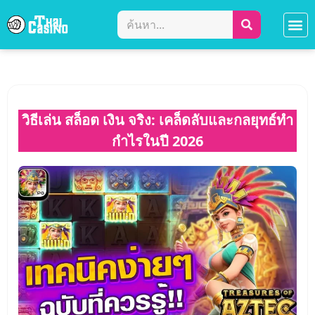
ข้อมูลผู้เล่นคาสิโน
รีวิวคาสิโน
คาสิโนโบนัส
กระเป๋าเงินคาสิโน
เกมส์คาสิโนอ
วิธีเล่น สล็อต เงิน จริง: เคล็ดลับและกลยุทธ์ทำ
กำไรในปี 2026