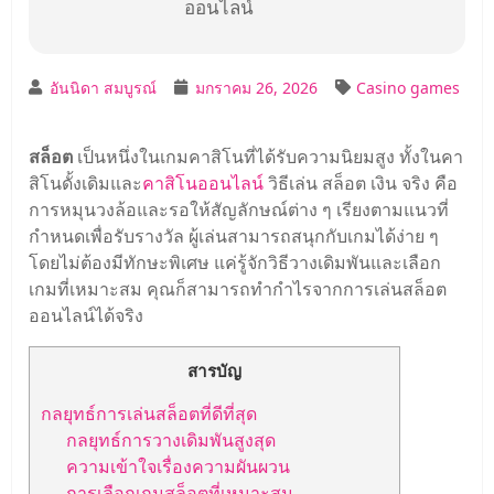
ออนไลน์
อันนิดา สมบูรณ์
มกราคม 26, 2026
Casino games
สล็อต
เป็นหนึ่งในเกมคาสิโนที่ได้รับความนิยมสูง ทั้งในคา
สิโนดั้งเดิมและ
คาสิโนออนไลน์
วิธีเล่น สล็อต เงิน จริง คือ
การหมุนวงล้อและรอให้สัญลักษณ์ต่าง ๆ เรียงตามแนวที่
กำหนดเพื่อรับรางวัล ผู้เล่นสามารถสนุกกับเกมได้ง่าย ๆ
โดยไม่ต้องมีทักษะพิเศษ แค่รู้จักวิธีวางเดิมพันและเลือก
เกมที่เหมาะสม คุณก็สามารถทำกำไรจากการเล่นสล็อต
ออนไลน์ได้จริง
สารบัญ
กลยุทธ์การเล่นสล็อตที่ดีที่สุด
กลยุทธ์การวางเดิมพันสูงสุด
ความเข้าใจเรื่องความผันผวน
การเลือกเกมสล็อตที่เหมาะสม