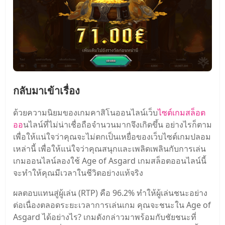
กลับมาเข้าเรื่อง
ด้วยความนิยมของเกมคาสิโนออนไลน์เว็บ
ไซต์เกมสล็อต
ออ
นไลน์ที่ไม่น่าเชื่อถือจำนวนมากจึงเกิดขึ้น อย่างไรก็ตาม
เพื่อให้แน่ใจว่าคุณจะไม่ตกเป็นเหยื่อของเว็บไซต์เกมปลอม
เหล่านี้ เพื่อให้แน่ใจว่าคุณสนุกและเพลิดเพลินกับการเล่น
เกมออนไลน์ลองใช้ Age of Asgard เกมสล็อตออนไลน์นี้
จะทำให้คุณมีเวลาในชีวิตอย่างแท้จริง
ผลตอบแทนสู่ผู้เล่น (RTP) คือ 96.2% ทำให้ผู้เล่นชนะอย่าง
ต่อเนื่องตลอดระยะเวลาการเล่นเกม คุณจะชนะใน Age of
Asgard ได้อย่างไร? เกมดังกล่าวมาพร้อมกับชัยชนะที่