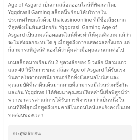
Age of Asgard เป็นเกมสล็อตออนไลน์ที่พัฒนาโดย
Yggdrasil Gaming สล็อตนี้พร้อมให้บริการใน
ประเทศไทยแล้วด้วย thaicasinoonline ที่มีชื่อเสียงมาก
ที่สุดซึ่งเป็นพันธมิตรกับ Yggdrasil Gaming Age of
Asgard เป็นเกมสล็อตออนไลน์ที่จะทำให้คุณติดเกม แม้ว่า
จะไม่ส่งผลกระทบใด ๆ เมื่อพูดถึงการแสดงผลครั้งแรก แต่
ก็สามารถพิสูจน์ตัวเองได้ว่าคุ้มค่าเมื่อคุณเล่นเกมต่อไป
เกมสล็อตมาพร้อมกับ 2 ชุดวงล้อของ 5 วงล้อ มีสามแถว
และ 40 วิธีในการชนะ สล็อต Age of Asgard ได้รับแรง
บันดาลใจจากเทพนิยายนอร์อีกทั้งยังเสนอโบนัส และ
คุณสมบัติที่น่าตื่นเต้นมากมายที่สามารถมีส่วนร่วมซึ่งกัน
และกัน Yggdrasil ได้พัฒนาคุณสมบัติเหล่านี้เพื่อพิสูจน์ว่า
พวกเขาควรค่าแก่การได้รับการพิจารณาว่าเป็นหนึ่งใน
เกมที่ดีที่สุดเมื่อพูดถึงเกมคาสิโนออนไลน์และยังคงเป็นบท
ทดสอบของเวลา
กระทู้ที่คล้ายกัน: