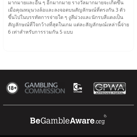
มากมายและอื่น ๆ อีกมากมาย รางวัลมากมายจะเกิดขึ้น
เมื่อคุณหมุนวงล้อและลงจอดบนสัญลักษณ์ที่ตรงกัน 3 ตัว
ขึ้นไปในบรรทัดการจ่ายใด ๆ งูสีม่วงและนักรบสีแดงเป็น
สัญลักษณ์ที่ใจกว้างที่สุดในเกม แต่ละสัญลักษณ์เหล่านี้จ่าย
6 เท่าสำหรับการรวมกัน 5 แบบ