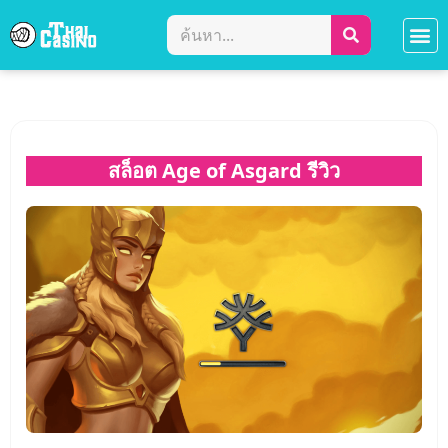
ข้อมูลผู้เล่นคาสิโน
รีวิวคาสิโน
คาสิโนโบนัส
กระเป๋าเงินคาสิโน
เกมส์คาสิโนอ
สล็อต Age of Asgard รีวิว