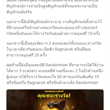
สัญลักษณ์การจ่ายเงินสูงสัญลักษณ์ทั้งหมดจะกลายเป็น
สัญลักษณ์เสริม
นอกจากนี้ยังมีสัญลักษณ์กระจาย วางสัญลักษณ์ทั้งสามไว้
ที่ด้านบนหรือด้านล่างของกริดและคุณจะสร้างซุปเปอร์
กริดหนึ่งอันและให้รางวัลกับคุณด้วยการหมุนฟรี 10 ครั้ง
นอกจากนี้เมื่อคุณจัดการ 3 สแคทเตอร์ทั้งบนและล่างกริด
ในเวลาเดียวกันคุณจะเปิดตัว Ragnarok สปินที่คุณ
สามารถหมุนฟรี 20 ครั้ง
สุดท้ายนี้ยังมีคุณสมบัติ Randomiser ที่สามารถเปิดใช้งาน
ได้หาก 3 scatters ลงจอดที่ด้านหนึ่งและ 2 ในอีกด้านหนึ่ง
ผู้เล่นอาจได้รับรางวัลปลอบใจ 50 เท่าของเงินเดิมพัน 10
ฟรีสปินหรือ Ragnarok ฟรีสปินด้วยวงล้อ Randomiser