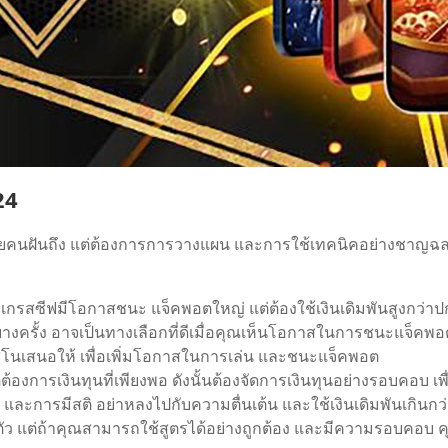
24
ยคนฝันถึง แต่ต้องการการวางแผน และการใช้เทคนิคอย่างชาญฉลาด
รเกรสซีฟมีโอกาสชนะ แจ็คพอตใหญ่ แต่ต้องใช้เงินเดิมพันสูงกว่าป
บางครั้ง อาจเป็นทางเลือกที่ดีเมื่อคุณเห็นโอกาสในการชนะแจ็คพอ
าสิโนเสนอให้ เพื่อเพิ่มโอกาสในการเล่น และชนะแจ็คพอต
ต้องการเงินทุนที่เพียงพอ ดังนั้นต้องจัดการเงินทุนอย่างรอบคอบ เพ
ารมีสติ อย่าหลงไปกับความตื่นเต้น และใช้เงินเดิมพันเกินกว่าที
บตัว แต่ถ้าคุณสามารถใช้สูตรได้อย่างถูกต้อง และมีความรอบคอ