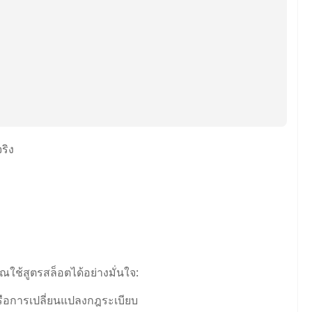
ริง
ณใช้สูตรสล็อตได้อย่างมั่นใจ:
รือการเปลี่ยนแปลงกฎระเบียบ