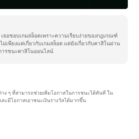
ุธยา เธอชอบเกมสล็อตเพราะความเรียบง่ายของกฎเกณฑ์
ียงแค่เกี่ยวกับเกมสล็อต แต่ยังเกี่ยวกับคาสิโนผ่าน
สในการชนะคาสิโนออนไลน์
คต่าง ๆ ที่สามารถช่วยเพิ่มโอกาสในการชนะได้ทันที ใน
 และมีโอกาสเอาชนะเงินรางวัลได้มากขึ้น