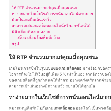
ให้ RTP จำนวนมากแก่คุณเมื่อคุณชนะ
หาง่ายมากในเว็บไซต์การพนันออนไลน์มากมาย
มันเป็นเกมตื่นเต้นเร้าใจ
สามารถเล่นเกมสล็อตออนไลน์หรือออฟไลน์ได้
มีตัวเลือกที่หลากหลาย
สล็อตเชื่อมโยงพื้นที่กว้าง
สรุป
ให้ RTP จำนวนมากแก่คุณเมื่อคุณชนะ
เกมโปรเกรสซีพในรูปแบบของ
เกมสล็อตออ
มาพร้อมกับอัตร
โอกาสที่จะไม่ได้เงินอยู่ที่เพียง 5 % เท่านั้นเอง จากอัตราข
ของเกมสล็อตที่ถูกกำหนดให้ทำตามอย่างเคร่งครัดจากค่ายซอฟต์แ
สามารถเข้าเล่นอย่างมีความหวัง สบายใจได้ทุกเมื่อ
หาง่ายมากในเว็บไซต์การพนันออนไลน์มาก
หมวดเมนูเดิมพันไปกับเกม
เกมสล็อตออ
ออนไลน์ เป็นทางเลือ