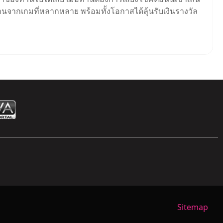
นจากเกมที่หลากหลาย พร้อมทั้งโอกาสได้ลุ้นรับเงินรางวัล
Sitemap