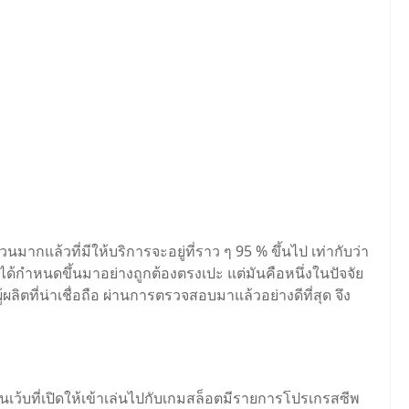
มากแล้วที่มีให้บริการจะอยู่ที่ราว ๆ 95 % ขึ้นไป เท่ากับว่า
ม่ได้กำหนดขึ้นมาอย่างถูกต้องตรงเปะ แต่มันคือหนึ่งในปัจจัย
ิตที่น่าเชื่อถือ ผ่านการตรวจสอบมาแล้วอย่างดีที่สุด จึง
นเว้บที่เปิดให้เข้าเล่นไปกับเกมสล็อตมีรายการโปรเกรสซีพ