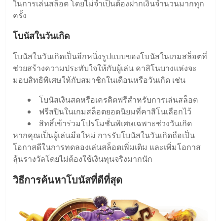
ในการเล่นสล็อต โดยไม่จำเป็นต้องฝากเงินจำนวนมากทุก
ครั้ง
โบนัสในวันเกิด
โบนัสในวันเกิดเป็นอีกหนึ่งรูปแบบของโบนัสในเกมสล็อตที่
ช่วยสร้างความประทับใจให้กับผู้เล่น คาสิโนบางแห่งจะ
มอบสิทธิพิเศษให้กับสมาชิกในเดือนหรือวันเกิด เช่น
โบนัสเงินสดหรือเครดิตฟรีสำหรับการเล่นสล็อต
ฟรีสปินในเกมสล็อตยอดนิยมที่คาสิโนเลือกไว้
สิทธิ์เข้าร่วมโปรโมชั่นพิเศษเฉพาะช่วงวันเกิด
หากคุณเป็นผู้เล่นมือใหม่ การรับโบนัสในวันเกิดถือเป็น
โอกาสดีในการทดลองเล่นสล็อตเพิ่มเติม และเพิ่มโอกาส
ลุ้นรางวัลโดยไม่ต้องใช้เงินทุนจริงมากนัก
วิธีการค้นหาโบนัสที่ดีที่สุด