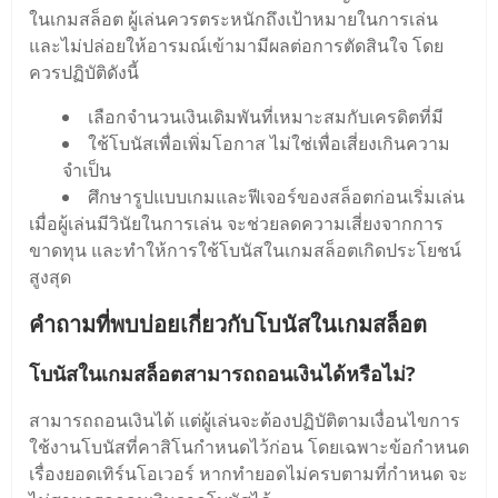
ในเกมสล็อต ผู้เล่นควรตระหนักถึงเป้าหมายในการเล่น
และไม่ปล่อยให้อารมณ์เข้ามามีผลต่อการตัดสินใจ โดย
ควรปฏิบัติดังนี้
เลือกจำนวนเงินเดิมพันที่เหมาะสมกับเครดิตที่มี
ใช้โบนัสเพื่อเพิ่มโอกาส ไม่ใช่เพื่อเสี่ยงเกินความ
จำเป็น
ศึกษารูปแบบเกมและฟีเจอร์ของสล็อตก่อนเริ่มเล่น
เมื่อผู้เล่นมีวินัยในการเล่น จะช่วยลดความเสี่ยงจากการ
ขาดทุน และทำให้การใช้โบนัสในเกมสล็อตเกิดประโยชน์
สูงสุด
คำถามที่พบบ่อยเกี่ยวกับโบนัสในเกมสล็อต
โบนัสในเกมสล็อตสามารถถอนเงินได้หรือไม่?
สามารถถอนเงินได้ แต่ผู้เล่นจะต้องปฏิบัติตามเงื่อนไขการ
ใช้งานโบนัสที่คาสิโนกำหนดไว้ก่อน โดยเฉพาะข้อกำหนด
เรื่องยอดเทิร์นโอเวอร์ หากทำยอดไม่ครบตามที่กำหนด จะ