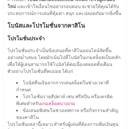
ใหม่
และเข้าใจเงื่อนไขอย่างรอบคอบ จะช่วยให้คุณได้รับ
ประสบการณ์การเล่นที่คุ้มค่า สนุก และปลอดภัยมากยิ่งขึ้น
โบนัสและโปรโมชั่นจากคาสิโน
โปรโมชั่นประจำ
โปรโมชั่นประจำเป็นข้อเสนอที่คาสิโนออนไลน์จัดขึ้น
อย่างสม่ำเสมอ โดยมักเน้นไปที่โบนัสในเกมสล็อตเป็นหลัก
เพื่อให้ผู้เล่นสามารถใช้โบนัสได้ต่อเนื่องตลอดทั้งเดือน
ตัวอย่างโปรโมชั่นที่พบบ่อย ได้แก่
โบนัสคืนเงินจากการเล่นสล็อตในช่วงเวลาที่
กำหนด
โปรโมชั่นรายสัปดาห์ เช่น ฟรีสปิน หรือเครดิต
พิเศษสำหรับ
เกมสล็อตบางเกม
ข้อเสนอพิเศษในช่วงเทศกาล หรือกิจกรรมสำคัญ
ของคาสิโน
โปรโมชั่นเหล่านี้เหมาะสำหรับผู้เล่นที่ต้องการเพิ่มเงินทุน