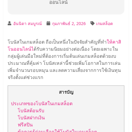
ออนไลน์
อันนิดา สมบูรณ์
กุมภาพันธ์ 2, 2026
เกมสล็อต
โบนัสในเกมสล็อต ถือเป็นหนึ่งในปัจจัยสำคัญที่ทำ
ให้คาสิ
โนออนไลน์ไ
ด้รับความนิยมอย่างต่อเนื่อง โดยเฉพาะใน
กลุ่มผู้เล่นมือใหม่ที่ต้องการเริ่มต้นเล่นเกมสล็อตด้วยงบ
ประมาณที่คุ้มค่า โบนัสเหล่านี้ช่วยเพิ่มโอกาสในการเล่น
เพิ่มจำนวนรอบหมุน และลดความเสี่ยงจากการใช้เงินทุน
จริงตั้งแต่ช่วงแรก
สารบัญ
ประเภทของโบนัสในเกมสล็อต
โบนัสต้อนรับ
โบนัสฝากเงิน
ฟรีสปิน
ข้อควรรู้ก่อนเลือกใช้โบนัสในเกมสล็อต