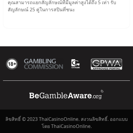
คุณสามารถแยกสัญลักษณ์ที่มีมูลค่าสูงได้ถึง 5 เท่า รับ
สัญลักษณ์ 25 คู่ในการสปินที่ชนะ
ลิขสิทธิ์ © 2023 ThaiCasinoOnline. สงวนลิขสิทธิ์. ออกแบบ
โดย ThaiCasinoOnline.