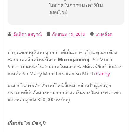
โอกาสในการชนะคาสิโน
ออนไลน์
อันนิดา สมบูรณ์
กันยายน 19, 2019
เกมสล็อต
ถ้าคุณชอบซูชิและทุกอย่างที่เป็นภาษาญี่ปุ่น คุณจะต้อง
ชอบเกมสล็อตใหม่นี้จาก
Microgaming
So Much
Sushi เป็นหนึ่งในสามเกมใหม่จากซอฟต์แวร์ยักษ์ อีกสอง
เกมคือ So Many Monsters และ So Much
Candy
เกม 5 ในบรรทัด 25 เพย์ไลน์นี้เหมาะสำหรับผู้เล่นทุก
ประเภทที่กำลังมองหามากกว่าแค่เงินรางวัลของพวกเขา
แจ็คพอตสูงถึง 320,000 เหรียญ
เกี่ยวกับ โซ มัช ซูชิ