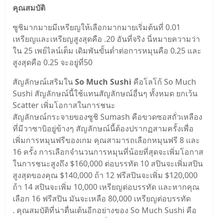
คุณสมบัติ
ซูชิมากมายมีเหรียญให้เลือกมากมายเริ่มต้นที่ 0.01
เหรียญและเหรียญสูงสุดคือ .20 อันที่จริง นี่หมายความว่า
ใน 25 เพย์ไลน์เต็ม เดิมพันขั้นต่ำต่อการหมุนคือ 0.25 และ
สูงสุดคือ 0.25 จะอยู่ที่50
สัญลักษณ์เสริมใน
So Much Sushi
คือโลโก้ So Much
Sushi สัญลักษณ์นี้ใช้แทนสัญลักษณ์อื่นๆ ทั้งหมด ยกเว้น
Scatter เพิ่มโอกาสในการชนะ
สัญลักษณ์กระจายของซูชิ Sumash คือขวดซอสถั่วเหลือง
ที่มีวาซาบิอยู่ข้างๆ สัญลักษณ์นี้ต้องปรากฏสามครั้งเพื่อ
เพิ่มการหมุนฟรีของเกม คุณสามารถเลือกหมุนฟรี 8 และ
16 ครั้ง การเลือกจำนวนการหมุนที่น้อยที่สุดจะเพิ่มโอกาส
ในการชนะสูงถึง $160,000 ต่อบรรทัด 10 สปินจะเพิ่มสปิน
สูงสุดของคุณ $140,000 ถ้า 12 ฟรีสปินจะเพิ่ม $120,000
ถ้า 14 สปินจะเพิ่ม 10,000 เหรียญต่อบรรทัด และหากคุณ
เลือก 16 ฟรีสปิน มันจะเหลือ 80,000 เหรียญต่อบรรทัด
. คุณสมบัติที่น่าตื่นเต้นอีกอย่างของ So Much Sushi คือ