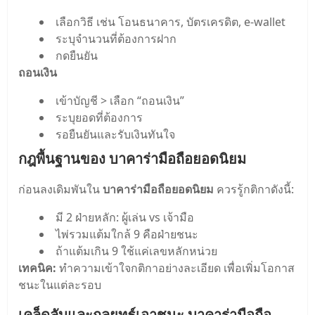
เลือกวิธี เช่น โอนธนาคาร, บัตรเครดิต, e-wallet
ระบุจำนวนที่ต้องการฝาก
กดยืนยัน
ถอนเงิน
เข้าบัญชี > เลือก “ถอนเงิน”
ระบุยอดที่ต้องการ
รอยืนยันและรับเงินทันใจ
กฎพื้นฐานของ
บาคาร่ามือถือยอดนิยม
ก่อนลงเดิมพันใน
บาคาร่ามือถือยอดนิยม
ควรรู้กติกาดังนี้:
มี 2 ฝ่ายหลัก: ผู้เล่น vs เจ้ามือ
ไพ่รวมแต้มใกล้ 9 คือฝ่ายชนะ
ถ้าแต้มเกิน 9 ใช้แค่เลขหลักหน่วย
เทคนิค:
ทำความเข้าใจกติกาอย่างละเอียด เพื่อเพิ่มโอกาส
ชนะในแต่ละรอบ
เคล็ดลับและกลยุทธ์เอาชนะ
บาคาร่ามือถือ