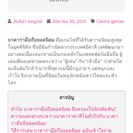
อันนิดา สมบูรณ์
มิถุนายน 30, 2025
Casino games
บาคาร่ามือถือยอดนิยม
คือเกมไพ่ที่ได้รับความนิยมสูงสุด
ในยุคดิจิทัล ซึ่งมีต้นกำเนิดจากประเทศอิตาลี แต่พัฒนามา
อย่างต่อเนื่องจนกลายเป็นเกมหลักในแพลตฟอร์มมือถือ ผู้
เล่นเพียงแค่ทายผลระหว่าง “ผู้เล่น” กับ “เจ้ามือ” ว่าฝ่ายใด
จะมีแต้มใกล้ 9 มากที่สุด เกมนี้มีกฎง่าย ๆ แต่สนุกและ
เร้าใจ จึงกลายเป็นที่นิยมในหมู่นักพนันชาวไทยและทั่ว
โลก
สารบัญ
ทำไม บาคาร่ามือถือยอดนิยม ถึงครองใจนักเดิมพัน?
ความแตกต่างระหว่างบาคาร่าคาสิโนทั่วไปกับ บาคา
ร่ามือถือยอดนิยม
วิธีการเล่น บาคาร่ามือถือยอดนิยม ฉบับเข้าใจง่าย