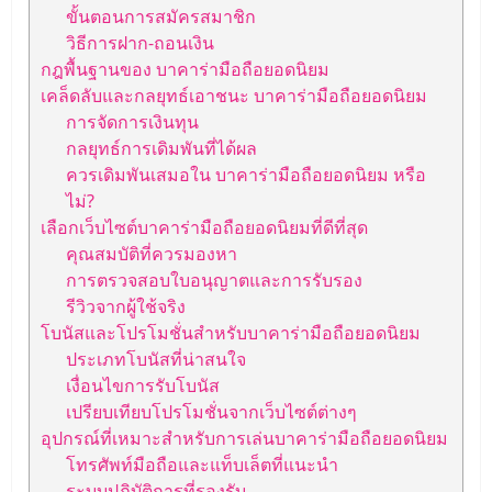
ขั้นตอนการสมัครสมาชิก
วิธีการฝาก-ถอนเงิน
กฎพื้นฐานของ บาคาร่ามือถือยอดนิยม
เคล็ดลับและกลยุทธ์เอาชนะ บาคาร่ามือถือยอดนิยม
การจัดการเงินทุน
กลยุทธ์การเดิมพันที่ได้ผล
ควรเดิมพันเสมอใน บาคาร่ามือถือยอดนิยม หรือ
ไม่?
เลือกเว็บไซต์บาคาร่ามือถือยอดนิยมที่ดีที่สุด
คุณสมบัติที่ควรมองหา
การตรวจสอบใบอนุญาตและการรับรอง
รีวิวจากผู้ใช้จริง
โบนัสและโปรโมชั่นสำหรับบาคาร่ามือถือยอดนิยม
ประเภทโบนัสที่น่าสนใจ
เงื่อนไขการรับโบนัส
เปรียบเทียบโปรโมชั่นจากเว็บไซต์ต่างๆ
อุปกรณ์ที่เหมาะสำหรับการเล่นบาคาร่ามือถือยอดนิยม
โทรศัพท์มือถือและแท็บเล็ตที่แนะนำ
ระบบปฏิบัติการที่รองรับ