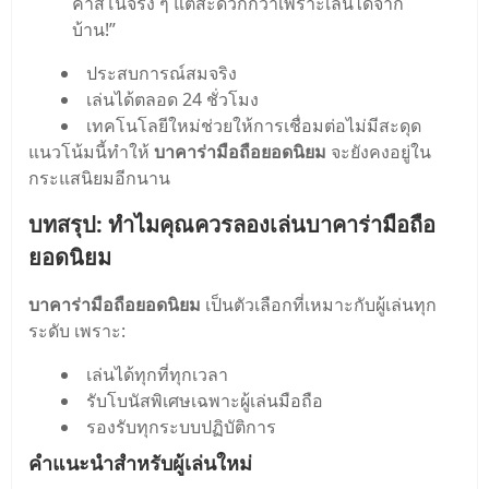
คาสิโนจริง ๆ แต่สะดวกกว่าเพราะเล่นได้จาก
บ้าน!”
ประสบการณ์สมจริง
เล่นได้ตลอด 24 ชั่วโมง
เทคโนโลยีใหม่ช่วยให้การเชื่อมต่อไม่มีสะดุด
แนวโน้มนี้ทำให้
บาคาร่ามือถือยอดนิยม
จะยังคงอยู่ใน
กระแสนิยมอีกนาน
บทสรุป: ทำไมคุณควรลองเล่น
บาคาร่ามือถือ
ยอดนิยม
บาคาร่ามือถือยอดนิยม
เป็นตัวเลือกที่เหมาะกับผู้เล่นทุก
ระดับ เพราะ:
เล่นได้ทุกที่ทุกเวลา
รับโบนัสพิเศษเฉพาะผู้เล่นมือถือ
รองรับทุกระบบปฏิบัติการ
คำแนะนำสำหรับผู้เล่นใหม่