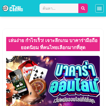
ข้อมูลผู้เล่นคาสิโน
รีวิวคาสิโน
คาสิโนโบนัส
กระเป๋าเงินคาสิโน
เกมส์คาสิโนอ
เล่นง่าย กำไรเร็ว! เจาะลึกเกม บาคาร่ามือถือ
ยอดนิยม ที่คนไทยเลือกมากที่สุด