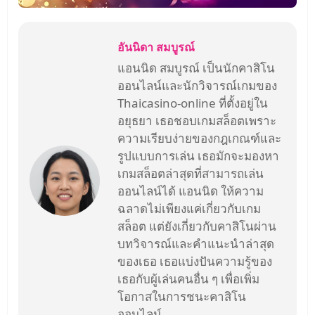
อันนิดา สมบูรณ์
แอนนิด สมบูรณ์ เป็นนักคาสิโน
ออนไลน์และนักวิจารณ์เกมของ
Thaicasino-online ที่ตั้งอยู่ใน
อยุธยา เธอชอบเกมสล็อตเพราะ
ความเรียบง่ายของกฎเกณฑ์และ
รูปแบบการเล่น เธอมักจะมองหา
เกมสล็อตล่าสุดที่สามารถเล่น
ออนไลน์ได้ แอนนิด ให้ความ
ฉลาดไม่เพียงแค่เกี่ยวกับเกม
สล็อต แต่ยังเกี่ยวกับคาสิโนผ่าน
บทวิจารณ์และคำแนะนำล่าสุด
ของเธอ เธอแบ่งปันความรู้ของ
เธอกับผู้เล่นคนอื่น ๆ เพื่อเพิ่ม
โอกาสในการชนะคาสิโน
ออนไลน์