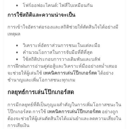
โฟร์ออฟอะไคนด์: ไพ่สี่ใบเหมือนกัน
การใช้สถิติและความน่าจะเป็น
การเข้าใจอัตราต่อรองและสถิติช่วยให้ตัดสินใจได้อย่างมี
เหตุผล
วิเคราะห์อัตราส่วนการชนะในแต่ละมือ
คำนวณโอกาสในการจับมือที่ดีที่สุด
ใช้สถิติประกอบการวางเดิมพันและบลัฟ
การฝึกฝนการอ่านคู่ต่อสู้และวิเคราะห์มืออย่างสม่ำเสมอ
จะช่วยให้ผู้เล่นใช้
เทคนิคการเล่นโป๊กเกอร์สด
ได้อย่าง
ชำนาญและเพิ่มโอกาสชนะทุกเกม
กลยุทธ์การเล่นโป๊กเกอร์สด
การมีกลยุทธ์ที่ดีเป็นกุญแจสำคัญในการเพิ่มโอกาสชนะใน
โป๊กเกอร์สด การใช้
เทคนิคการเล่นโป๊กเกอร์สด
อย่างถูก
ต้องจะช่วยให้ผู้เล่นตัดสินใจได้แม่นยำและลดความเสี่ยงใน
การเสียเงิน