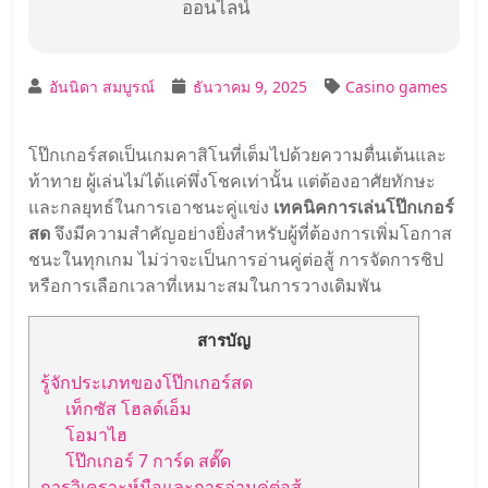
ออนไลน์
อันนิดา สมบูรณ์
ธันวาคม 9, 2025
Casino games
โป๊กเกอร์สดเป็นเกมคาสิโนที่เต็มไปด้วยความตื่นเต้นและ
ท้าทาย ผู้เล่นไม่ได้แค่พึ่งโชคเท่านั้น แต่ต้องอาศัยทักษะ
และกลยุทธ์ในการเอาชนะคู่แข่ง
เทคนิคการเล่นโป๊กเกอร์
สด
จึงมีความสำคัญอย่างยิ่งสำหรับผู้ที่ต้องการเพิ่มโอกาส
ชนะในทุกเกม ไม่ว่าจะเป็นการอ่านคู่ต่อสู้ การจัดการชิป
หรือการเลือกเวลาที่เหมาะสมในการวางเดิมพัน
สารบัญ
รู้จักประเภทของโป๊กเกอร์สด
เท็กซัส โฮลด์เอ็ม
โอมาไฮ
โป๊กเกอร์ 7 การ์ด สตั๊ด
การวิเคราะห์มือและการอ่านคู่ต่อสู้