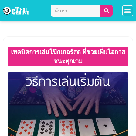
ข้อมูลผู้เล่นคาสิโน
รีวิวคาสิโน
คาสิโนโบนัส
กระเป๋าเงินคาสิโน
เกมส์คาสิโนอ
เทคนิคการเล่นโป๊กเกอร์สด ที่ช่วยเพิ่มโอกาส
ชนะทุกเกม