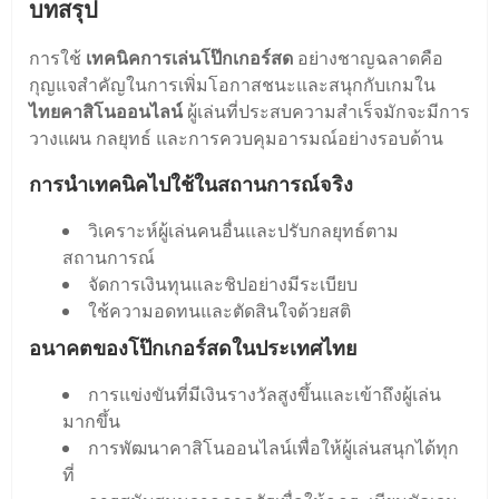
บทสรุป
การใช้
เทคนิคการเล่นโป๊กเกอร์สด
อย่างชาญฉลาดคือ
กุญแจสำคัญในการเพิ่มโอกาสชนะและสนุกกับเกมใน
ไทยคาสิโนออนไลน์
ผู้เล่นที่ประสบความสำเร็จมักจะมีการ
วางแผน กลยุทธ์ และการควบคุมอารมณ์อย่างรอบด้าน
การนำเทคนิคไปใช้ในสถานการณ์จริง
วิเคราะห์ผู้เล่นคนอื่นและปรับกลยุทธ์ตาม
สถานการณ์
จัดการเงินทุนและชิปอย่างมีระเบียบ
ใช้ความอดทนและตัดสินใจด้วยสติ
อนาคตของโป๊กเกอร์สดในประเทศไทย
การแข่งขันที่มีเงินรางวัลสูงขึ้นและเข้าถึงผู้เล่น
มากขึ้น
การพัฒนาคาสิโนออนไลน์เพื่อให้ผู้เล่นสนุกได้ทุก
ที่