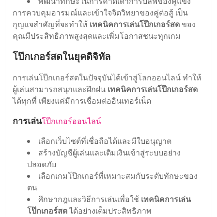
พัฒนาทักษะในการคาดเดาการบลัฟของคู่แข่ง
การควบคุมอารมณ์และเข้าใจจิตวิทยาของคู่ต่อสู้ เป็น
กุญแจสำคัญที่จะทำให้
เทคนิคการเล่นโป๊กเกอร์สด
ของ
คุณมีประสิทธิภาพสูงสุดและเพิ่มโอกาสชนะทุกเกม
โป๊กเกอร์สดในยุคดิจิทัล
การเล่นโป๊กเกอร์สดในปัจจุบันได้เข้าสู่โลกออนไลน์ ทำให้
ผู้เล่นสามารถสนุกและฝึกฝน
เทคนิคการเล่นโป๊กเกอร์สด
ได้ทุกที่ เพียงแค่มีการเชื่อมต่ออินเทอร์เน็ต
การเล่น
โป๊กเกอร์ออนไลน์
เลือกเว็บไซต์ที่เชื่อถือได้และมีใบอนุญาต
สร้างบัญชีผู้เล่นและเติมเงินเข้าสู่ระบบอย่าง
ปลอดภัย
เลือกเกมโป๊กเกอร์ที่เหมาะสมกับระดับทักษะของ
ตน
ศึกษากฎและวิธีการเล่นเพื่อใช้
เทคนิคการเล่น
โป๊กเกอร์สด
ได้อย่างเต็มประสิทธิภาพ