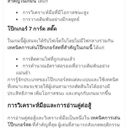
สำคัญในเกมนี้
ได้แก่
การวิเคราะห์มือที่มีโอกาสชนะสูง
การวางเดิมพันอย่างมีกลยุทธ์
โป๊กเกอร์ 7 การ์ด สตั๊ด
ในเกมนี้ผู้เล่นจะได้รับไพ่เจ็ดใบโดยไม่มีไพ่กลางร่วมกัน
เทคนิคการเล่นโป๊กเกอร์สดที่สำคัญในเกมนี้
ได้แก่
การติดตามไพ่ที่ถูกเล่นแล้ว
การคำนวณอัตราต่อรองเพื่อวางเดิมพันอย่าง
แม่นยำ
การรู้จักประเภทของโป๊กเกอร์สดแต่ละแบบและใช้เทคนิค
ที่เหมาะสมจะช่วยให้ผู้เล่นสามารถตัดสินใจได้อย่างมี
ประสิทธิภาพ เพิ่มโอกาสชนะ และสนุกกับเกมมากขึ้น
การวิเคราะห์มือและการอ่านคู่ต่อสู้
การอ่านคู่ต่อสู้และวิเคราะห์มือเป็นหนึ่งใน
เทคนิคการเล่น
โป๊กเกอร์สด
ที่สำคัญที่สุด ผู้เล่นที่สามารถสังเกตพฤติกรรม