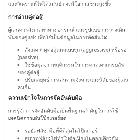
และวิเคราะห์ไพ่ได้แม่นยำ จะมีโอกาสชนะสูงขึ้น
การอ่านคู่ต่อสู้
ผู้เล่นควรสังเกตท่าทาง อารมณ์ และรูปแบบการวางเดิม
พันของคู่แข่ง เพื่อใช้เป็นข้อมูลในการตัดสินใจ:
สังเกตว่าคู่ต่อสู้เล่นแบบรุก (aggressive) หรือรอ
(passive)
ใช้ข้อมูลจากพฤติกรรมในการคาดเดาการบลัฟ
ของคู่ต่อสู้
ปรับกลยุทธ์การเล่นตามจังหวะและนิสัยของผู้เล่น
คนอื่น
ความเข้าใจในการจัดอันดับมือ
การรู้จักการจัดอันดับมือเป็นพื้นฐานสำคัญในการใช้
เทคนิคการเล่นโป๊กเกอร์สด
รอยัลฟลัช: มือที่ดีที่สุดในโป๊กเกอร์
สเตรทฟลัช: ไพ่ห้าใบต่อเนื่องในดอกเดียวกัน