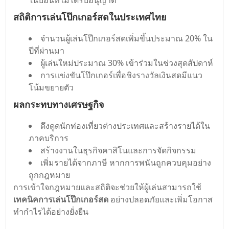
สถิติการเล่นโป๊กเกอร์สดในประเทศไทย
จำนวนผู้เล่นโป๊กเกอร์สดเพิ่มขึ้นประมาณ 20% ใน
ปีที่ผ่านมา
ผู้เล่นใหม่ประมาณ 30% เข้าร่วมในช่วงสุดสัปดาห์
การแข่งขันโป๊กเกอร์เพื่อชิงรางวัลเงินสดมีแนว
โน้มขยายตัว
ผลกระทบทางเศรษฐกิจ
ดึงดูดนักท่องเที่ยวต่างประเทศและสร้างรายได้ใน
ภาคบริการ
สร้างงานในธุรกิจคาสิโนและการจัดกิจกรรม
เพิ่มรายได้จากภาษี หากการพนันถูกควบคุมอย่าง
ถูกกฎหมาย
การเข้าใจกฎหมายและสถิติจะช่วยให้ผู้เล่นสามารถใช้
เทคนิคการเล่นโป๊กเกอร์สด
อย่างปลอดภัยและเพิ่มโอกาส
ทำกำไรได้อย่างยั่งยืน