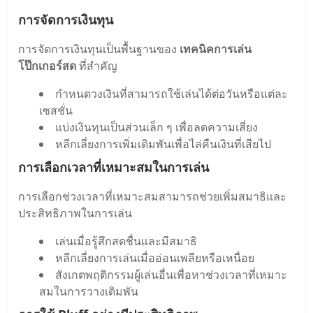
การจัดการเงินทุน
การจัดการเงินทุนเป็นพื้นฐานของ
เทคนิคการเล่น
โป๊กเกอร์สด
ที่สำคัญ
กำหนดวงเงินที่สามารถใช้เล่นได้ต่อวันหรือแต่ละ
เซสชั่น
แบ่งเงินทุนเป็นส่วนเล็ก ๆ เพื่อลดความเสี่ยง
หลีกเลี่ยงการเพิ่มเดิมพันเพื่อไล่คืนเงินที่เสียไป
การเลือกเวลาที่เหมาะสมในการเล่น
การเลือกช่วงเวลาที่เหมาะสมสามารถช่วยเพิ่มสมาธิและ
ประสิทธิภาพในการเล่น
เล่นเมื่อรู้สึกสดชื่นและมีสมาธิ
หลีกเลี่ยงการเล่นเมื่ออ่อนเพลียหรือเหนื่อย
สังเกตพฤติกรรมผู้เล่นอื่นเพื่อหาช่วงเวลาที่เหมาะ
สมในการวางเดิมพัน