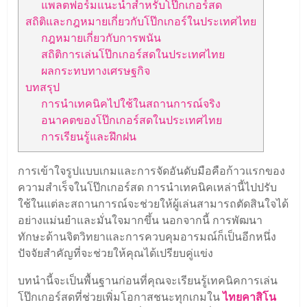
แพลตฟอร์มแนะนำสำหรับโป๊กเกอร์สด
สถิติและกฎหมายเกี่ยวกับโป๊กเกอร์ในประเทศไทย
กฎหมายเกี่ยวกับการพนัน
สถิติการเล่นโป๊กเกอร์สดในประเทศไทย
ผลกระทบทางเศรษฐกิจ
บทสรุป
การนำเทคนิคไปใช้ในสถานการณ์จริง
อนาคตของโป๊กเกอร์สดในประเทศไทย
การเรียนรู้และฝึกฝน
การเข้าใจรูปแบบเกมและการจัดอันดับมือคือก้าวแรกของ
ความสำเร็จในโป๊กเกอร์สด การนำเทคนิคเหล่านี้ไปปรับ
ใช้ในแต่ละสถานการณ์จะช่วยให้ผู้เล่นสามารถตัดสินใจได้
อย่างแม่นยำและมั่นใจมากขึ้น นอกจากนี้ การพัฒนา
ทักษะด้านจิตวิทยาและการควบคุมอารมณ์ก็เป็นอีกหนึ่ง
ปัจจัยสำคัญที่จะช่วยให้คุณได้เปรียบคู่แข่ง
บทนำนี้จะเป็นพื้นฐานก่อนที่คุณจะเรียนรู้เทคนิคการเล่น
โป๊กเกอร์สดที่ช่วยเพิ่มโอกาสชนะทุกเกมใน
ไทยคาสิโน