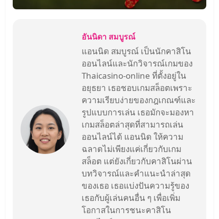
อันนิดา สมบูรณ์
แอนนิด สมบูรณ์ เป็นนักคาสิโน
ออนไลน์และนักวิจารณ์เกมของ
Thaicasino-online ที่ตั้งอยู่ใน
อยุธยา เธอชอบเกมสล็อตเพราะ
ความเรียบง่ายของกฎเกณฑ์และ
รูปแบบการเล่น เธอมักจะมองหา
เกมสล็อตล่าสุดที่สามารถเล่น
ออนไลน์ได้ แอนนิด ให้ความ
ฉลาดไม่เพียงแค่เกี่ยวกับเกม
สล็อต แต่ยังเกี่ยวกับคาสิโนผ่าน
บทวิจารณ์และคำแนะนำล่าสุด
ของเธอ เธอแบ่งปันความรู้ของ
เธอกับผู้เล่นคนอื่น ๆ เพื่อเพิ่ม
โอกาสในการชนะคาสิโน