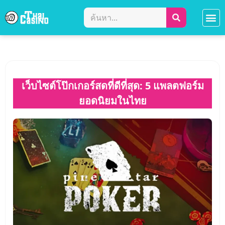
ข้อมูลผู้เล่นคาสิโน
รีวิวคาสิโน
คาสิโนโบนัส
กระเป๋าเงินคาสิโน
เกมส์คาสิโนอ
เว็บไซต์โป๊กเกอร์สดที่ดีที่สุด: 5 แพลตฟอร์ม
ยอดนิยมในไทย