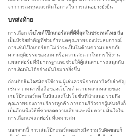
จากการลงทุนและเพิ่มโอกาสในการเล่นอย่างยั่งยืน
บทส่งท้าย
การเลือก
เว็บไซต์โป๊กเกอร์สดที่ดีที่สุดในประเทศไทย
ถือ
เป็นปัจจัยสำคัญที่ช่วยกำหนดคุณภาพของประสบการณ์
การเล่นโป๊กเกอร์สด ไม่ว่าจะเป็นในด้านความปลอดภัย
ความยุติธรรมของเกม หรือความสะดวกในการใช้งาน
แพลตฟอร์มที่มีมาตรฐานจะช่วยให้ผู้เล่นสามารถสนุกกับ
การเดิมพันได้อย่างมั่นใจมากยิ่งขึ้น
ก่อนตัดสินใจสมัครใช้งาน ผู้เล่นควรพิจารณาปัจจัยสำคัญ
เช่น ความน่าเชื่อถือของเว็บไซต์ ความหลากหลายของ
เกมโป๊กเกอร์สด โบนัสและโปรโมชั่นที่นำเสนอ รวมถึง
คุณภาพของการบริการลูกค้า การอ่านรีวิวจากผู้เล่นจริงก็
เป็นอีกหนึ่งวิธีที่ช่วยลดความเสี่ยงและเพิ่มความมั่นใจใน
การเลือกแพลตฟอร์มที่เหมาะสม
นอกจากนี้ การเล่นโป๊กเกอร์สดอย่างมีความรับผิดชอบก็