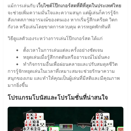
แม้การเล่นกับ
เว็บไซต์โป๊กเกอร์สดที่ดีที่สุดในประเทศไทย
จะช่วยเพิ่มความมั่นใจและความสนุก แต่ผู้เล่นก็ควรรู้จัก
สังเกตสภาพอารมณ์ของตนเอง หากเริ่มรู้สึกเครียด วิตก
กังวล หรือเล่นโดยขาดการควบคุม ควรหยุดพักทันที
วิธีดูแลตัวเองระหว่างการเล่นโป๊กเกอร์สด ได้แก่
ตั้งเวลาในการเล่นแต่ละครั้งอย่างชัดเจน
หยุดเล่นเมื่อรู้สึกกดดันหรืออารมณ์ไม่มั่นคง
ทำกิจกรรมอื่นเพื่อผ่อนคลายและปรับสมดุลชีวิต
การรู้จักหยุดเล่นในเวลาที่เหมาะสมจะช่วยรักษาความ
สนุกของเกม และทำให้คุณเป็นผู้เล่นที่มีสติและมีคุณภาพ
มากยิ่งขึ้น
โปรแกรมโบนัสและโปรโมชั่นที่น่าสนใจ