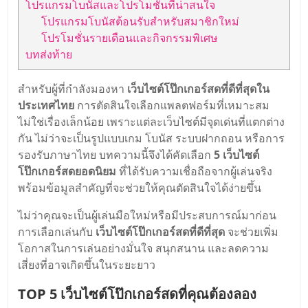
โปรแกรมโบนัสและโปรโมชั่นที่น่าสนใจ
โปรแกรมโบนัสต้อนรับสำหรับสมาชิกใหม่
โปรโมชั่นรายเดือนและกิจกรรมพิเศษ
บทส่งท้าย
สำหรับผู้ที่กำลังมองหา
เว็บไซต์โป๊กเกอร์สดที่ดีที่สุดใน
ประเทศไทย
การตัดสินใจเลือกแพลตฟอร์มที่เหมาะสม
ไม่ใช่เรื่องเล็กน้อย เพราะแต่ละเว็บไซต์มีจุดเด่นที่แตกต่าง
กัน ไม่ว่าจะเป็นรูปแบบเกม โบนัส ระบบฝากถอน หรือการ
รองรับภาษาไทย บทความนี้จึงได้คัดเลือก
5 เว็บไซต์
โป๊กเกอร์สดยอดนิยม
ที่ได้รับความเชื่อถือจากผู้เล่นจริง
พร้อมข้อมูลสำคัญที่จะช่วยให้คุณตัดสินใจได้ง่ายขึ้น
ไม่ว่าคุณจะเป็นผู้เล่นมือใหม่หรือมีประสบการณ์มาก่อน
การเลือกเล่นกับ
เว็บไซต์โป๊กเกอร์สดที่ดีที่สุด
จะช่วยเพิ่ม
โอกาสในการเล่นอย่างมั่นใจ สนุกสนาน และลดความ
เสี่ยงที่อาจเกิดขึ้นในระยะยาว
TOP 5 เว็บไซต์โป๊กเกอร์สดที่คุณต้องลอง