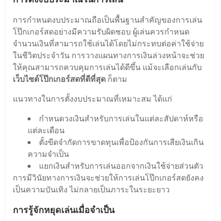
การกำหนดงบประมาณถือเป็นพื้นฐานสำคัญของการเล่น
โป๊กเกอร์สดอย่างมีความรับผิดชอบ ผู้เล่นควรกำหนด
จำนวนเงินที่สามารถใช้เล่นได้โดยไม่กระทบต่อค่าใช้จ่าย
ในชีวิตประจำวัน การวางแผนทางการเงินล่วงหน้าจะช่วย
ให้คุณสามารถควบคุมการเล่นได้ดีขึ้น แม้จะเลือกเล่นกับ
เว็บไซต์โป๊กเกอร์สดที่ดีที่สุด
ก็ตาม
แนวทางในการตั้งงบประมาณที่เหมาะสม ได้แก่
กำหนดวงเงินสำหรับการเล่นในแต่ละสัปดาห์หรือ
แต่ละเดือน
ตั้งขีดจำกัดการขาดทุนเพื่อป้องกันการเสียเงินเกิน
ความจำเป็น
แยกเงินสำหรับการเล่นออกจากเงินใช้จ่ายส่วนตัว
การมีวินัยทางการเงินจะช่วยให้การเล่นโป๊กเกอร์สดยังคง
เป็นความบันเทิง ไม่กลายเป็นภาระในระยะยาว
การรู้จักหยุดเล่นเมื่อจำเป็น