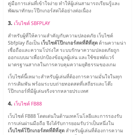
คู่มือการเล่นที่เข้าใจง่าย ทำให้ผู้เล่นสามารถเรียนรู้และ
พัฒนาทักษะโป๊กเกอร์สดได้อย่างต่อเนื่อง
3.
เว็บไซต์ SBFPLAY
สำหรับผู้ที่ให้ความสำคัญกับความปลอดภัย เว็บไซต์
Sbfplay ถือเป็น
เว็บไซต์โป๊กเกอร์สดที่ดีที่สุด
ด้านความน่า
เชื่อถือและความโปร่งใส ระบบรักษาความปลอดภัยถูก
ออกแบบมาเพื่อปกป้องข้อมูลผู้เล่น และใช้ซอฟต์แวร์
มาตรฐานสากลในการควบคุมความยุติธรรมของเกม
เว็บไซต์นี้เหมาะสำหรับผู้เล่นที่ต้องการความมั่นใจในทุก
การเดิมพัน พร้อมระบบถ่ายทอดสดที่เสถียรและโต๊ะ
โป๊กเกอร์ที่มีผู้เล่นจริงจากหลายประเทศ
4.
เว็บไซต์ FB88
เว็บไซต์ FB88 โดดเด่นในด้านเทคโนโลยีและการรองรับ
การเล่นผ่านมือถือ จึงได้รับการยอมรับว่าเป็นหนึ่งใน
เว็บไซต์โป๊กเกอร์สดที่ดีที่สุด
สำหรับผู้เล่นที่ต้องการความ