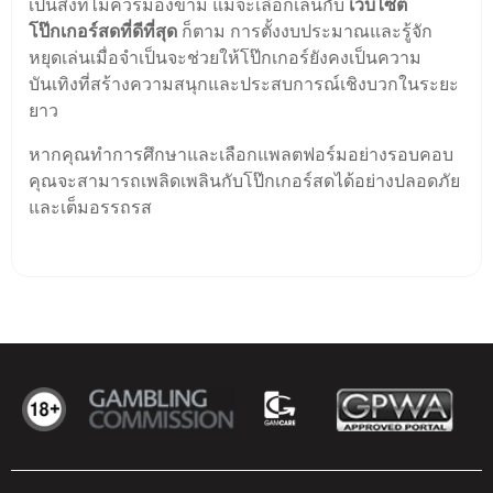
เป็นสิ่งที่ไม่ควรมองข้าม แม้จะเลือกเล่นกับ
เว็บไซต์
โป๊กเกอร์สดที่ดีที่สุด
ก็ตาม การตั้งงบประมาณและรู้จัก
หยุดเล่นเมื่อจำเป็นจะช่วยให้โป๊กเกอร์ยังคงเป็นความ
บันเทิงที่สร้างความสนุกและประสบการณ์เชิงบวกในระยะ
ยาว
หากคุณทำการศึกษาและเลือกแพลตฟอร์มอย่างรอบคอบ
คุณจะสามารถเพลิดเพลินกับโป๊กเกอร์สดได้อย่างปลอดภัย
และเต็มอรรถรส