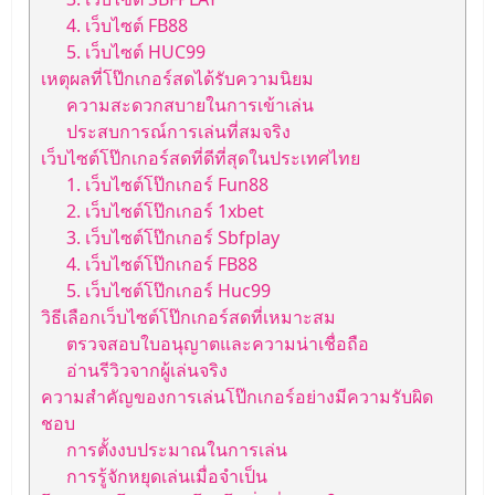
4. เว็บไซต์ FB88
5. เว็บไซต์ HUC99
เหตุผลที่โป๊กเกอร์สดได้รับความนิยม
ความสะดวกสบายในการเข้าเล่น
ประสบการณ์การเล่นที่สมจริง
เว็บไซต์โป๊กเกอร์สดที่ดีที่สุดในประเทศไทย
1. เว็บไซต์โป๊กเกอร์ Fun88
2. เว็บไซต์โป๊กเกอร์ 1xbet
3. เว็บไซต์โป๊กเกอร์ Sbfplay
4. เว็บไซต์โป๊กเกอร์ FB88
5. เว็บไซต์โป๊กเกอร์ Huc99
วิธีเลือกเว็บไซต์โป๊กเกอร์สดที่เหมาะสม
ตรวจสอบใบอนุญาตและความน่าเชื่อถือ
อ่านรีวิวจากผู้เล่นจริง
ความสำคัญของการเล่นโป๊กเกอร์อย่างมีความรับผิด
ชอบ
การตั้งงบประมาณในการเล่น
การรู้จักหยุดเล่นเมื่อจำเป็น