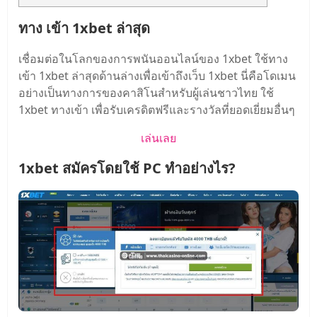
ทาง เข้า 1xbet ล่าสุด
เชื่อมต่อในโลกของการพนันออนไลน์ของ 1xbet ใช้ทาง
เข้า 1xbet ล่าสุดด้านล่างเพื่อเข้าถึงเว็บ 1xbet นี่คือโดเมน
อย่างเป็นทางการของคาสิโนสำหรับผู้เล่นชาวไทย ใช้
1xbet ทางเข้า เพื่อรับเครดิตฟรีและรางวัลที่ยอดเยี่ยมอื่นๆ
เล่นเลย
1xbet สมัครโดยใช้ PC ทำอย่างไร?