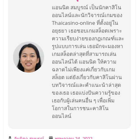
แอนนิด สมบูรณ์ เป็นนักคาสิโน
ออนไลน์และนักวิจารณ์เกมของ
Thaicasino-online ที่ตั้งอยู่ใน
อยุธยา เธอชอบเกมสล็อตเพราะ
ความเรียบง่ายของกฎเกณฑ์และ
รูปแบบการเล่น เธอมักจะมองหา
เกมสล็อตล่าสุดที่สามารถเล่น
ออนไลน์ได้ แอนนิด ให้ความ
ฉลาดไม่เพียงแค่เกี่ยวกับเกม
สล็อต แต่ยังเกี่ยวกับคาสิโนผ่าน
บทวิจารณ์และคำแนะนำล่าสุด
ของเธอ เธอแบ่งปันความรู้ของ
เธอกับผู้เล่นคนอื่น ๆ เพื่อเพิ่ม
โอกาสในการชนะคาสิโน
ออนไลน์
อันนิดา สมบูรณ์
พฤษภาคม 24, 2022