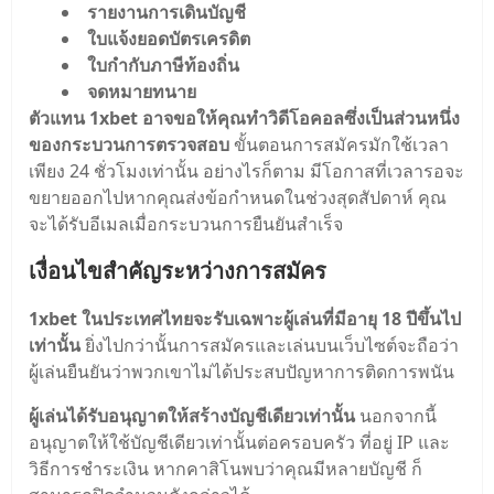
รายงานการเดินบัญชี
ใบแจ้งยอดบัตรเครดิต
ใบกำกับภาษีท้องถิ่น
จดหมายทนาย
ตัวแทน 1xbet อาจขอให้คุณทำวิดีโอคอลซึ่งเป็นส่วนหนึ่ง
ของกระบวนการตรวจสอบ
ขั้นตอนการสมัครมักใช้เวลา
เพียง 24 ชั่วโมงเท่านั้น อย่างไรก็ตาม มีโอกาสที่เวลารอจะ
ขยายออกไปหากคุณส่งข้อกำหนดในช่วงสุดสัปดาห์ คุณ
จะได้รับอีเมลเมื่อกระบวนการยืนยันสำเร็จ
เงื่อนไขสำคัญระหว่างการสมัคร
1xbet ในประเทศไทยจะรับเฉพาะผู้เล่นที่มีอายุ 18 ปีขึ้นไป
เท่านั้น
ยิ่งไปกว่านั้นการสมัครและเล่นบนเว็บไซต์จะถือว่า
ผู้เล่นยืนยันว่าพวกเขาไม่ได้ประสบปัญหาการติดการพนัน
ผู้เล่นได้รับอนุญาตให้สร้างบัญชีเดียวเท่านั้น
นอกจากนี้
อนุญาตให้ใช้บัญชีเดียวเท่านั้นต่อครอบครัว ที่อยู่ IP และ
วิธีการชำระเงิน หากคาสิโนพบว่าคุณมีหลายบัญชี ก็