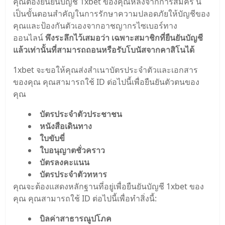
คุณต้องยืนยันบัญชี 1xbet ของคุณหลังจากการสมัคร นี่
เป็นขั้นตอนสำคัญในการรักษาความปลอดภัยให้บัญชีของ
คุณและป้องกันตัวเองจากอาชญากรไซเบอร์ทาง
ออนไลน์
พึงระลึกไว้เสมอว่า เฉพาะสมาชิกที่ยืนยันบัญชี
แล้วเท่านั้นที่สามารถถอนหรือรับโบนัสจากคาสิโนได้
1xbet จะขอให้คุณส่งสำเนาบัตรประจำตัวและเอกสาร
ของคุณ คุณสามารถใช้ ID ต่อไปนี้เพื่อยืนยันตัวตนของ
คุณ
บัตรประจำตัวประชาชน
หนังสือเดินทาง
ใบขับขี่
ใบอนุญาตชั่วคราว
บัตรลงคะแนน
บัตรประจำตัวทหาร
คุณจะต้องแสดงหลักฐานที่อยู่เพื่อยืนยันบัญชี 1xbet ของ
คุณ คุณสามารถใช้ ID ต่อไปนี้เพื่อทำสิ่งนี้:
บิลค่าสาธารณูปโภค