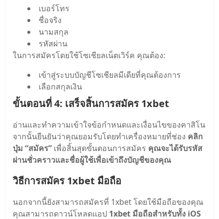
เบอร์โทร
ชื่อจริง
นามสกุล
รหัสผ่าน
ในการสมัครโดยใช้โซเชียลเน็ตเวิร์ค คุณต้อง:
เข้าสู่ระบบบัญชีโซเชียลมีเดียที่คุณต้องการ
เลือกสกุลเงิน
ขั้นตอนที่ 4: เสร็จสิ้นการสมัคร 1xbet
อ่านและทำความเข้าใจข้อกำหนดและเงื่อนไขของคาสิโน
จากนั้นยืนยันว่าคุณยอมรับโดยทำเครื่องหมายที่ช่อง
คลิก
ปุ่ม “สมัคร”
เพื่อสิ้นสุดขั้นตอนการสมัคร
คุณจะได้รับรหัส
ผ่านชั่วคราวและชื่อผู้ใช้เพื่อเข้าถึงบัญชีของคุณ
วิธีการสมัคร 1xbet มือถือ
นอกจากนี้ยังสามารถสมัครที่ 1xbet โดยใช้มือถือของคุณ
คุณสามารถดาวน์โหลดแอป
1xbet มือถือสำหรับทั้ง iOS