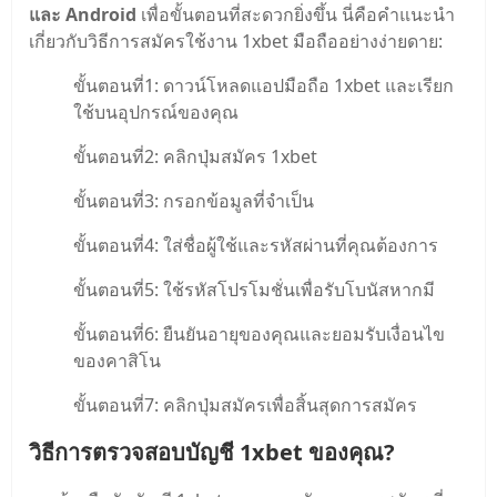
และ Android
เพื่อขั้นตอนที่สะดวกยิ่งขึ้น นี่คือคำแนะนำ
เกี่ยวกับวิธีการสมัครใช้งาน 1xbet มือถืออย่างง่ายดาย:
ขั้นตอนที่1: ดาวน์โหลดแอปมือถือ 1xbet และเรียก
ใช้บนอุปกรณ์ของคุณ
ขั้นตอนที่2: คลิกปุ่มสมัคร 1xbet
ขั้นตอนที่3: กรอกข้อมูลที่จำเป็น
ขั้นตอนที่4: ใส่ชื่อผู้ใช้และรหัสผ่านที่คุณต้องการ
ขั้นตอนที่5: ใช้รหัสโปรโมชั่นเพื่อรับโบนัสหากมี
ขั้นตอนที่6: ยืนยันอายุของคุณและยอมรับเงื่อนไข
ของคาสิโน
ขั้นตอนที่7: คลิกปุ่มสมัครเพื่อสิ้นสุดการสมัคร
วิธีการตรวจสอบบัญชี 1xbet ของคุณ?