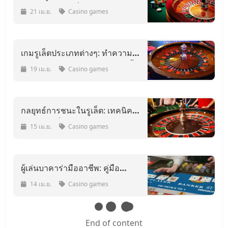
ลับและกลยุทธ์เพิ่มโอกาสชนะ
21 เม.ย.
Casino games
สำหรับมือใหม่
เกมรูเล็ตประเภทต่างๆ: ทำความ
รู้จักรูปแบบยอดนิยมและวิธีเล่นพื้น
19 เม.ย.
Casino games
ฐาน
กลยุทธ์การชนะในรูเล็ต: เทคนิค
มืออาชีพเพิ่มโอกาสทำกำไรจาก
15 เม.ย.
Casino games
เกมคาสิโน
ผู้เล่นบาคาร่ามืออาชีพ: คู่มือ
กลยุทธ์และเทคนิคเล่นบาคาร่า
14 เม.ย.
Casino games
อย่างมีระบบ
End of content