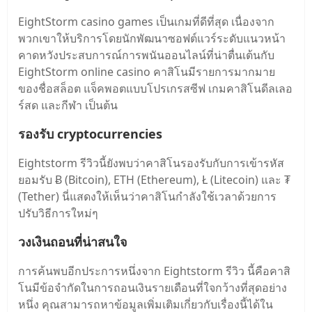
EightStorm casino games เป็นเกมที่ดีที่สุด เนื่องจาก
พวกเขาให้บริการโดยนักพัฒนาซอฟต์แวร์ระดับแนวหน้า
คาดหวังประสบการณ์การพนันออนไลน์ที่น่าตื่นเต้นกับ
EightStorm online casino คาสิโนมีรายการมากมาย
ของชื่อสล็อต แจ็คพอตแบบโปรเกรสซีฟ เกมคาสิโนดีลเลอ
ร์สด และกีฬา เป็นต้น
รองรับ cryptocurrencies
Eightstorm รีวิวนี้ยังพบว่าคาสิโนรองรับกับการเข้ารหัส
ยอมรับ Ƀ (Bitcoin), ETH (Ethereum), Ł (Litecoin) และ ₮
(Tether) นี่แสดงให้เห็นว่าคาสิโนกำลังใช้เวลาด้วยการ
ปรับวิธีการใหม่ๆ
วงเงินถอนที่น่าสนใจ
การค้นพบอีกประการหนึ่งจาก Eightstorm รีวิว นี้คือคาสิ
โนมีข้อจำกัดในการถอนเงินรายเดือนที่ใจกว้างที่สุดอย่าง
หนึ่ง คุณสามารถหาข้อมูลเพิ่มเติมเกี่ยวกับเรื่องนี้ได้ใน