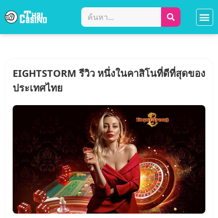
ข้อมูลผู้เล่นคาสิโน
รีวิวคาสิโน
คาสิโนโบนัส
กระเป๋าเงินคาสิโน
เกมส์คาสิโนอ
EIGHTSTORM รีวิว หนึ่งในคาสิโนที่ดีที่สุดของ
ประเทศไทย