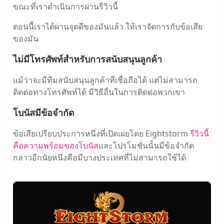
ขณะที่เราดำเนินการผ่านรีวิวนี้
ตอนนี้เราได้ผ่านจุดดีของมันแล้ว ให้เราจัดการกับข้อเสีย
ของมัน
ไม่มีโทรศัพท์สำหรับการสนับสนุนลูกค้า
แม้ว่าจะมีทีมสนับสนุนลูกค้าที่เชื่อถือได้ แต่ไม่สามารถ
ติดต่อทางโทรศัพท์ได้ มีวิธีอื่นในการติดต่อพวกเขา
โบนัสมีข้อจำกัด
ข้อเสียเปรียบประการหนึ่งที่เปิดเผยโดย Eightstorm
รีวิวนี้
คือความพร้อมของโบนัส
และโปรโมชั่นนั้นมีข้อจำกัด
กล่าวอีกนัยหนึ่งคือมีบางประเทศที่ไม่สามารถใช้ได้