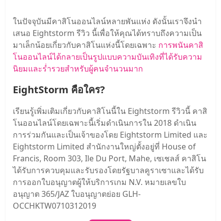
ในปัจจุบันมีคาสิโนออนไลน์หลายพันแห่ง ดังนั้นเราจึงนำ
เสนอ Eightstorm รีวิว นี้เพื่อให้คุณได้ทราบถึงความเป็น
มาเล็กน้อยเกี่ยวกับคาสิโนแห่งนี้โดยเฉพาะ
การพนันคาสิ
โนออนไลน์ได้กลายเป็นรูปแบบความบันเทิงที่ได้รับความ
นิยมและร่ำรวยสำหรับผู้คนจำนวนมาก
EightStorm คือใคร?
เรียนรู้เพิ่มเติมเกี่ยวกับคาสิโนนี้ใน Eightstorm รีวิวนี้ คาสิ
โนออนไลน์โดยเฉพาะนี้เริ่มดำเนินการใน 2018 ดำเนิน
การร่วมกันและเป็นเจ้าของโดย Eightstorm Limited และ
Eightstorm Limited สำนักงานใหญ่ตั้งอยู่ที่ House of
Francis, Room 303, Ile Du Port, Mahe, เซเชลส์ คาสิโน
ได้รับการควบคุมและรับรองโดยรัฐบาลคูราเซาและได้รับ
การออกใบอนุญาตผู้ให้บริการเกม N.V. หมายเลขใบ
อนุญาต 365/JAZ ใบอนุญาตย่อย GLH-
OCCHKTW0710312019