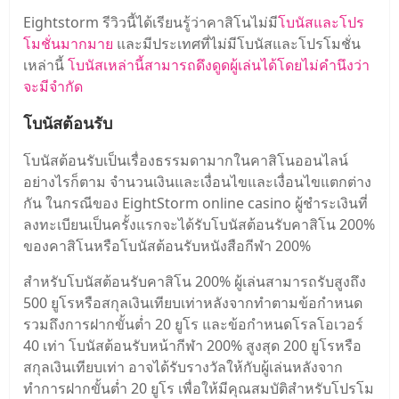
Eightstorm รีวิวนี้ได้เรียนรู้ว่าคาสิโนไม่มี
โบนัสและโปร
โมชั่นมากมาย
และมีประเทศที่ไม่มีโบนัสและโปรโมชั่น
เหล่านี้
โบนัสเหล่านี้สามารถดึงดูดผู้เล่นได้โดยไม่คำนึงว่า
จะมีจำกัด
โบนัสต้อนรับ
โบนัสต้อนรับเป็นเรื่องธรรมดามากในคาสิโนออนไลน์
อย่างไรก็ตาม จำนวนเงินและเงื่อนไขและเงื่อนไขแตกต่าง
กัน ในกรณีของ EightStorm online casino ผู้ชำระเงินที่
ลงทะเบียนเป็นครั้งแรกจะได้รับโบนัสต้อนรับคาสิโน 200%
ของคาสิโนหรือโบนัสต้อนรับหนังสือกีฬา 200%
สำหรับโบนัสต้อนรับคาสิโน 200% ผู้เล่นสามารถรับสูงถึง
500 ยูโรหรือสกุลเงินเทียบเท่าหลังจากทำตามข้อกำหนด
รวมถึงการฝากขั้นต่ำ 20 ยูโร และข้อกำหนดโรลโอเวอร์
40 เท่า โบนัสต้อนรับหน้ากีฬา 200% สูงสุด 200 ยูโรหรือ
สกุลเงินเทียบเท่า อาจได้รับรางวัลให้กับผู้เล่นหลังจาก
ทำการฝากขั้นต่ำ 20 ยูโร เพื่อให้มีคุณสมบัติสำหรับโปรโม