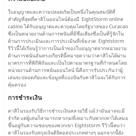
ใบอนุญาตและความปลอดภัยเป็นหนึ่งในคุณสมบัติที่
สำคัญที่สุดที่คาสิโนออนไลน์ต้องมี EightStorm online
casino ได้รับอนุญาตและควบคุมโดยรัฐบาลของ Curacao
ซึ่งเป็นหน่วยงานด้านการพนันที่มีชื่อเสียงซึ่งเป็นที่รู้จักใน
ด้านการประเมินและการประเมินที่เข้มงวด Eightstorm
รีวิวนี้ได้เรียนรู้ว่าการเป็นเจ้าของใบอนุญาตจากหน่วยงาน
ด้านการพนันอันทรงเกียรตินี้หมายความว่าคาสิโนได้ผ่าน
มาตรการที่พิถีพิถันและเป็นไปตามมาตรฐานที่กำหนดโดย
หน่วยงานด้านการพนันออนไลน์ นี่คือการรับประกันว่าผู้
เล่นจะปลอดภัยและข้อมูลที่แบ่งปันกับคาสิโนจะได้รับการ
คุ้มครอง
การชำระเงิน
คาสิโนรองรับวิธีการชำระเงินหลายวิธี แม้ว่ามันอาจจะมี
จำกัด แต่ผู้เล่นก็สามารถหาเกมที่เหมาะกับพวกเขาได้เสมอ
ขึ้นอยู่กับความชอบของพวกเขา Eightstorm รีวิวนี้พบว่า
คาสิโนรองรับสกุลเงินดิจิตอลประเภทต่างๆ นอกจากนี้ยัง