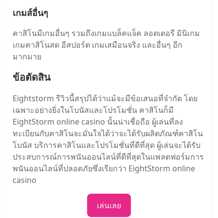
เกมส์อื่นๆ
คาสิโนมีเกมอื่นๆ รวมถึงเกมแบล็คแจ็ค ลอตเตอรี มินิเกม
เกมคาสิโนสด อีสปอร์ต เกมเสมือนจริง และอื่นๆ อีก
มากมาย
ข้อตัดสิน
Eightstorm รีวิวนี้สรุปได้ว่าแม้จะมีข้อเสนอที่จำกัด โดย
เฉพาะอย่างยิ่งในโบนัสและโปรโมชั่น คาสิโนก็มี
EightStorm online casino นั้นน่าเชื่อถือ ผู้เล่นที่ลง
ทะเบียนกับคาสิโนจะมั่นใจได้ว่าจะได้รับผลิตภัณฑ์คาสิโน
โบนัส บริการคาสิโนและโปรโมชั่นที่ดีที่สุด ผู้เล่นจะได้รับ
ประสบการณ์การพนันออนไลน์ที่ดีที่สุดในแพลตฟอร์มการ
พนันออนไลน์ที่ปลอดภัยซึ่งเรียกว่า EightStorm online
casino
เล่นเลย