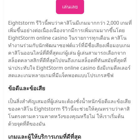
เล่นเลย
Eightstorm รีวิวนี้พบว่าคาสิโนมีเกมมากกว่า 2,000 เกมที่
เพิ่มขึ้นอย่างต่อเนื่องเนื่องจากมีการเพิ่มเกมมากขึ้นโดย
EightStorm online casino ในรายการทุกเดือน คาสิโน
ทำงานร่วมกับนักพัฒนาซอฟต์แวร์ที่มีชื่อเสียงเพื่อมอบเกม
คาสิโนออนไลน์ที่ดีที่สุดแก่ผู้เล่น ผู้เล่นสามารถเลือกจาก
สล็อตคลาสสิกที่ดีที่สุดไปจนถึงเกมสล็อตที่ทันสมัยที่สุดที่
น่าประทับใจ EightStorm online casino ยังมีเกมดีลเลอร์
สดและเกมหลายเกมที่มีแจ็คพอตแบบโปรเกรสซีฟ
ข้อดีและข้อเสีย
เป็นสิ่งสำคัญเสมอที่ผู้เล่นจะต้องชั่งน้ำหนักข้อดีและข้อเสีย
ของคาสิโน Eightstorm รีวิวนี้จะช่วยให้คุณทราบว่าคาสิ
โนตรงตามความคาดหวังของคุณหรือไม่ ให้เราเริ่มต้น
ด้วยจุดที่ดีของมัน
เกมและผู้ให้บริการเกมที่ดีที่สุด