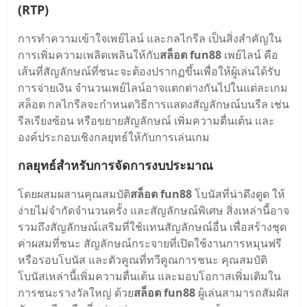
(RTP)
การทำความเข้าใจเพย์ไลน์ และกลไกรีล เป็นสิ่งสำคัญใน
การเพิ่มความเพลิดเพลินให้กับ
สล็อต
fun88
เพย์ไลน์ คือ
เส้นที่สัญลักษณ์ที่ชนะจะต้องปรากฏขึ้นเพื่อให้ผู้เล่นได้รับ
การจ่ายเงิน จำนวนเพย์ไลน์อาจแตกต่างกันไปในแต่ละเกม
สล็อต กลไกรีลจะกำหนดวิธีการแสดงสัญลักษณ์บนรีล เช่น
รีลเรียงซ้อน หรือขยายสัญลักษณ์ เพิ่มความตื่นเต้น และ
องค์ประกอบเชิงกลยุทธ์ให้กับการเล่นเกม
กลยุทธ์สำหรับการจัดการงบประมาณ
โดยผสมผสานคุณสมบัติ
สล็อต
fun88
โบนัสที่น่าดึงดูด ให้
ง่ายไม่จำกัดจำนวนครั้ง และสัญลักษณ์พิเศษ สิ่งเหล่านี้อาจ
รวมถึงสัญลักษณ์เสริมที่ใช้แทนสัญลักษณ์อื่น เพื่อสร้างชุด
ค่าผสมที่ชนะ สัญลักษณ์กระจายที่เปิดใช้งานการหมุนฟรี
หรือรอบโบนัส และตัวคูณที่ทวีคูณการชนะ คุณสมบัติ
โบนัสเหล่านี้เพิ่มความตื่นเต้น และมอบโอกาสเพิ่มเติมใน
การชนะรางวัลใหญ่ ด้วย
สล็อต
fun88
ผู้เล่นสามารถสัมผัส