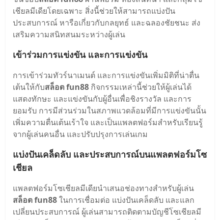
เชียลมีเดียโดยเฉพาะ สิ่งนี้ช่วยให้สามารถแบ่งปัน
ประสบการณ์ หารือเกี่ยวกับกลยุทธ์ และฉลองชัยชนะ ส่ง
เสริมความสนิทสนมระหว่างผู้เล่น
เข้าร่วมการแข่งขัน และการแข่งขัน
การเข้าร่วมทัวร์นาเมนต์ และการแข่งขันเพิ่มมิติที่น่าตื่น
เต้นให้กับ
สล็อต
fun88
กิจกรรมเหล่านี้ช่วยให้ผู้เล่นได้
แสดงทักษะ และแข่งขันกับผู้อื่นเพื่อชิงรางวัล และการ
ยอมรับ การมีส่วนร่วมในสภาพแวดล้อมที่มีการแข่งขันนั้น
เพิ่มความตื่นเต้นเร้าใจ และเป็นแพลตฟอร์มสำหรับเรียนรู้
จากผู้เล่นคนอื่น และปรับปรุงการเล่นเกม
แบ่งปันเคล็ดลับ และประสบการณ์บนแพลตฟอร์มโซ
เชียล
แพลตฟอร์มโซเชียลมีเดียนำเสนอช่องทางสำหรับผู้เล่น
สล็อต
fun88
ในการเชื่อมต่อ แบ่งปันเคล็ดลับ และแลก
เปลี่ยนประสบการณ์ ผู้เล่นสามารถติดตามบัญชีโซเชียลมี