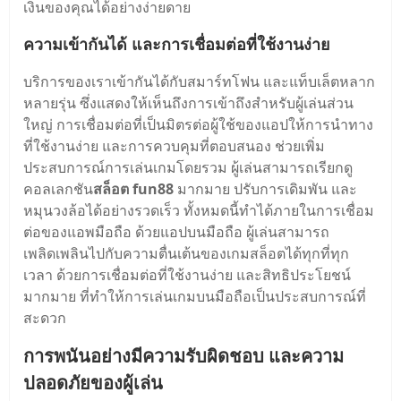
เงินของคุณได้อย่างง่ายดาย
ความเข้ากันได้ และการเชื่อมต่อที่ใช้งานง่าย
บริการของเราเข้ากันได้กับสมาร์ทโฟน และแท็บเล็ตหลาก
หลายรุ่น ซึ่งแสดงให้เห็นถึงการเข้าถึงสำหรับผู้เล่นส่วน
ใหญ่ การเชื่อมต่อที่เป็นมิตรต่อผู้ใช้ของแอปให้การนำทาง
ที่ใช้งานง่าย และการควบคุมที่ตอบสนอง ช่วยเพิ่ม
ประสบการณ์การเล่นเกมโดยรวม ผู้เล่นสามารถเรียกดู
คอลเลกชัน
สล็อต
fun88
มากมาย ปรับการเดิมพัน และ
หมุนวงล้อได้อย่างรวดเร็ว ทั้งหมดนี้ทำได้ภายในการเชื่อม
ต่อของแอพมือถือ ด้วยแอปบนมือถือ ผู้เล่นสามารถ
เพลิดเพลินไปกับความตื่นเต้นของเกมสล็อตได้ทุกที่ทุก
เวลา ด้วยการเชื่อมต่อที่ใช้งานง่าย และสิทธิประโยชน์
มากมาย ที่ทำให้การเล่นเกมบนมือถือเป็นประสบการณ์ที่
สะดวก
การพนันอย่างมีความรับผิดชอบ และความ
ปลอดภัยของผู้เล่น