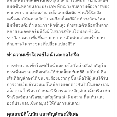
แมชชีนหลากหลายประเภท ที่เหมาะกับความต้องการของ
พวกเขา จากสล็อตสามวงล้อแบบดั้งเดิม ชวนให้นึกถึง
เครื่องผลไม้คลาสสิก ไปจนถึงสล็อตวิดีโอห้าวงล้อพร้อม
ธีมที่ชวนดื่มด่ำ และกราฟิกขั้นสูง นำเสนอตัวเลือกที่หลาก
หลาย แพลตฟอร์มนี้ยังมีโปรเกรสซีฟแจ็คพอต ซึ่งเงิน
รางวัลรวมจะเพิ่มขึ้นตามการวางเดิมพันแต่ละครั้ง มอบ
ศักยภาพในการชนะที่เปลี่ยนแปลงชีวิต
ทำความเข้าใจเพย์ไลน์ และกลไกรีล
การทำความเข้าใจเพย์ไลน์ และกลไกรีลเป็นสิ่งสำคัญใน
การเพิ่มความเพลิดเพลินให้กับ
สล็อต
fun88
เพย์ไลน์ คือ
เส้นที่สัญลักษณ์ที่ชนะจะต้องปรากฏขึ้น เพื่อให้ผู้เล่นได้รับ
การจ่ายเงิน จำนวนเพย์ไลน์อาจแตกต่างกันไปในแต่ละเกม
สล็อต กลไกรีลจะกำหนดวิธีการแสดงสัญลักษณ์บนรีล เช่น
รีลเรียงซ้อน หรือขยายสัญลักษณ์ เพิ่มความตื่นเต้น และ
องค์ประกอบเชิงกลยุทธ์ให้กับการเล่นเกม
คุณสมบัติโบนัส และสัญลักษณ์พิเศษ