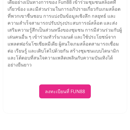
เดียอย่างเป็นทางการของ Fun88 เข้าร่วมชุมชนสล็อตที่
เกี่ยวข้อง และมีส่วนร่วมในการอภิปรายเกี่ยวกับเกมสล็อต
ที่พวกเขาชื่นชอบ การแบ่งปันข้อมูลเชิงลึก กลยุทธ์ และ
ความสำเร็จสามารถปรับปรุงประสบการณ์สล็อต และส่ง
เสริมความรู้สึกเป็นส่วนหนึ่งของชุมชน การมีส่วนร่วมกับผู้
เล่นคนอื่น ๆ เข้าร่วมทัวร์นาเมนต์ และใช้ประโยชน์จาก
แพลตฟอร์มโซเชียลมีเดีย ผู้สนใจเกมสล็อตสามารถเชื่อม
ต่อ เรียนรู้ และเติบโตไปด้วยกัน สร้างชุมชนแบบไดนามิก
และโต้ตอบที่สนใจความเพลิดเพลินกับความบันเทิงได้
อย่างยืนยาว
ลงทะเบียนที่ FUN88