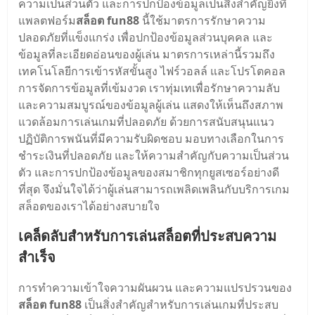
ความเป็นส่วนตัว และการปกป้องข้อมูลเป็นสิ่งสำคัญยิ่งที่
แพลตฟอร์ม
สล็อต
fun88
นี้ใช้มาตรการรักษาความ
ปลอดภัยที่แข็งแกร่ง เพื่อปกป้องข้อมูลส่วนบุคคล และ
ข้อมูลที่ละเอียดอ่อนของผู้เล่น มาตรการเหล่านี้รวมถึง
เทคโนโลยีการเข้ารหัสขั้นสูง ไฟร์วอลล์ และโปรโตคอล
การจัดการข้อมูลที่เข้มงวด เราทุ่มเทเพื่อรักษาความลับ
และความสมบูรณ์ของข้อมูลผู้เล่น แสดงให้เห็นถึงสภาพ
แวดล้อมการเล่นเกมที่ปลอดภัย ด้วยการสนับสนุนแนว
ปฏิบัติการพนันที่มีความรับผิดชอบ มอบทางเลือกในการ
ชำระเงินที่ปลอดภัย และให้ความสำคัญกับความเป็นส่วน
ตัว และการปกป้องข้อมูลของสมาชิกทุกยูสเซอร์อย่างดี
ที่สุด จึงมั่นใจได้ว่าผู้เล่นสามารถเพลิดเพลินกับบริการเกม
สล็อตของเราได้อย่างสบายใจ
เคล็ดลับสำหรับการเล่นสล็อตที่ประสบความ
สำเร็จ
การทำความเข้าใจความผันผวน และความแปรปรวนของ
สล็อต
fun88
เป็นสิ่งสำคัญสำหรับการเล่นเกมที่ประสบ