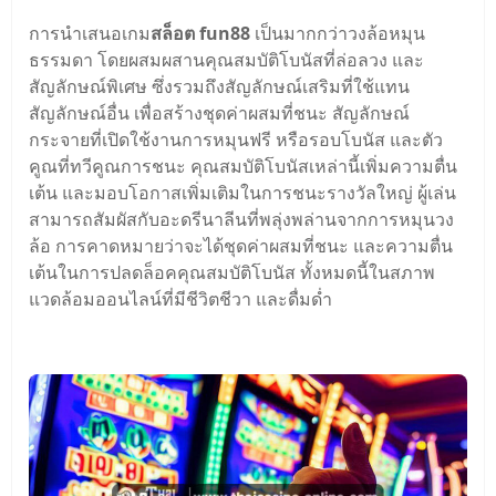
การนำเสนอเกม
สล็อต
fun88
เป็นมากกว่าวงล้อหมุน
ธรรมดา โดยผสมผสานคุณสมบัติโบนัสที่ล่อลวง และ
สัญลักษณ์พิเศษ ซึ่งรวมถึงสัญลักษณ์เสริมที่ใช้แทน
สัญลักษณ์อื่น เพื่อสร้างชุดค่าผสมที่ชนะ สัญลักษณ์
กระจายที่เปิดใช้งานการหมุนฟรี หรือรอบโบนัส และตัว
คูณที่ทวีคูณการชนะ คุณสมบัติโบนัสเหล่านี้เพิ่มความตื่น
เต้น และมอบโอกาสเพิ่มเติมในการชนะรางวัลใหญ่ ผู้เล่น
สามารถสัมผัสกับอะดรีนาลีนที่พลุ่งพล่านจากการหมุนวง
ล้อ การคาดหมายว่าจะได้ชุดค่าผสมที่ชนะ และความตื่น
เต้นในการปลดล็อคคุณสมบัติโบนัส ทั้งหมดนี้ในสภาพ
แวดล้อมออนไลน์ที่มีชีวิตชีวา และดื่มด่ำ