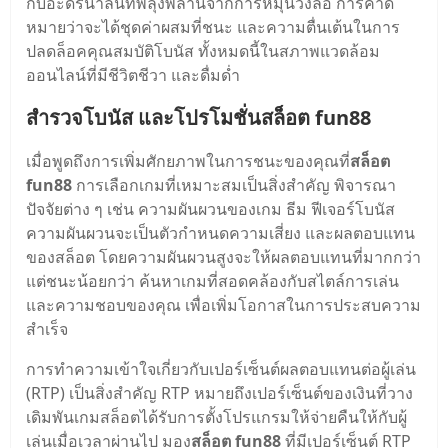
กับอะดรีนาลีนที่พลุ่งพล่านจากการหมุนวงล้อ การคาด
หมายว่าจะได้ชุดค่าผสมที่ชนะ และความตื่นเต้นในการ
ปลดล็อคคุณสมบัติโบนัส ทั้งหมดนี้ในสภาพแวดล้อม
ออนไลน์ที่มีชีวิตชีวา และดื่มด่ำ
สำรวจโบนัส และโปรโมชั่น
สล็อต
fun88
เมื่อพูดถึงการเพิ่มศักยภาพในการชนะของคุณที่
สล็อต
fun88
การเลือกเกมที่เหมาะสมเป็นสิ่งสำคัญ พิจารณา
ปัจจัยต่าง ๆ เช่น ความผันผวนของเกม ธีม ฟีเจอร์โบนัส
ความผันผวนจะเป็นตัวกำหนดความเสี่ยง และผลตอบแทน
ของสล็อต โดยความผันผวนสูงจะให้ผลตอบแทนที่มากกว่า
แต่ชนะน้อยกว่า ค้นหาเกมที่สอดคล้องกับสไตล์การเล่น
และความชอบของคุณ เพื่อเพิ่มโอกาสในการประสบความ
สำเร็จ
การทำความเข้าใจเกี่ยวกับเปอร์เซ็นต์ผลตอบแทนต่อผู้เล่น
(RTP) เป็นสิ่งสำคัญ RTP หมายถึงเปอร์เซ็นต์ของเงินที่วาง
เดิมพันเกมสล็อตได้รับการตั้งโปรแกรมให้จ่ายคืนให้กับผู้
เล่นเมื่อเวลาผ่านไป มอง
สล็อต
fun88
ที่มีเปอร์เซ็นต์ RTP