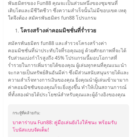
พันธมิตรของ Fun88 คุณจะเป็นส่วนหนึ่งของชุมชนที่
เติบโตและมีชีวิตชีวา ซึ่งความสำเร็จนั้นไม่มีขอบเขต เหตุ
ใดจึงต้อง สมัครพันธมิตร fun88 โปรแกรม
โครงสร้างค่าคอมมิชชั่นที่ร่ำรวย
สมัครพันธมิตร fun88 และสำรวจโครงสร้างค่า
คอมมิชชั่นที่น่าประทับใจที่รอคุณอยู่ ด้วยศักยภาพที่จะได้
รับส่วนแบ่งกำไรสูงถึง 45% โปรแกรมนี้มอบโอกาสที่
ร่ำรวยในการเพิ่มรายได้ของคุณ ผู้เล่นทุกคนที่คุณแนะนำ
จะกลายเป็นทรัพย์สินอันมีค่า ซึ่งมีส่วนสนับสนุนรายได้และ
ความสำเร็จทางการเงินของคุณ ยิ่งคุณนำผู้เล่นเข้ามามาก
ค่าคอมมิชชันของคุณก็จะยิ่งสูงขึ้น ทำให้เป็นสถานการณ์
ที่ทั้งสองฝ่ายได้ประโยชน์สำหรับคุณและผู้อ้างอิงของคุณ
กระทู้ที่คล้ายกัน:
บาคาร่าบน Fun88: คู่มือเล่นยังไงให้ชนะ พร้อมรับ
โบนัสแบบจัดเต็ม!