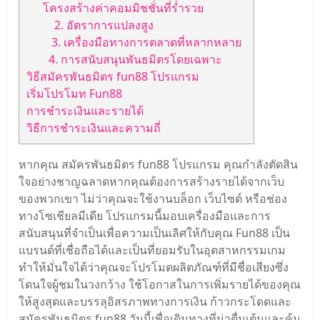
โครงสร้างค่าคอมมิชชั่นที่ร่ำรวย
2. อัตราการแปลงสูง
3. เครื่องมือทางการตลาดที่หลากหลาย
4. การสนับสนุนพันธมิตรโดยเฉพาะ
วิธีสมัครพันธมิตร fun88 โปรแกรม
เริ่มโปรโมท Fun88
การชำระเงินและรายได้
วิธีการชำระเงินและความถี่
หากคุณ สมัครพันธมิตร fun88 โปรแกรม คุณกำลังตัดสิน
ใจอย่างชาญฉลาดหากคุณต้องการสร้างรายได้จากเว็บ
ของพวกเขา ไม่ว่าคุณจะใช้งานบล็อก เว็บไซต์ หรือช่อง
ทางโซเชียลมีเดีย โปรแกรมนี้มอบเครื่องมือและการ
สนับสนุนที่จำเป็นเพื่อความเป็นเลิศให้กับคุณ Fun88 เป็น
แบรนด์ที่เชื่อถือได้และเป็นที่ยอมรับในอุตสาหกรรมเกม
ทำให้มั่นใจได้ว่าคุณจะโปรโมตผลิตภัณฑ์ที่มีชื่อเสียงซึ่ง
โดนใจผู้ชมในวงกว้าง ใช้โอกาสในการเพิ่มรายได้ของคุณ
ให้สูงสุดและบรรลุอิสรภาพทางการเงิน ก้าวกระโดดและ
สมัครพันธมิตร fun88 วันนี้เพื่อเดินทางที่น่าตื่นเต้นและคุ้ม