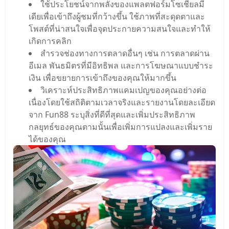
ใช้ประโยชน์จากพลังของแพลตฟอร์มโซเชียลมี
เดียเพื่อเข้าถึงผู้ชมที่กว้างขึ้น ใช้ภาพที่สะดุดตาและ
โพสต์ที่น่าสนใจเพื่อจุดประกายความสนใจและทำให้
เกิดการคลิก
สำรวจช่องทางการตลาดอื่นๆ เช่น การตลาดผ่าน
อีเมล พันธมิตรที่มีอิทธิพล และการโฆษณาแบบชำระ
เงิน เพื่อขยายการเข้าถึงของคุณให้มากขึ้น
วิเคราะห์ประสิทธิภาพแคมเปญของคุณอย่างต่อ
เนื่องโดยใช้สถิติตามเวลาจริงและรายงานโดยละเอียด
จาก Fun88 ระบุสิ่งที่ดีที่สุดและเพิ่มประสิทธิภาพ
กลยุทธ์ของคุณตามนั้นเพื่อเพิ่มการแปลงและเพิ่มราย
ได้ของคุณ