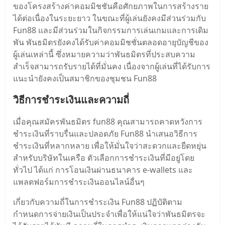
ของโครงสร้างค่าคอมมิชชันคือศักยภาพในการสร้างราย
ได้ต่อเนื่องในระยะยาว ในขณะที่ผู้เล่นยังคงมีส่วนร่วมกับ
Fun88 และมีส่วนร่วมในกิจกรรมการเล่นเกมและการเดิม
พัน พันธมิตรยังคงได้รับค่าคอมมิชชั่นตลอดอายุบัญชีของ
ผู้เล่นเหล่านี้ ซึ่งหมายความว่าพันธมิตรที่ประสบความ
สำเร็จสามารถรับรายได้ที่มั่นคง เนื่องจากผู้เล่นที่ได้รับการ
แนะนำยังคงเป็นสมาชิกของชุมชน Fun88
วิธีการชำระเงินและความถี่
เมื่อคุณสมัครพันธมิตร fun88 คุณสามารถคาดหวังการ
ชำระเงินที่ราบรื่นและปลอดภัย Fun88 นำเสนอวิธีการ
ชำระเงินที่หลากหลาย เพื่อให้มั่นใจว่าสะดวกและยืดหยุ่น
สำหรับบริษัทในเครือ ตัวเลือกการชำระเงินที่มีอยู่โดย
ทั่วไป ได้แก่ การโอนเงินผ่านธนาคาร e-wallets และ
แพลตฟอร์มการชำระเงินออนไลน์อื่นๆ
เกี่ยวกับความถี่ในการชำระเงิน Fun88 ปฏิบัติตาม
กำหนดการจ่ายเงินเป็นประจำเพื่อให้แน่ใจว่าพันธมิตรจะ