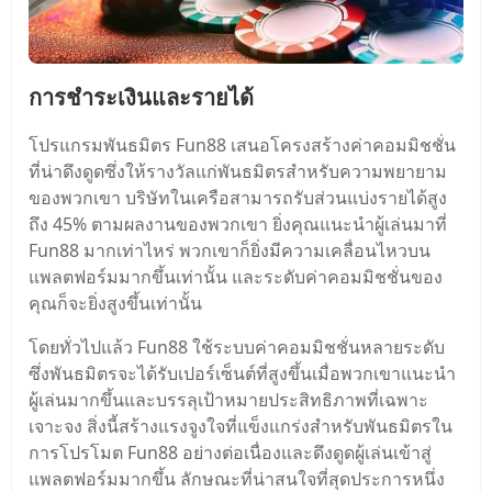
การชำระเงินและรายได้
โปรแกรมพันธมิตร Fun88 เสนอโครงสร้างค่าคอมมิชชั่น
ที่น่าดึงดูดซึ่งให้รางวัลแก่พันธมิตรสำหรับความพยายาม
ของพวกเขา บริษัทในเครือสามารถรับส่วนแบ่งรายได้สูง
ถึง 45% ตามผลงานของพวกเขา ยิ่งคุณแนะนำผู้เล่นมาที่
Fun88 มากเท่าไหร่ พวกเขาก็ยิ่งมีความเคลื่อนไหวบน
แพลตฟอร์มมากขึ้นเท่านั้น และระดับค่าคอมมิชชั่นของ
คุณก็จะยิ่งสูงขึ้นเท่านั้น
โดยทั่วไปแล้ว Fun88 ใช้ระบบค่าคอมมิชชั่นหลายระดับ
ซึ่งพันธมิตรจะได้รับเปอร์เซ็นต์ที่สูงขึ้นเมื่อพวกเขาแนะนำ
ผู้เล่นมากขึ้นและบรรลุเป้าหมายประสิทธิภาพที่เฉพาะ
เจาะจง สิ่งนี้สร้างแรงจูงใจที่แข็งแกร่งสำหรับพันธมิตรใน
การโปรโมต Fun88 อย่างต่อเนื่องและดึงดูดผู้เล่นเข้าสู่
แพลตฟอร์มมากขึ้น ลักษณะที่น่าสนใจที่สุดประการหนึ่ง