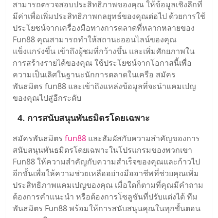
สามารถตรวจสอบประสิทธิภาพของคุณ ให้ข้อมูลเชิงลึกที่
มีค่าเพื่อเพิ่มประสิทธิภาพกลยุทธ์ของคุณต่อไป ด้วยการใช้
ประโยชน์จากเครื่องมือทางการตลาดที่หลากหลายของ
Fun88 คุณสามารถทำให้สถานะออนไลน์ของคุณ
แข็งแกร่งขึ้น เข้าถึงผู้ชมที่กว้างขึ้น และเพิ่มศักยภาพใน
การสร้างรายได้ของคุณ ใช้ประโยชน์จากโอกาสนี้เพื่อ
ความเป็นเลิศในฐานะนักการตลาดในเครือ สมัคร
พันธมิตร fun88 และเข้าถึงแหล่งข้อมูลที่จะนำแคมเปญ
ของคุณไปสู่อีกระดับ
4. การสนับสนุนพันธมิตรโดยเฉพาะ
สมัครพันธมิตร
fun88
และสัมผัสกับความสำคัญของการ
สนับสนุนพันธมิตรโดยเฉพาะในโปรแกรมของพวกเขา
Fun88 ให้ความสำคัญกับความสำเร็จของคุณและก้าวไป
อีกขั้นเพื่อให้ความช่วยเหลืออย่างมืออาชีพที่ช่วยคุณเพิ่ม
ประสิทธิภาพแคมเปญของคุณ เมื่อใดก็ตามที่คุณมีคำถาม
ต้องการคำแนะนำ หรือต้องการโซลูชันที่ปรับแต่งได้ ทีม
พันธมิตร Fun88 พร้อมให้การสนับสนุนคุณในทุกขั้นตอน