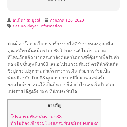
อันนิดา สมบูรณ์
กรกฎาคม 28, 2023
Casino Player Information
ปลดล็อกโอกาสในการสร้างรายได้ที่ร่ำรวยของคุณเมื่อ
คุณ สมัครพันธมิตร fun88 โปรแกรม! ไม่ต้องมองหา
ที่ไหนอีกแล้ว หากคุณกำลังค้นหาโอกาสที่คุ้มค่าเพื่อรับค่า
คอมมิชชั่นสูง Fun88 เสนอโปรแกรมพันธมิตรที่น่าตื่นเต้น
ซึ่งปูทางไปสู่ความสำเร็จทางการเงิน ด้วยการร่วมเป็น
พันธมิตรกับ Fun88 คุณสามารถเปลี่ยนแพลตฟอร์ม
ออนไลน์ของคุณให้เป็นกิจการที่ทำกำไรและเริ่มรับส่วน
แบ่งรายได้สูงถึง 45% ที่น่าประทับใจ
สารบัญ
โปรแกรมพันธมิตร Fun88
ทำไมต้องเข้าร่วมโปรแกรมพันธมิตร Fun88?