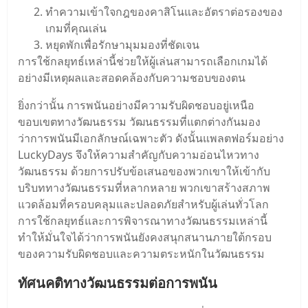
ทำความเข้าใจกฎของคาสิโนและอัตราต่อรองของ
เกมที่คุณเล่น
หยุดพักเพื่อรักษามุมมองที่ชัดเจน
การใช้กลยุทธ์เหล่านี้ช่วยให้ผู้เล่นสามารถเลือกเกมได้
อย่างมีเหตุผลและสอดคล้องกับความชอบของตน
ยิ่งกว่านั้น การพนันอย่างมีความรับผิดชอบอยู่เหนือ
ขอบเขตทางวัฒนธรรม วัฒนธรรมที่แตกต่างกันมอง
ว่าการพนันมีเอกลักษณ์เฉพาะตัว ดังนั้นแพลตฟอร์มอย่าง
LuckyDays จึงให้ความสำคัญกับความอ่อนไหวทาง
วัฒนธรรม ด้วยการปรับข้อเสนอของพวกเขาให้เข้ากับ
บริบททางวัฒนธรรมที่หลากหลาย พวกเขาสร้างสภาพ
แวดล้อมที่ครอบคลุมและปลอดภัยสำหรับผู้เล่นทั่วโลก
การใช้กลยุทธ์และการพิจารณาทางวัฒนธรรมเหล่านี้
ทำให้มั่นใจได้ว่าการพนันยังคงสนุกสนานภายใต้กรอบ
ของความรับผิดชอบและความตระหนักในวัฒนธรรม
ทัศนคติทางวัฒนธรรมต่อการพนัน