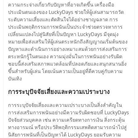
ความกระจ่างเกี่ยวกับปัญหาที่อาจเกิดขึ้น เครื่องมือ
ประเมินตนเองของ LuckyDays ช่วยให้ผู้เล่นสามารถวัด
ระดับความเสี่ยงและตัดสินใจได้อย่างชาญฉลาด การ
ประเมินพฤติกรรมการพนันเป็นประจำช่วยตรวจหาการ
เปลี่ยนแปลงไปสู่นิสัยที่เป็นปัญหา LuckyDays มีจุดมุ่ง
หมายเพื่อส่งเสริมให้ผู้เล่นตระหนักถึงสัญญาณเริ่มต้นของ
ปัญหาและดำเนินการอย่างเหมาะสมด้วยการส่งเสริมการ
ตระหนักรู้ในตนเอง ความมุ่งมั่นในการพนันอย่างรับผิด
ชอบนี้ส่งเสริมสภาพแวดล้อมที่ปลอดภัยและสนุกสนานยิ่ง
ขึ้นสำหรับผู้เล่น โดยเน้นความเป็นอยู่ที่ดีควบคู่กับความ
บันเทิง
การระบุปัจจัยเสี่ยงและความเปราะบาง
การระบุปัจจัยเสี่ยงและความเปราะบางเป็นสิ่งสำคัญใน
การส่งเสริมการพนันอย่างมีความรับผิดชอบที่ LuckyDays
ปัจจัยส่วนบุคคล เช่น ความเครียดทางการเงิน สิ่งกระตุ้น
ทางอารมณ์ หรือประวัติพฤติกรรมเสพติดสามารถนำไปสู่
นิสัยการพนันที่เป็นปัญหาได้ LuckyDays ยอมรับความ