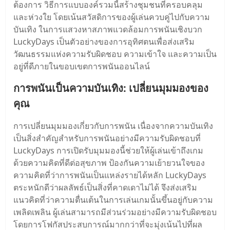
ต้องการ วิธีการแบบองค์รวมนี้สร้างชุมชนที่ครอบคลุม
และห่วงใย โดยเน้นสวัสดิการของผู้เล่นควบคู่ไปกับความ
บันเทิง ในการแสวงหาสภาพแวดล้อมการพนันเชิงบวก
LuckyDays เป็นตัวอย่างของการอุทิศตนเพื่อส่งเสริม
วัฒนธรรมแห่งความรับผิดชอบ ความเข้าใจ และความเป็น
อยู่ที่ดีภายในขอบเขตการพนันออนไลน์
การพนันเป็นความบันเทิง: เปลี่ยนมุมมองของ
คุณ
การเปลี่ยนมุมมองเกี่ยวกับการพนัน เนื่องจากความบันเทิง
เป็นสิ่งสำคัญสำหรับการพนันอย่างมีความรับผิดชอบที่
LuckyDays การเปิดรับมุมมองนี้ช่วยให้ผู้เล่นเข้าถึงเกม
ด้วยความคิดที่ดีต่อสุขภาพ ป้องกันความเย้ายวนใจของ
ความคิดที่ว่าการพนันเป็นแหล่งรายได้หลัก LuckyDays
ตระหนักดีว่าผลลัพธ์เป็นสิ่งที่คาดเดาไม่ได้ จึงส่งเสริม
แนวคิดที่ว่าความตื่นเต้นในการเล่นเกมนั้นขึ้นอยู่กับความ
เพลิดเพลิน ผู้เล่นสามารถมีส่วนร่วมอย่างมีความรับผิดชอบ
โดยการโฟกัสประสบการณ์มากกว่าที่จะมุ่งเน้นไปที่ผล