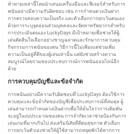
ท้าทายเหล่านี้โดยนำเสนอเครื่องมือและฟีเจอร์สำหรับการ
พนันอย่างมีความรับผิดชอบ เช่น การกำหนดวงเงินฝาก
การตรวจสอบความเป็นจริง และตัวเลือกการยกเว้นตนเอง
ด้วยการระบุจุดอ่อนส่วนบุคคลและจัดหาทรัพยากรสำหรับ
การประเมินตนเอง LuckyDays มีเป้าหมายเพื่อช่วยให้ผู้
เล่นตัดสินใจเลือกอย่างชาญฉลาดและรักษาการควบคุม
กิจกรรมการพนันของตน วิธีการนี้ไม่เพียงแต่ช่วยเพิ่ม
ความเป็นอยู่ที่ดีของผู้เล่นเท่านั้น แต่ยังช่วยสร้างความ
สมบูรณ์โดยรวมของประสบการณ์การพนันออนไลน์อีก
ด้วย
การควบคุมบัญชีและข้อจำกัด
การพนันอย่างมีความรับผิดชอบที่ LuckyDays ต้องใช้การ
ควบคุมและข้อจำกัดของบัญชีเพื่อประสบการณ์ที่สมดุล ผู้
เล่นสามารถกำหนดวงเงินฝากเพื่อให้มั่นใจว่าการเดิมพัน
จะอยู่ในงบประมาณของตน การจำกัดเวลาช่วยป้องกันการ
เล่นเกมที่มากเกินไป ส่งเสริมนิสัยที่ดีต่อสุขภาพ ตัวเลือก
การยกเว้นตัวเองช่วยให้ผู้ใช้สามารถหยุดพักได้หากการ