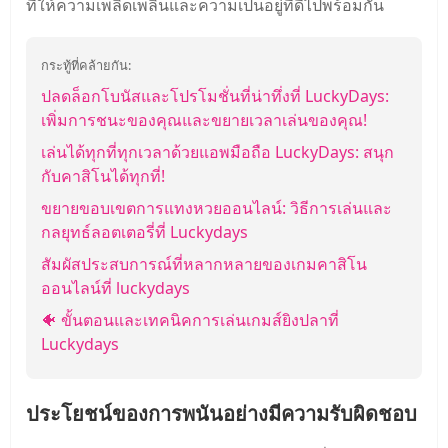
ที่ให้ความเพลิดเพลินและความเป็นอยู่ที่ดีไปพร้อมกัน
กระทู้ที่คล้ายกัน:
ปลดล็อกโบนัสและโปรโมชั่นที่น่าทึ่งที่ LuckyDays:
เพิ่มการชนะของคุณและขยายเวลาเล่นของคุณ!
เล่นได้ทุกที่ทุกเวลาด้วยแอพมือถือ LuckyDays: สนุก
กับคาสิโนได้ทุกที่!
ขยายขอบเขตการแทงหวยออนไลน์: วิธีการเล่นและ
กลยุทธ์ลอตเตอรี่ที่ Luckydays
สัมผัสประสบการณ์ที่หลากหลายของเกมคาสิโน
ออนไลน์ที่ luckydays
🐠 ขั้นตอนและเทคนิคการเล่นเกมส์ยิงปลาที่
Luckydays
ประโยชน์ของการพนันอย่างมีความรับผิดชอบ