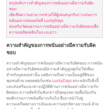
สรุปหลักการสำคัญของการพนันอย่างมีความรับผิด
ชอบ
เพิ่มขีดความสามารถช่วยให้ผู้เล่นสนุกกับการเล่นการ
พนันอย่างปลอดภัยที่ LuckyDays
ส่งเสริมวัฒนธรรมการพนันอย่างมีความรับผิดชอบเพื่อ
ความเพลิดเพลินในระยะยาว
ความสำคัญของการพนันอย่างมีความรับผิด
ชอบ
ความสำคัญของการพนันอย่างมีความรับผิดชอบ การพนัน
อย่างมีความรับผิดชอบมีความสำคัญสูงสุดไม่ใช่เพียง
สำหรับบุคคลเท่านั้น แต่ยังรวมถึงความเป็นอยู่ที่ดีของ
ชุมชนด้วย แพลตฟอร์มเช่น
LuckyDays
ตระหนักถึงสิ่งนี้
และส่งเสริมแนวทางปฏิบัติด้านการพนันอย่างมีความรับ
ผิดชอบ ความคิดริเริ่มดังกล่าวมีจุดมุ่งหมายเพื่อป้องกัน
พฤติกรรมการพนันที่มากเกินไป ซึ่งอาจนำไปสู่
ความเครียดทางการเงินและความทุกข์ทางอารมณ์ ด้วย