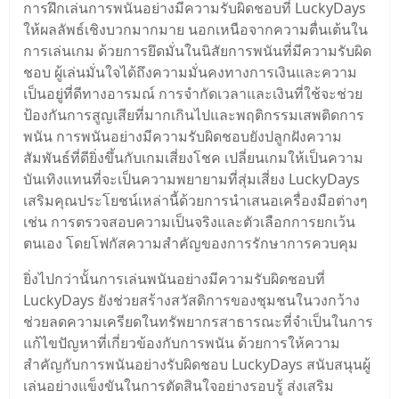
การฝึกเล่นการพนันอย่างมีความรับผิดชอบที่ LuckyDays
ให้ผลลัพธ์เชิงบวกมากมาย นอกเหนือจากความตื่นเต้นใน
การเล่นเกม ด้วยการยึดมั่นในนิสัยการพนันที่มีความรับผิด
ชอบ ผู้เล่นมั่นใจได้ถึงความมั่นคงทางการเงินและความ
เป็นอยู่ที่ดีทางอารมณ์ การจำกัดเวลาและเงินที่ใช้จะช่วย
ป้องกันการสูญเสียที่มากเกินไปและพฤติกรรมเสพติดการ
พนัน การพนันอย่างมีความรับผิดชอบยังปลูกฝังความ
สัมพันธ์ที่ดียิ่งขึ้นกับเกมเสี่ยงโชค เปลี่ยนเกมให้เป็นความ
บันเทิงแทนที่จะเป็นความพยายามที่สุ่มเสี่ยง LuckyDays
เสริมคุณประโยชน์เหล่านี้ด้วยการนำเสนอเครื่องมือต่างๆ
เช่น การตรวจสอบความเป็นจริงและตัวเลือกการยกเว้น
ตนเอง โดยโฟกัสความสำคัญของการรักษาการควบคุม
ยิ่งไปกว่านั้นการเล่นพนันอย่างมีความรับผิดชอบที่
LuckyDays ยังช่วยสร้างสวัสดิการของชุมชนในวงกว้าง
ช่วยลดความเครียดในทรัพยากรสาธารณะที่จำเป็นในการ
แก้ไขปัญหาที่เกี่ยวข้องกับการพนัน ด้วยการให้ความ
สำคัญกับการพนันอย่างรับผิดชอบ LuckyDays สนับสนุนผู้
เล่นอย่างแข็งขันในการตัดสินใจอย่างรอบรู้ ส่งเสริม