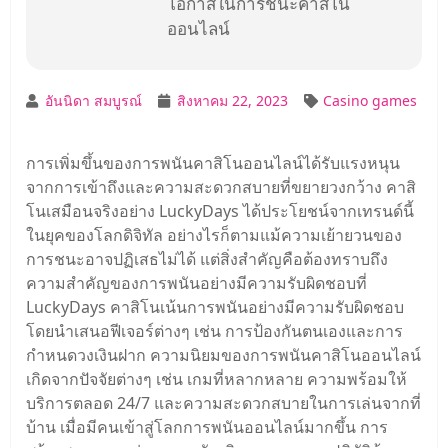
โอกาสในการชนะคาสิโน
ออนไลน์
อันนิดา สมบูรณ์
สิงหาคม 22, 2023
Casino games
การเพิ่มขึ้นของการพนันคาสิโนออนไลน์ได้รับแรงหนุน
จากการเข้าถึงและความสะดวกสบายที่ขยายวงกว้าง คาสิ
โนเสมือนจริงอย่าง LuckyDays ได้ประโยชน์จากเทรนด์นี้
ในยุคของโลกดิจิทัล อย่างไรก็ตามแม้ความเย้ายวนของ
การชนะอาจปฏิเสธไม่ได้ แต่สิ่งสำคัญคือต้องทราบถึง
ความสำคัญของการพนันอย่างมีความรับผิดชอบที่
LuckyDays คาสิโนเน้นการพนันอย่างมีความรับผิดชอบ
โดยนำเสนอฟีเจอร์ต่างๆ เช่น การป้องกันตนเองและการ
กำหนดวงเงินฝาก ความนิยมของการพนันคาสิโนออนไลน์
เกิดจากปัจจัยต่างๆ เช่น เกมที่หลากหลาย ความพร้อมให้
บริการตลอด 24/7 และความสะดวกสบายในการเล่นจากที่
บ้าน เมื่อมีคนเข้าสู่โลกการพนันออนไลน์มากขึ้น การ