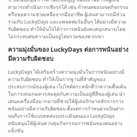
สามารถดำเนินการเชิงรุกได้ เช่น กำหนดขอบเขตกิจกรรม
หรือขอความช่วยเหลือจากมืออาชีพ ผู้เล่นสามารถมีส่วน
ร่วมกับ LuckyDays และแพลตฟอร์มอื่นๆ ได้อย่างมีความ
รับผิดชอบ ทำให้มั่นใจได้ว่าการพนันยังคงสนุกสนานโดย
ไม่กระทบต่อความเป็นอยู่โดยรวมของพวกเขา
ความมุ่งมั่นของ LuckyDays ต่อการพนันอย่าง
มีความรับผิดชอบ
LuckyDays ได้เสริมสร้างความมุ่งมั่นในการพนันอย่างมี
ความรับผิดชอบ ทำให้เป็นรากฐานที่สำคัญของ
ประสบการณ์ของผู้เล่น เว็บไซต์ตระหนักดีว่าความตื่นเต้น
ในการเล่นเกมควรสมดุลกับความเป็นอยู่ที่ดีของผู้เล่น นำ
เสนอเครื่องมือมากมายที่ช่วยให้ผู้เล่นรักษาหลักการการ
พนันอย่างมีความรับผิดชอบ ตั้งแต่การกำหนดวงเงินฝาก
จนถึงการใช้แบบทดสอบประเมินตนเอง LuckyDays
สนับสนุนให้ผู้เล่นควบคุมกิจกรรมการพนันของตนอย่าง
แข็งขัน