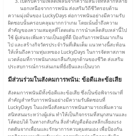
เปิดรับความเพลิดเพลินจากความสนใจที่หลากหลาย
นอกเหนือจากการพนัน ส่งเสริมวิถีชีวิตรอบด้าน
ความมุ่งมั่นของ LuckyDays ต่อการพนันอย่างมีความรับ
ผิดชอบนั้นครอบคลุมมากกว่าเกม โดยเน้นย้ำถึงความ
สำคัญของความสมดุลที่โดดเด่น การนำเคล็ดลับเหล่านี้ไป
ใช้ ผู้เล่นจะเพิ่มความเป็นอยู่ที่ดี ป้องกันการพนันมากเกิน
ไป และสร้างกิจวัตรประจำวันที่เติมเต็ม แนวทางนี้สะท้อน
ให้เห็นถึงความทุ่มเทของ LuckyDays ในการจัดหาสภาพ
แวดล้อมที่การพนันกลมกลืนกับทุกด้านของชีวิต ส่งเสริม
ประสบการณ์การเล่นเกมที่ยั่งยืนและเป็นบวก
มีส่วนร่วมในสังคมการพนัน: ข้อดีและข้อเสีย
สังคมการพนันมีทั้งข้อดีและข้อเสีย ซึ่งเป็นข้อพิจารณาที่
สำคัญสำหรับการพนันอย่างมีความรับผิดชอบที่
LuckyDays ในแง่หนึ่งสังคมการพนันสามารถเพิ่มความ
สนิทสนมระหว่างผู้เล่น ทำให้เป็นกิจกรรมที่สนุกสนานและ
โต้ตอบได้ ในทางกลับกัน สิ่งสำคัญคือต้องหลีกเลี่ยงแรง
กดดันจากเพื่อนและรักษาการควบคุมตนเอง เพื่อป้องกัน