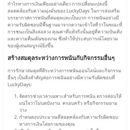
กำไรทางการเงินเพียงอย่างเดียว การเปลี่ยนแปลงนี้
สอดคล้องกับความมุ่งมั่นของ LuckyDays ในการส่งเสริม
บรรยากาศการพนันที่สมดุลและเป็นบวก การพนันอย่างมี
ความรับผิดชอบมีพื้นฐานมาจากความเข้าใจที่ว่าในขณะที่
การชนะเป็นสิ่งล่อลวง คุณค่าที่แท้จริงนั้นอยู่ที่ความบันเทิง
และความตื่นเต้นของเกม ซึ่งทำให้ประสบการณ์โดยรวม
ของผู้เล่นสมบูรณ์ยิ่งขึ้น
สร้างสมดุลระหว่างการพนันกับกิจกรรมอื่นๆ
การรักษาสมดุลที่ดีระหว่างการพนันออนไลน์และกิจกรรม
อื่นๆ เป็นสิ่งสำคัญต่อการพนันอย่างมีความรับผิดชอบที่
LuckyDays:
จัดสรรช่วงเวลาเฉพาะสำหรับการพนัน ตรวจสอบให้
แน่ใจว่าไม่บดบังงาน ครอบครัว หรือกิจกรรมยาม
ว่าง
กำหนดงบประมาณที่สอดคล้องกับความรับผิดชอบ
ทางการเงินโดยรวมของคุณ