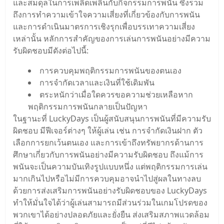
และสมดุลในการเพลิดเพลินกับกิจกรรมการพนัน ซึ่งรวม
ถึงการทำความเข้าใจความเสี่ยงที่เกี่ยวข้องกับการพนัน
และการดำเนินมาตรการเชิงรุกเพื่อบรรเทาความเสี่ยง
เหล่านั้น หลักการสำคัญของการเล่นการพนันอย่างมีความ
รับผิดชอบมีดังต่อไปนี้:
การควบคุมพฤติกรรมการพนันของตนเอง
การจำกัดเวลาและเงินที่ใช้เดิมพัน
ตระหนักว่าเมื่อใดควรขอความช่วยเหลือหาก
พฤติกรรมการพนันกลายเป็นปัญหา
ในฐานะที่ LuckyDays เป็นผู้สนับสนุนการพนันที่มีความรับ
ผิดชอบ มีฟีเจอร์ต่างๆ ให้ผู้เล่น เช่น การจำกัดเงินฝาก ตัว
เลือกการยกเว้นตนเอง และการเข้าถึงทรัพยากรด้านการ
ศึกษาเกี่ยวกับการพนันอย่างมีความรับผิดชอบ ถึงแม้การ
พนันจะเป็นความบันเทิงรูปแบบหนึ่ง แต่พฤติกรรมการเล่น
มากเกินไปหรือไม่มีการควบคุมอาจนำไปสู่ผลในทางลบ
ด้วยการส่งเสริมการพนันอย่างรับผิดชอบของ LuckyDays
ทำให้มั่นใจได้ว่าผู้เล่นสามารถมีส่วนร่วมในเกมโปรดของ
พวกเขาได้อย่างปลอดภัยและยั่งยืน ส่งเสริมสภาพแวดล้อม