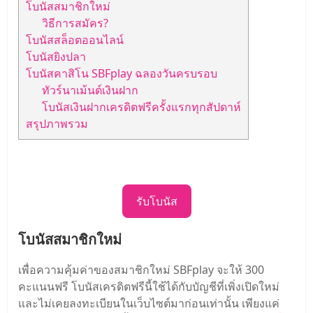
โบนัสสมาชิกใหม่
วิธีการสมัคร?
โบนัสสล็อตออนไลน์
โบนัสยิงปลา
โบนัสคาสิโน SBFplay ฉลองวันครบรอบ
ทัวร์นาเม้นต์เงินฝาก
โบนัสเงินฝากเครดิตฟรีครั้งแรกทุกสัปดาห์
สรุปภาพรวม
รับโบนัส
โบนัสสมาชิกใหม่
เพื่อความคุ้มค่าของสมาชิกใหม่ SBFplay จะให้ 300
คะแนนฟรี โบนัสเครดิตฟรีนี้ใช้ได้กับบัญชีที่เพิ่งเปิดใหม่
และไม่เคยลงทะเบียนในเว็บไซต์มาก่อนเท่านั้น เพียงแค่