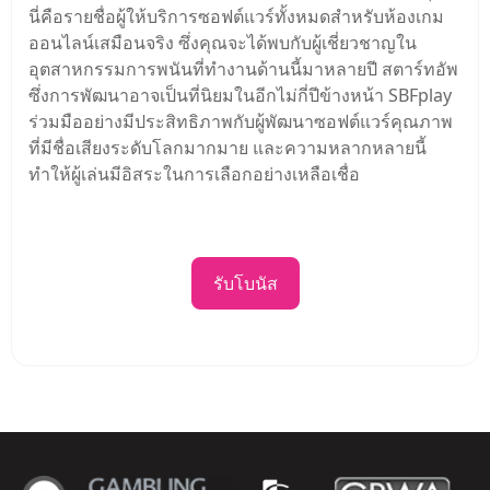
นี่คือ
รายชื่อผู้ให้บริการซอฟต์แวร์ทั้งหมดสำหรับห้องเกม
ออนไลน์เสมือนจริง ซึ่งคุณจะได้พบกับผู้เชี่ยวชาญใน
อุตสาหกรรมการพนันที่ทำงานด้านนี้มาหลายปี สตาร์ทอัพ
ซึ่งการพัฒนาอาจเป็นที่นิยมในอีกไม่กี่ปีข้างหน้า SBFplay
ร่วมมืออย่างมีประสิทธิภาพกับผู้พัฒนาซอฟต์แวร์คุณภาพ
ที่มีชื่อเสียงระดับโลกมากมาย และความหลากหลายนี้
ทำให้ผู้เล่นมีอิสระในการเลือกอย่างเหลือเชื่อ
รับโบนัส