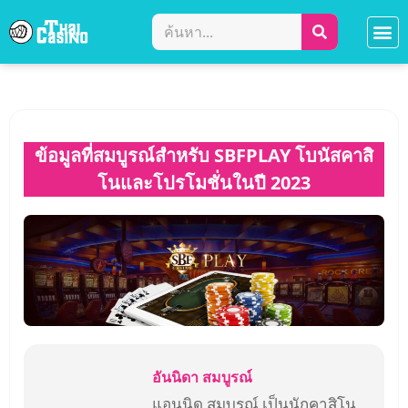
ข้อมูลผู้เล่นคาสิโน
รีวิวคาสิโน
คาสิโนโบนัส
กระเป๋าเงินคาสิโน
เกมส์คาสิโนอ
ข้อมูลที่สมบูรณ์สำหรับ SBFPLAY โบนัสคาสิ
โนและโปรโมชั่นในปี 2023
อันนิดา สมบูรณ์
แอนนิด สมบูรณ์ เป็นนักคาสิโน