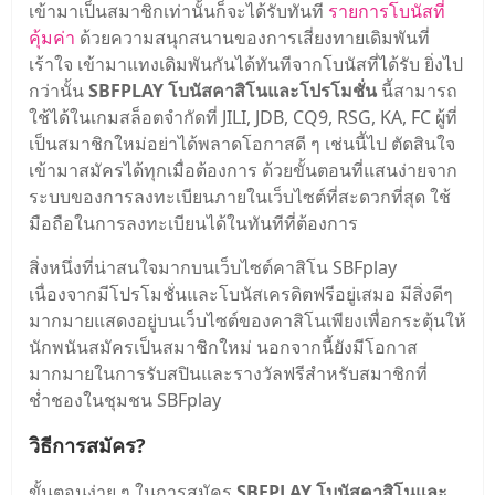
เข้ามาเป็นสมาชิกเท่านั้นก็จะได้รับทันที
รายการโบนัสที่
คุ้มค่า
ด้วยความสนุกสนานของการเสี่ยงทายเดิมพันที่
เร้าใจ เข้ามาแทงเดิมพันกันได้ทันทีจากโบนัสที่ได้รับ ยิ่งไป
กว่านั้น
SBFPLAY โบนัสคาสิโนและโปรโมชั่น
นี้สามารถ
ใช้ได้ในเกมสล็อตจำกัดที่ JILI, JDB, CQ9, RSG, KA, FC ผู้ที่
เป็นสมาชิกใหม่อย่าได้พลาดโอกาสดี ๆ เช่นนี้ไป ตัดสินใจ
เข้ามาสมัครได้ทุกเมื่อต้องการ ด้วยขั้นตอนที่แสนง่ายจาก
ระบบของการลงทะเบียนภายในเว็บไซต์ที่สะดวกที่สุด ใช้
มือถือในการลงทะเบียนได้ในทันทีที่ต้องการ
สิ่งหนึ่งที่น่าสนใจมากบนเว็บไซต์คาสิโน SBFplay
เนื่องจากมีโปรโมชั่นและโบนัสเครดิตฟรีอยู่เสมอ มีสิ่งดีๆ
มากมายแสดงอยู่บนเว็บไซต์ของคาสิโนเพียงเพื่อกระตุ้นให้
นักพนันสมัครเป็นสมาชิกใหม่ นอกจากนี้ยังมีโอกาส
มากมายในการรับสปินและรางวัลฟรีสำหรับสมาชิกที่
ช่ำชองในชุมชน SBFplay
วิธีการสมัคร?
ขั้นตอนง่าย ๆ ในการสมัคร
SBFPLAY โบนัสคาสิโนและ