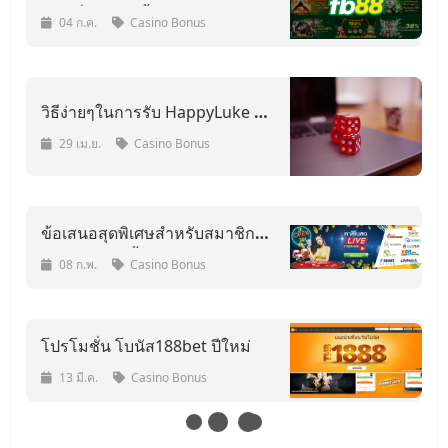
ยอดเยี่ยมเหล่านี้
04 ก.ค.
Casino Bonus
วิธีง่ายๆในการรับ HappyLuke คา
สิโนออนไลน์เครดิตฟรี
29 เม.ย.
Casino Bonus
ข้อเสนอสุดพิเศษสำหรับสมาชิก
nowbet เท่านั้น
08 ก.พ.
Casino Bonus
โปรโมชั่น โบนัส188bet ปีใหม่
13 มี.ค.
Casino Bonus